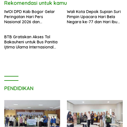
Rekomendasi untuk kamu
IWOI DPD Kab Bogor Gelar
Wali Kota Depok Supian Suri
Peringatan Hari Pers
Pimpin Upacara Hari Bela
Nasional 2026 dan
Negara ke-77 dan Hari Ibu
Menyambut Ramadhan 1447
ke-97, Tegaskan Komitmen
H
Kebijakan Pro-Rakyat
BTB Gratiskan Akses Tol
Bakauheni untuk Bus Panitia
Ijtima Ulama Internasional
2025
PENDIDIKAN