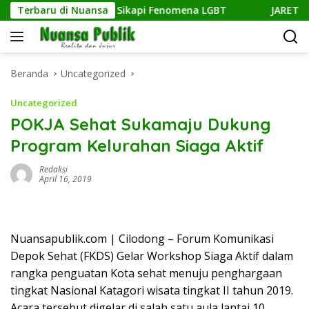
Langsung
intah Lebih Tegas Sikapi Fenomena LGBT
Terbaru di Nuansa
JARETA Salurk
ke
konten
Beranda
Uncategorized
Uncategorized
POKJA Sehat Sukamaju Dukung
Program Kelurahan Siaga Aktif
Redaksi
April 16, 2019
Nuansapublik.com | Cilodong – Forum Komunikasi
Depok Sehat (FKDS) Gelar Workshop Siaga Aktif dalam
rangka penguatan Kota sehat menuju penghargaan
tingkat Nasional Katagori wisata tingkat II tahun 2019.
Acara tersebut digelar di salah satu aula lantai 10,