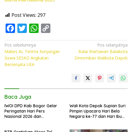
Ulama Internasional 2025
Post Views:
297
F
T
W
C
ac
w
h
o
e
itt
at
p
Navigasi
Pos sebelumnya
Pos selanjutnya
Mabes AL Terima Kunjungan
Balai Wartawan Balaikota
pos
b
er
s
y
Siswa SESKO Angkatan
Diresmikan Walikota Depok
o
A
Li
Bersenjata UEA
o
p
n
k
p
k
Baca Juga
IWOI DPD Kab Bogor Gelar
Wali Kota Depok Supian Suri
Peringatan Hari Pers
Pimpin Upacara Hari Bela
Nasional 2026 dan
Negara ke-77 dan Hari Ibu
Menyambut Ramadhan 1447
ke-97, Tegaskan Komitmen
H
Kebijakan Pro-Rakyat