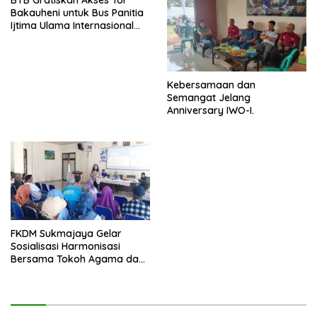
BTB Gratiskan Akses Tol
Bakauheni untuk Bus Panitia
Ijtima Ulama Internasional
2025
Kebersamaan dan
Semangat Jelang
Anniversary IWO-I.
FKDM Sukmajaya Gelar
Sosialisasi Harmonisasi
Bersama Tokoh Agama dan
Masyarakat