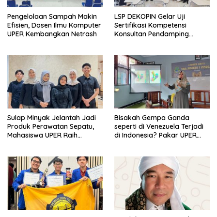
Pengelolaan Sampah Makin
LSP DEKOPIN Gelar Uji
Efisien, Dosen Ilmu Komputer
Sertifikasi Kompetensi
UPER Kembangkan Netrash
Konsultan Pendamping
Koperasi Bersertifikat BNSP
di Kampus STIE MBI Depok.
Sulap Minyak Jelantah Jadi
Bisakah Gempa Ganda
Produk Perawatan Sepatu,
seperti di Venezuela Terjadi
Mahasiswa UPER Raih
di Indonesia? Pakar UPER
Pendanaan P2MW 2026
Beri Penjelasan Ilmiahnya