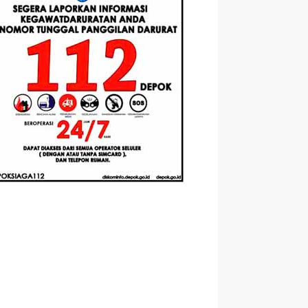
Berbasis
Santri Baru
elasan
Augmented
Tahun Ajaran
ahnya
Reality
2026-2027