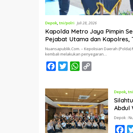
Depok
,
tni/polri
Juli 28, 2026
Kapolda Metro Jaya Pimpin Ser
Pejabat Utama dan Kapolres,
Pelayanan Profesional dan Hu
Nuansapublik.Com. – Kepolisian Daerah (Polda) 
kembali melakukan penyegaran…
F
T
W
C
ac
w
h
o
e
itt
at
p
b
er
s
y
Depok
,
tn
Silaht
o
A
Li
Abdul
o
p
n
Depok : N
k
p
k
F