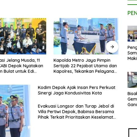
PE
Peng
Sam
Maki
asi Jelang Musda, 11
Pakar
Kapolda Metro Jaya Pimpin
Dose
KABI Depok Nyatakan
Diver
Sertijab 22 Pejabat Utama dan
Kom
 Bulat untuk Edi
Riset
Kapolres, Tekankan Pelayanan
UPE
Chandra
B50
Profesional dan Humanis.
Kem
Netr
Kodim Depok Ajak Insan Pers Perkuat
Sinergi Jaga Kondusivitas Kota
Bisa
Gem
Gan
Evakuasi Longsor dan Turap Jebol di
sepe
Villa Pertiwi Depok, Babinsa Bersama
Vene
Pihak Terkait Prioritaskan Keselamatan
Terj
Warga
Indo
Pak