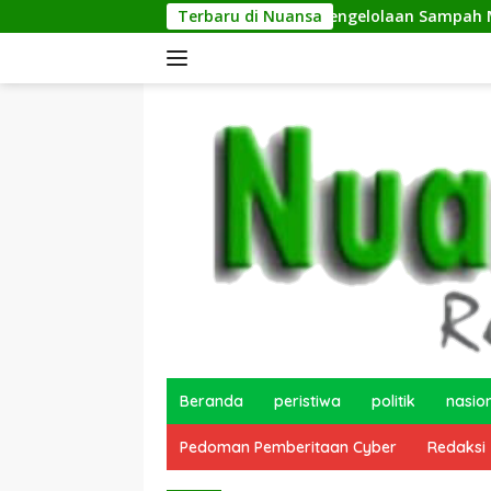
Langsung
Terbaru di Nuansa
Pengelolaan Sampah Makin Efisie
ke
konten
Beranda
peristiwa
politik
nasio
Pedoman Pemberitaan Cyber
Redaksi