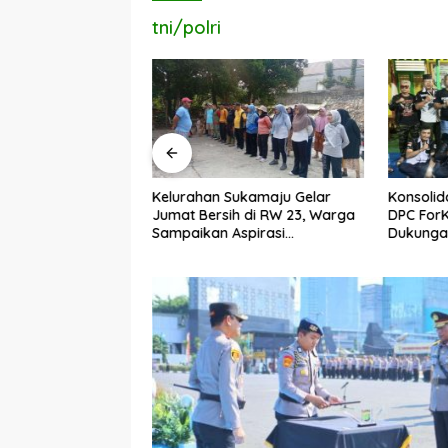
tni/polri
n Sampah Makin
Kelurahan Sukamaju Gelar
Konsolid
en Ilmu Komputer
Jumat Bersih di RW 23, Warga
DPC For
ngkan Netrash
Sampaikan Aspirasi
Dukungan
Penanganan Banjir
Dadang 