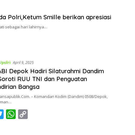
 Polri,Ketum Smille berikan apresiasi
gati sebagai hari lahirnya…
i/polri
April 9, 2025
I Depok Hadiri Silaturahmi Dandim
Soroti RUU TNI dan Penguatan
dirian Bangsa
ansapublik.Com. – Komandan Kodim (Dandim) 0508/Depok,
. Iman…
T
W
C
c
w
h
o
itt
at
p