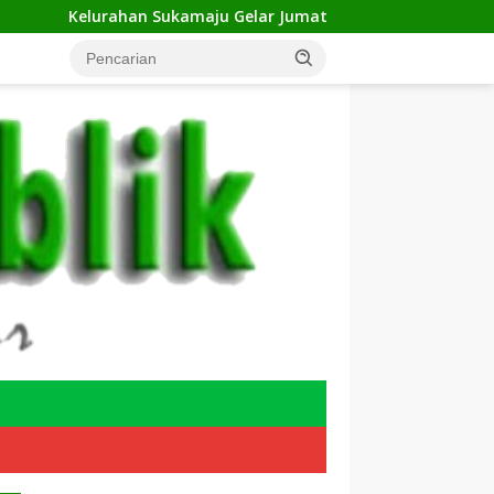
urahan Sukamaju Gelar Jumat Bersih di RW 23, Warga Sampaika