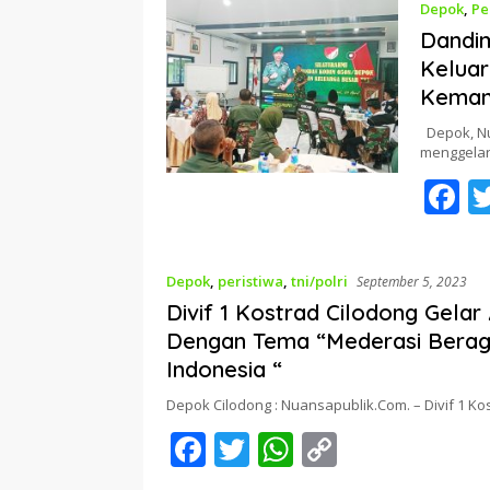
Depok
,
Pe
b
Dandi
o
Keluar
o
Kemand
k
Depok, Nu
menggelar
F
a
e
Depok
,
peristiwa
,
tni/polri
September 5, 2023
b
Divif 1 Kostrad Cilodong Gela
o
Dengan Tema “Mederasi Beraga
o
Indonesia “
k
Depok Cilodong : Nuansapublik.Com. – Divif 1 K
F
T
W
C
ac
w
h
o