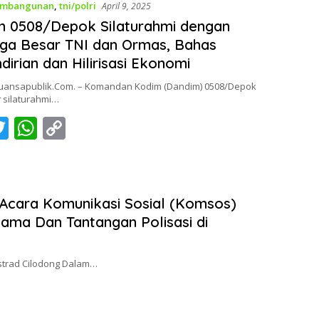
mbangunan
,
tni/polri
April 9, 2025
er
s
y
m 0508/Depok Silaturahmi dengan
A
Li
ga Besar TNI dan Ormas, Bahas
p
n
irian dan Hilirisasi Ekonomi
p
k
ansapublik.Com. – Komandan Kodim (Dandim) 0508/Depok
 silaturahmi…
T
W
C
c
w
h
o
itt
at
p
er
s
y
r Acara Komunikasi Sosial (Komsos)
A
Li
ma Dan Tantangan Polisasi di
p
n
p
k
ostrad Cilodong Dalam…