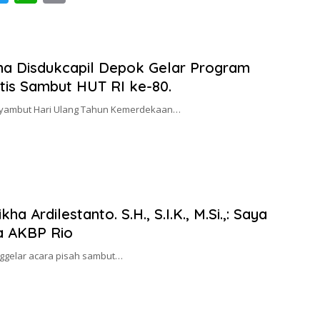
c
w
h
o
itt
at
p
er
s
y
a Disdukcapil Depok Gelar Program
A
Li
tis Sambut HUT RI ke-80.
p
n
nyambut Hari Ulang Tahun Kemerdekaan…
p
k
 Ardilestanto. S.H., S.I.K., M.Si.,: Saya
a AKBP Rio
ggelar acara pisah sambut…