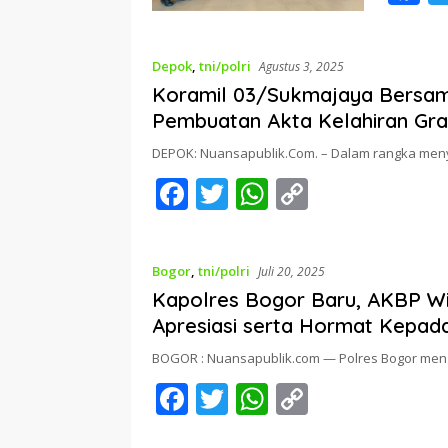
a
e
Depok
,
tni/polri
Agustus 3, 2025
b
Koramil 03/Sukmajaya Bersam
o
Pembuatan Akta Kelahiran Gra
o
DEPOK: Nuansapublik.Com. – Dalam rangka me
k
F
T
W
C
ac
w
h
o
e
itt
at
p
Bogor
,
tni/polri
Juli 20, 2025
b
er
s
y
Kapolres Bogor Baru, AKBP Wikha
o
A
Li
Apresiasi serta Hormat Kepad
o
p
n
BOGOR : Nuansapublik.com — Polres Bogor men
k
p
k
F
T
W
C
ac
w
h
o