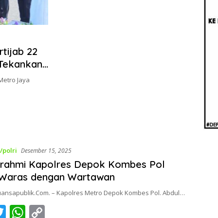
Beri
Penj
Ilmi
tijab 22
 Tekankan
manis.
Metro Jaya
i/polri
Desember 15, 2025
urahmi Kapolres Depok Kombes Pol
 Waras dengan Wartawan
uansapublik.Com. – Kapolres Metro Depok Kombes Pol. Abdul…
T
W
C