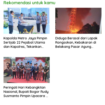
Rekomendasi untuk kamu
Kapolda Metro Jaya Pimpin
Diduga Berasal dari Lapak
Sertijab 22 Pejabat Utama
Rongsokan, Kebakaran di
dan Kapolres, Tekankan
Belakang Pasar Agung
Pelayanan Profesional dan
Depok Berhasil Dipadamkan
Humanis.
Tanpa Korban Jiwa
Peringati Hari Kebangkitan
Nasional, Bupati Bogor Rudy
Susmanto Pimpin Upacara di
TMP Pondok Rajeg