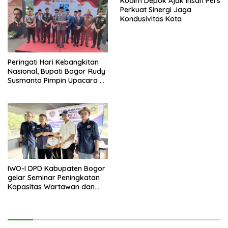
Kodim Depok Ajak Insan Pers
Perkuat Sinergi Jaga
Kondusivitas Kota
Peringati Hari Kebangkitan
Nasional, Bupati Bogor Rudy
Susmanto Pimpin Upacara di
TMP Pondok Rajeg
IWO-I DPD Kabupaten Bogor
gelar Seminar Peningkatan
Kapasitas Wartawan dan
Penguatan Literasi Digital.