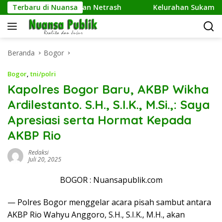
Langsung
r UPER Kembangkan Netrash
Terbaru di Nuansa
Kelurahan Sukamaju Gelar 
ke
konten
Beranda
Bogor
Bogor
,
tni/polri
Kapolres Bogor Baru, AKBP Wikha
Ardilestanto. S.H., S.I.K., M.Si.,: Saya
Apresiasi serta Hormat Kepada
AKBP Rio
Redaksi
Juli 20, 2025
BOGOR : Nuansapublik.com
— Polres Bogor menggelar acara pisah sambut antara
AKBP Rio Wahyu Anggoro, S.H., S.I.K., M.H., akan