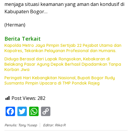
menjaga situasi keamanan yang aman dan kondusif di
Kabupaten Bogor…
(Herman)
Berita Terkait
Kapolda Metro Jaya Pimpin Sertijab 22 Pejabat Utama dan
Kapolres, Tekankan Pelayanan Profesional dan Humanis.
Diduga Berasal dari Lapak Rongsokan, Kebakaran di
Belakang Pasar Agung Depok Berhasil Dipadamkan Tanpa
Korban Jiwa
Peringati Hari Kebangkitan Nasional, Bupati Bogor Rudy
Susmanto Pimpin Upacara di TMP Pondok Rajeg
Post Views:
282
F
T
W
C
ac
w
h
o
Penulis: Tony Yusep
Editor: Rika R
e
itt
at
p