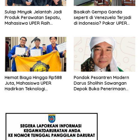
Sulap Minyak Jelantah Jadi
Bisakah Gempa Ganda
Produk Perawatan Sepatu,
seperti di Venezuela Terjadi
Mahasiswa UPER Raih
di Indonesia? Pakar UPER
Pendanaan P2MW 2026
Beri Penjelasan Ilmiahnya
Hemat Biaya Hingga Rp588
Pondok Pesantren Modern
Juta, Mahasiswa UPER
Darus Sholihin Sawangan
Hadirkan Teknologi
Depok Buka Penerimaan
Konstruksi Berbasis
Santri Baru Tahun Ajaran
Augmented Reality
2026-2027