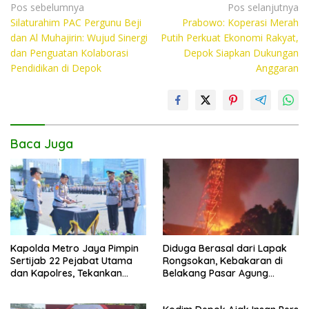
Navigasi
Pos sebelumnya
Pos selanjutnya
b
er
s
y
Silaturahim PAC Pergunu Beji
Prabowo: Koperasi Merah
pos
o
A
Li
dan Al Muhajirin: Wujud Sinergi
Putih Perkuat Ekonomi Rakyat,
dan Penguatan Kolaborasi
Depok Siapkan Dukungan
o
p
n
Pendidikan di Depok
Anggaran
k
p
k
Baca Juga
Kapolda Metro Jaya Pimpin
Diduga Berasal dari Lapak
Sertijab 22 Pejabat Utama
Rongsokan, Kebakaran di
dan Kapolres, Tekankan
Belakang Pasar Agung
Pelayanan Profesional dan
Depok Berhasil Dipadamkan
Humanis.
Tanpa Korban Jiwa