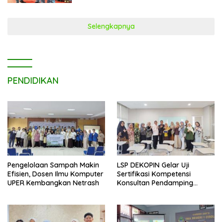
Arli Kurnia Award
Selengkapnya
PENDIDIKAN
Pengelolaan Sampah Makin
LSP DEKOPIN Gelar Uji
Efisien, Dosen Ilmu Komputer
Sertifikasi Kompetensi
UPER Kembangkan Netrash
Konsultan Pendamping
Koperasi Bersertifikat BNSP
di Kampus STIE MBI Depok.