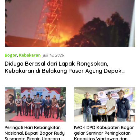
Bogor
,
Kebakaran
Juli 18, 2026
Diduga Berasal dari Lapak Rongsokan,
Kebakaran di Belakang Pasar Agung Depok
Berhasil Dipadamkan Tanpa Korban Jiwa
Peringati Hari Kebangkitan
IWO-I DPD Kabupaten Bogor
Nasional, Bupati Bogor Rudy
gelar Seminar Peningkatan
Susmanto Pimpin Upacara di
Kapasitas Wartawan dan