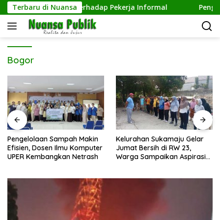
Langsung
ud Kepedulian terhadap Pekerja Informal
Terbaru di Nuansa
Pengelolaan
ke
konten
Bogor
Pengelolaan Sampah Makin
Kelurahan Sukamaju Gelar
Efisien, Dosen Ilmu Komputer
Jumat Bersih di RW 23,
UPER Kembangkan Netrash
Warga Sampaikan Aspirasi
Penanganan Banjir