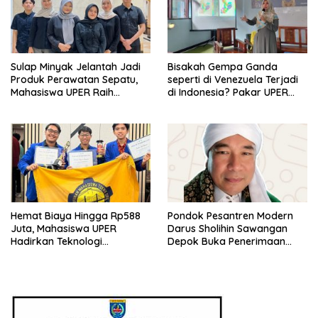
Sulap Minyak Jelantah Jadi
Bisakah Gempa Ganda
Produk Perawatan Sepatu,
seperti di Venezuela Terjadi
Mahasiswa UPER Raih
di Indonesia? Pakar UPER
Pendanaan P2MW 2026
Beri Penjelasan Ilmiahnya
Hemat Biaya Hingga Rp588
Pondok Pesantren Modern
Juta, Mahasiswa UPER
Darus Sholihin Sawangan
Hadirkan Teknologi
Depok Buka Penerimaan
Konstruksi Berbasis
Santri Baru Tahun Ajaran
Augmented Reality
2026-2027