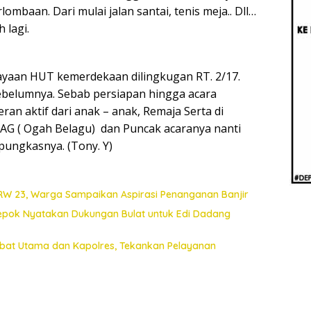
Beri
ombaan. Dari mulai jalan santai, tenis meja.. Dll…
Penj
Ilmi
 lagi.
rayaan HUT kemerdekaan dilingkugan RT. 2/17.
belumnya. Sebab persiapan hingga acara
ran aktif dari anak – anak, Remaja Serta di
AG ( Ogah Belagu) dan Puncak acaranya nanti
pungkasnya. (Tony. Y)
 RW 23, Warga Sampaikan Aspirasi Penanganan Banjir
Depok Nyatakan Dukungan Bulat untuk Edi Dadang
jabat Utama dan Kapolres, Tekankan Pelayanan