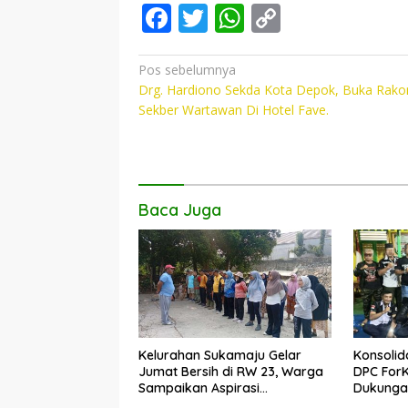
F
T
W
C
ac
w
h
o
e
itt
at
p
Navigasi
Pos sebelumnya
Drg. Hardiono Sekda Kota Depok, Buka Rako
pos
b
er
s
y
Sekber Wartawan Di Hotel Fave.
o
A
Li
o
p
n
k
p
k
Baca Juga
Kelurahan Sukamaju Gelar
Konsolid
Jumat Bersih di RW 23, Warga
DPC For
Sampaikan Aspirasi
Dukungan
Penanganan Banjir
Dadang 