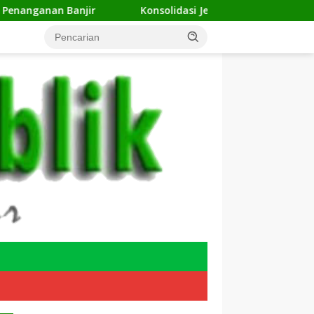
anjir
Konsolidasi Jelang Musda, 11 DPC ForKABI Depo