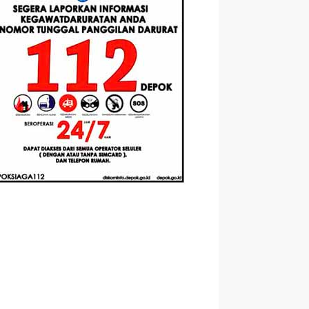
Berbasis
Santri Baru
elasan
Augmented
Tahun Ajaran
ahnya
Reality
2026-2027