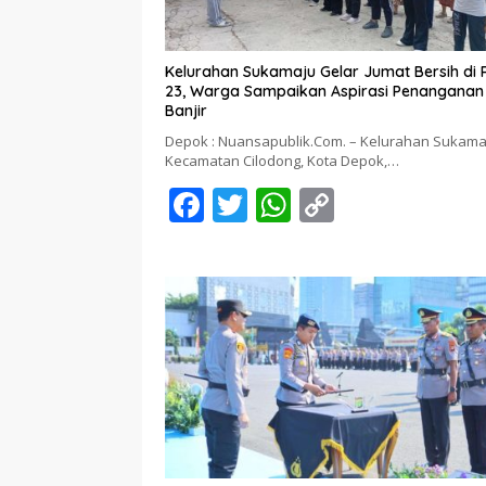
Kelurahan Sukamaju Gelar Jumat Bersih di
23, Warga Sampaikan Aspirasi Penanganan
Banjir
Depok : Nuansapublik.Com. – Kelurahan Sukama
Kecamatan Cilodong, Kota Depok,…
F
T
W
C
ac
w
h
o
e
itt
at
p
b
er
s
y
o
A
Li
o
p
n
k
p
k