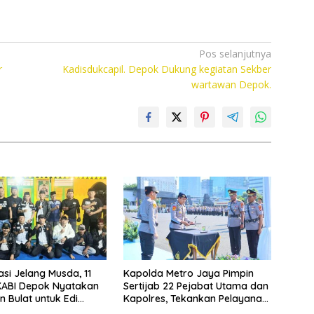
Pos selanjutnya
r
Kadisdukcapil. Depok Dukung kegiatan Sekber
wartawan Depok.
asi Jelang Musda, 11
Kapolda Metro Jaya Pimpin
KABI Depok Nyatakan
Sertijab 22 Pejabat Utama dan
 Bulat untuk Edi
Kapolres, Tekankan Pelayanan
Chandra
Profesional dan Humanis.