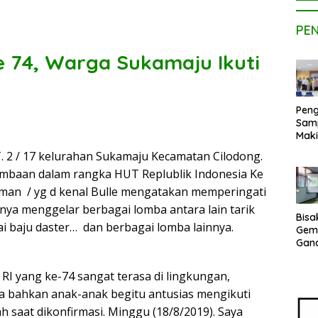
PE
 74, Warga Sukamaju Ikuti
Peng
Sam
Maki
Dose
 2 / 17 kelurahan Sukamaju Kecamatan Cilodong.
Kom
lombaan dalam rangka HUT Replublik Indonesia Ke
UPE
Kem
ipman / yg d kenal Bulle mengatakan memperingati
Netr
ya menggelar berbagai lomba antara lain tarik
Bisa
 baju daster… dan berbagai lomba lainnya.
Gem
Gan
sepe
Vene
I yang ke-74 sangat terasa di lingkungan,
Terj
a bahkan anak-anak begitu antusias mengikuti
Indo
Pak
ah saat dikonfirmasi. Minggu (18/8/2019). Saya