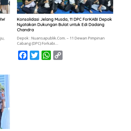
 RW
Konsolidasi Jelang Musda, 11 DPC ForKABI Depok
Nyatakan Dukungan Bulat untuk Edi Dadang
Chandra
ju,
Depok : Nuansapublik.Com. – 11 Dewan Pimpinan
Cabang (DPC) Forkabi…
F
T
W
C
ac
w
h
o
e
itt
at
p
b
er
s
y
o
A
Li
o
p
n
k
p
k