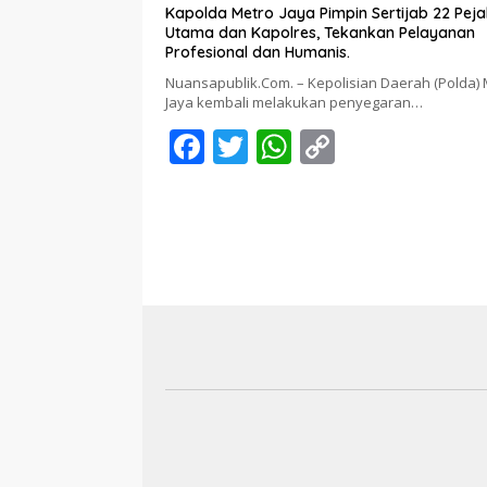
Kapolda Metro Jaya Pimpin Sertijab 22 Pej
Utama dan Kapolres, Tekankan Pelayanan
Profesional dan Humanis.
Nuansapublik.Com. – Kepolisian Daerah (Polda) 
Jaya kembali melakukan penyegaran…
F
T
W
C
ac
w
h
o
e
itt
at
p
b
er
s
y
o
A
Li
o
p
n
k
p
k