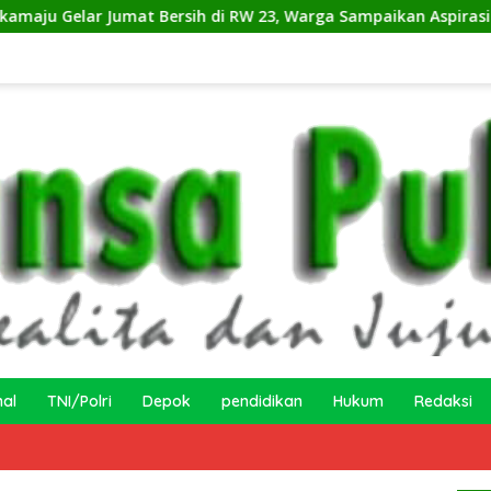
umat Bersih di RW 23, Warga Sampaikan Aspirasi Penanganan B
nal
TNI/Polri
Depok
pendidikan
Hukum
Redaksi