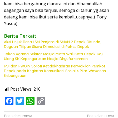
kami bisa bergabung diacara ini dan Alhamdulilah
dagangan saya bisa terjual, semoga di tahun yg akan
datang kami bisa ikut serta kembali..ucapnya..( Tony
Yusep)
Berita Terkait
Aksi Unjuk Rasa LSM Penjara di SMAN 2 Depok Ditunda,
Dugaan Titipan Siswa Dimediasi di Polres Depok
Tokoh Agama Sekitar Masjid Minta Wali Kota Depok Kaji
Ulang SK Kepengurusan Masjid Dhyufurrahman
IPJI dan PWOIN Soroti Ketidakhadiran Perwakilan Pemkot
Depok pada Kegiatan Komunikasi Sosial 4 Pilar Wawasan
Kebangsaan
Post Views:
210
F
T
W
C
ac
w
h
o
e
itt
at
p
Navigasi
Pos sebelumnya
Pos selanjutnya