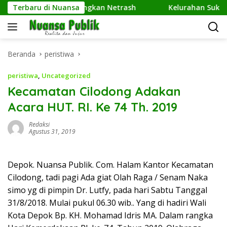
Langsung
uter UPER Kembangkan Netrash
Terbaru di Nuansa
Kelurahan Sukamaju Gel
ke
konten
Beranda
peristiwa
peristiwa
,
Uncategorized
Kecamatan Cilodong Adakan
Acara HUT. RI. Ke 74 Th. 2019
Redaksi
Agustus 31, 2019
Depok. Nuansa Publik. Com. Halam Kantor Kecamatan
Cilodong, tadi pagi Ada giat Olah Raga / Senam Naka
simo yg di pimpin Dr. Lutfy, pada hari Sabtu Tanggal
31/8/2018. Mulai pukul 06.30 wib.. Yang di hadiri Wali
Kota Depok Bp. KH. Mohamad Idris MA. Dalam rangka