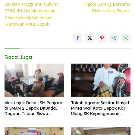
Sekolah Tinggi Ilmu Hukum(
Ngopi Bareng Bersama
pos
b
er
s
y
STIH) IBLAM Memberikan
Dinkes Kota Depok.
o
A
Li
Beasiswa kepada Sekber
Wartawan Kota Depok.
o
p
n
k
p
k
Baca Juga
Aksi Unjuk Rasa LSM Penjara
Tokoh Agama Sekitar Masjid
di SMAN 2 Depok Ditunda,
Minta Wali Kota Depok Kaji
Dugaan Titipan Siswa
Ulang SK Kepengurusan
Dimediasi di Polres Depok
Masjid Dhyufurrahman