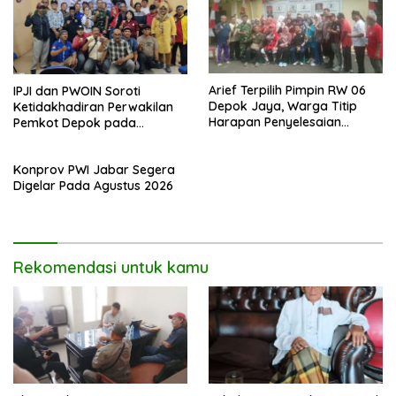
Arief Terpilih Pimpin RW 06
IPJI dan PWOIN Soroti
Depok Jaya, Warga Titip
Ketidakhadiran Perwakilan
Harapan Penyelesaian
Pemkot Depok pada
Berbagai Persoalan
Kegiatan Komunikasi Sosial 4
Lingkungan.
Pilar Wawasan Kebangsaan
Konprov PWI Jabar Segera
Digelar Pada Agustus 2026
Rekomendasi untuk kamu