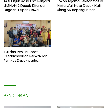
Aksi Unjuk Rasa LSM Penjara
Tokoh Agama Sekitar Masjid
di SMAN 2 Depok Ditunda,
Minta Wali Kota Depok Kaji
Dugaan Titipan Siswa
Ulang SK Kepengurusan
Dimediasi di Polres Depok
Masjid Dhyufurrahman
IPJI dan PWOIN Soroti
Ketidakhadiran Perwakilan
Pemkot Depok pada
Kegiatan Komunikasi Sosial 4
Pilar Wawasan Kebangsaan
PENDIDIKAN