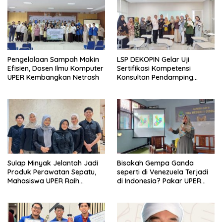
Pengelolaan Sampah Makin
LSP DEKOPIN Gelar Uji
Efisien, Dosen Ilmu Komputer
Sertifikasi Kompetensi
UPER Kembangkan Netrash
Konsultan Pendamping
Koperasi Bersertifikat BNSP
di Kampus STIE MBI Depok.
Sulap Minyak Jelantah Jadi
Bisakah Gempa Ganda
Produk Perawatan Sepatu,
seperti di Venezuela Terjadi
Mahasiswa UPER Raih
di Indonesia? Pakar UPER
Pendanaan P2MW 2026
Beri Penjelasan Ilmiahnya