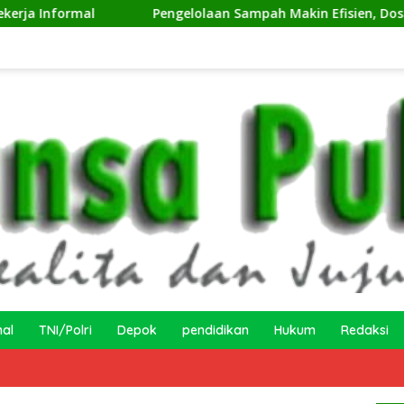
Pengelolaan Sampah Makin Efisien, Dosen Ilmu Kompu
nal
TNI/Polri
Depok
pendidikan
Hukum
Redaksi