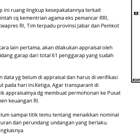
Beri
Penj
 ini ruang lingkup kesepakatannya terkait
Ilmi
intah cq kementrian agama eks pemancar RRI,
wapres RI, Tim terpadu provinsi Jabar dan Pemkot
ra lain pertama, akan dilakukan appraisal oleh
idang garap dari total 61 penggarap yang sudah
ata yg belum di appraisal dan harus di verifikasi
t pada hari ini.Ketiga, Agar transparant di
atik appraisalnya dg membuat permohonan ke Pusat
en keuangan RI.
elum sampai titik temu tentang menaikkan nominal
aturan dan perundang undangan yang berlaku.
ungkasnya.