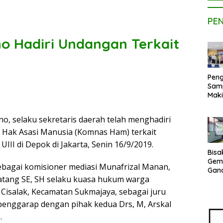
PE
o Hadiri Undangan Terkait
Peng
Sam
Maki
Dose
Kom
no, selaku sekretaris daerah telah menghadiri
UPE
l Hak Asasi Manusia (Komnas Ham) terkait
Kem
Netr
I di Depok di Jakarta, Senin 16/9/2019.
Bisa
Gem
ebagai komisioner mediasi Munafrizal Manan,
Gan
atang SE, SH selaku kuasa hukum warga
sepe
Vene
isalak, Kecamatan Sukmajaya, sebagai juru
Terj
penggarap dengan pihak kedua Drs, M, Arskal
Indo
Pak
.