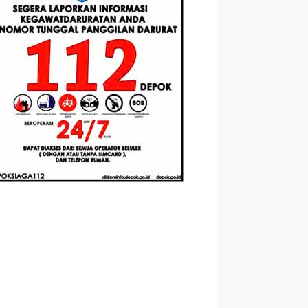
Berbasis
Santri Baru
elasan
Augmented
Tahun Ajaran
ahnya
Reality
2026-2027