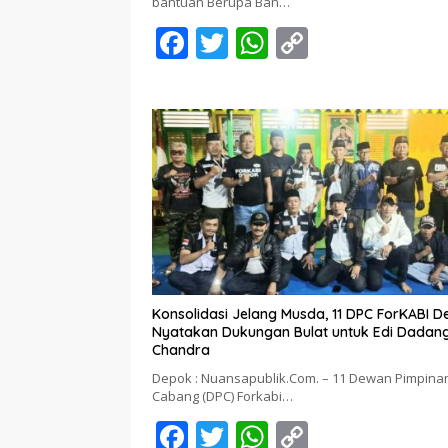
bantuan Berupa Ban…
F
T
W
C
ac
w
h
o
e
itt
at
p
b
er
s
y
o
A
Li
o
p
n
k
p
k
Konsolidasi Jelang Musda, 11 DPC ForKABI 
Nyatakan Dukungan Bulat untuk Edi Dadan
Chandra
Depok : Nuansapublik.Com. – 11 Dewan Pimpina
Cabang (DPC) Forkabi…
F
T
W
C