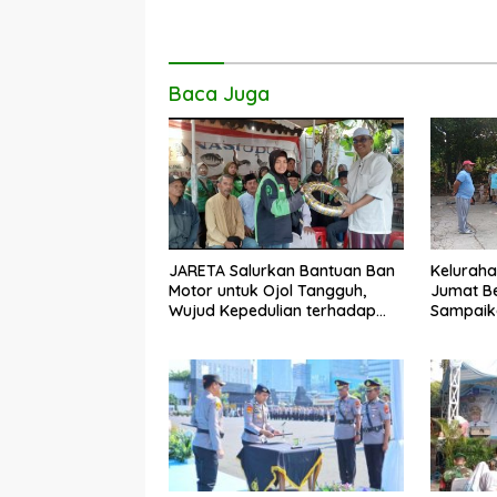
o
A
Li
o
p
n
k
p
k
Baca Juga
JARETA Salurkan Bantuan Ban
Keluraha
Motor untuk Ojol Tangguh,
Jumat Be
Wujud Kepedulian terhadap
Sampaika
Pekerja Informal
Penangan