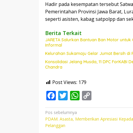
Hadir pada kesempatan tersebut Satw
Pemerintahan Provinsi Jawa Barat, Lur
seperti asisten, kabag satpolpp dan se
Berita Terkait
JARETA Salurkan Bantuan Ban Motor untuk 
Informal
Kelurahan Sukamaju Gelar Jumat Bersih di
Konsolidasi Jelang Musda, 11 DPC ForKABI 
Chandra
Post Views:
179
F
T
W
C
ac
w
h
o
e
itt
at
p
Navigasi
Pos sebelumnya
PDAM. Asasta, Memberikan Apresiasi Kepad
pos
b
er
s
y
Pelanggan