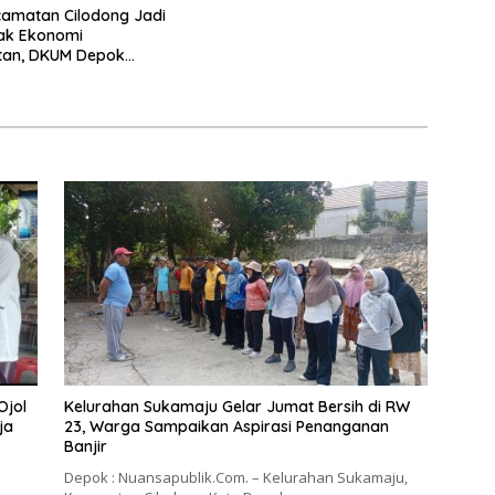
amatan Cilodong Jadi
ak Ekonomi
tan, DKUM Depok
UMKM Naik Kelas
Ojol
Kelurahan Sukamaju Gelar Jumat Bersih di RW
ja
23, Warga Sampaikan Aspirasi Penanganan
Banjir
Depok : Nuansapublik.Com. – Kelurahan Sukamaju,