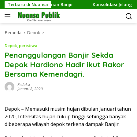
Langsung
Aspirasi Penanganan Banjir
Terbaru di Nuansa
Konsolidasi Jelang Musda,
ke
konten
Beranda
Depok
Depok
,
peristiwa
Penanggulangan Banjir Sekda
Depok Hardiono Hadir ikut Rakor
Bersama Kemendagri.
Redaksi
Januari 8, 2020
Depok – Memasuki musim hujan dibulan Januari tahun
2020, Intensitas hujan cukup tinggi sehingga banyak
dibeberapa wilayah depok terkena dampak Banjir.