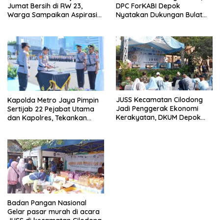
Jumat Bersih di RW 23,
DPC ForKABI Depok
Warga Sampaikan Aspirasi
Nyatakan Dukungan Bulat
Penanganan Banjir
untuk Edi Dadang Chandra
JUSS Kecamatan Cilodong
Kapolda Metro Jaya Pimpin
Jadi Penggerak Ekonomi
Sertijab 22 Pejabat Utama
Kerakyatan, DKUM Depok
dan Kapolres, Tekankan
Dorong UMKM Naik Kelas
Pelayanan Profesional dan
Humanis.
Badan Pangan Nasional
Gelar pasar murah di acara