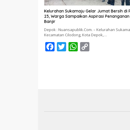
Kelurahan Sukamaju Gelar Jumat Bersih di
23, Warga Sampaikan Aspirasi Penanganan
Banjir
Depok : Nuansapublik.Com. – Kelurahan Sukama
Kecamatan Cilodong, Kota Depok,…
F
T
W
C
ac
w
h
o
e
itt
at
p
b
er
s
y
o
A
Li
o
p
n
k
p
k