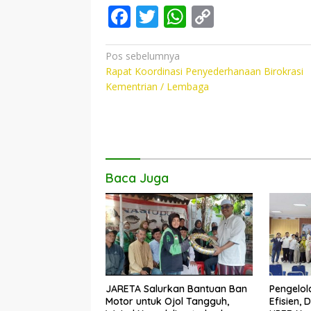
F
T
W
C
ac
w
h
o
e
itt
at
p
Navigasi
Pos sebelumnya
Rapat Koordinasi Penyederhanaan Birokrasi
pos
b
er
s
y
Kementrian / Lembaga
o
A
Li
o
p
n
k
p
k
Baca Juga
JARETA Salurkan Bantuan Ban
Pengelo
Motor untuk Ojol Tangguh,
Efisien,