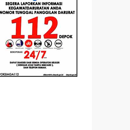
Berbasis
Santri Baru
elasan
Augmented
Tahun Ajaran
ahnya
Reality
2026-2027