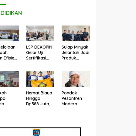
NDIDIKAN
LSP DEKOPIN
Sulap Minyak
elolaan
Gelar Uji
Jelantah Jadi
pah
Sertifikasi
Produk
n Efisien,
Kompetensi
Perawatan
n Ilmu
Konsultan
Sepatu,
puter
Pendamping
Mahasiswa
R
Koperasi
UPER Raih
bangkan
Bersertifikat
Pendanaan
ash
BNSP di
P2MW 2026
kah
Hemat Biaya
Pondok
Kampus STIE
pa
Hingga
Pesantren
MBI Depok.
da
Rp588 Juta,
Modern
rti di
Mahasiswa
Darus
zuela
UPER
Sholihin
adi di
Hadirkan
Sawangan
nesia?
Teknologi
Depok Buka
ar UPER
Konstruksi
Penerimaan