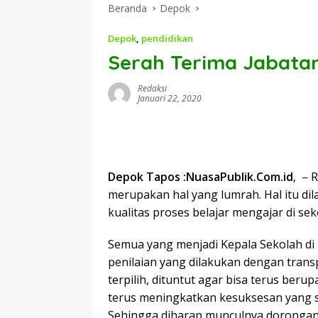
Beranda
Depok
Depok
,
pendidikan
Serah Terima Jabatan 
Redaksi
Januari 22, 2020
Depok Tapos :NuasaPublik.Com.id
, – 
merupakan hal yang lumrah. Hal itu di
kualitas proses belajar mengajar di sek
Semua yang menjadi Kepala Sekolah di 
penilaian yang dilakukan dengan trans
terpilih, dituntut agar bisa terus ber
terus meningkatkan kesuksesan yang se
Sehingga diharap munculnya dorongan 