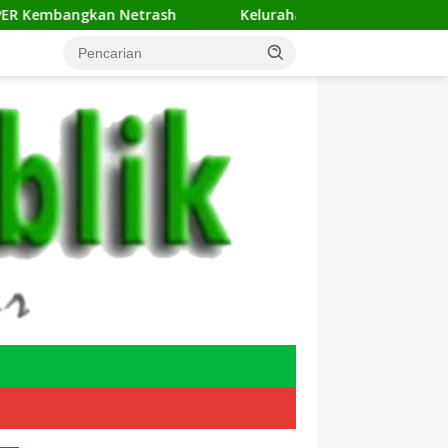
 Netrash
Kelurahan Sukamaju Gelar Jumat Bersih di RW