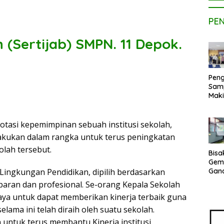
PE
(Sertijab) SMPN. 11 Depok.
Peng
Sam
Maki
Dose
Kom
UPE
Rotasi kepemimpinan sebuah institusi sekolah,
Kem
lakukan dalam rangka untuk terus peningkatan
Netr
olah tersebut.
Bisa
Gem
Lingkungan Pendidikan, dipilih berdasarkan
Gan
sepe
paran dan profesional. Se-orang Kepala Sekolah
Vene
upaya untuk dapat memberikan kinerja terbaik guna
Terj
Indo
lama ini telah diraih oleh suatu sekolah.
Pak
untuk terus membantu Kinerja institusi