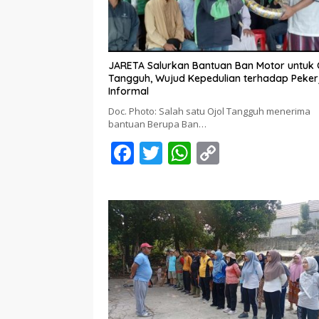
JARETA Salurkan Bantuan Ban Motor untuk 
Tangguh, Wujud Kepedulian terhadap Peker
Informal
Doc. Photo: Salah satu Ojol Tangguh menerima
bantuan Berupa Ban…
F
T
W
C
ac
w
h
o
e
itt
at
p
b
er
s
y
o
A
Li
o
p
n
k
p
k