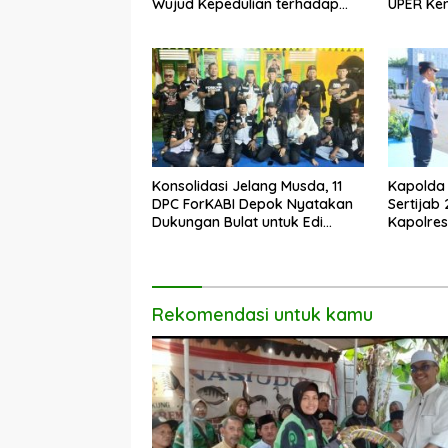
Wujud Kepedulian terhadap
UPER Ke
Pekerja Informal
Konsolidasi Jelang Musda, 11
Kapolda 
DPC ForKABI Depok Nyatakan
Sertijab
Dukungan Bulat untuk Edi
Kapolres
Dadang Chandra
Profesio
Rekomendasi untuk kamu