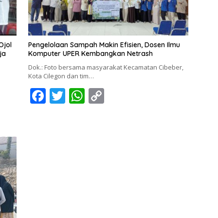
Ojol
Pengelolaan Sampah Makin Efisien, Dosen Ilmu
ja
Komputer UPER Kembangkan Netrash
Dok.: Foto bersama masyarakat Kecamatan Cibeber,
Kota Cilegon dan tim…
F
T
W
C
ac
w
h
o
e
itt
at
p
b
er
s
y
o
A
Li
o
p
n
k
p
k