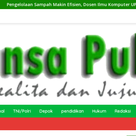
Sampah Makin Efisien, Dosen Ilmu Komputer UPER Kembangkan
nal
TNI/Polri
Depok
pendidikan
Hukum
Redaksi