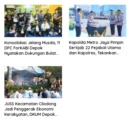
Kapolda Metro Jaya Pimpin
Konsolidasi Jelang Musda, 11
Sertijab 22 Pejabat Utama
DPC ForKABI Depok
dan Kapolres, Tekankan
Nyatakan Dukungan Bulat
Pelayanan Profesional dan
untuk Edi Dadang Chandra
Humanis.
JUSS Kecamatan Cilodong
Jadi Penggerak Ekonomi
Kerakyatan, DKUM Depok
Dorong UMKM Naik Kelas