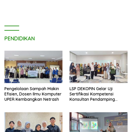
untuk Edi Dadang Chandra
PENDIDIKAN
Pengelolaan Sampah Makin
LSP DEKOPIN Gelar Uji
Efisien, Dosen Ilmu Komputer
Sertifikasi Kompetensi
UPER Kembangkan Netrash
Konsultan Pendamping
Koperasi Bersertifikat BNSP
di Kampus STIE MBI Depok.