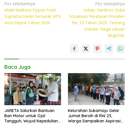
e
itt
at
p
Navigasi
Pos sebelumnya
Pos selanjutnya
Wakil Walikota Depok Pradi
Sekda. Hardiono Buka
pos
b
er
s
y
Supriatna Hadiri Semarak HPN
Sosialisasi Peraturan Presiden
o
A
Li
Kota Depok Tahun 2020.
No. 33.Tahun 2020. Tentang
standar Harga satuan
o
p
n
Regional.
k
p
k
Baca Juga
JARETA Salurkan Bantuan
Kelurahan Sukamaju Gelar
Ban Motor untuk Ojol
Jumat Bersih di RW 23,
Tangguh, Wujud Kepedulian
Warga Sampaikan Aspirasi
terhadap Pekerja Informal
Penanganan Banjir