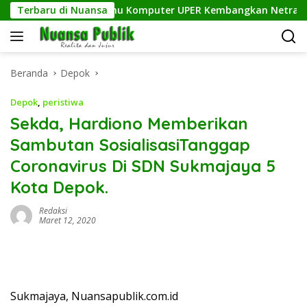
Langsung
fisien, Dosen Ilmu Komputer UPER Kembangkan Netrash
Terbaru di Nuansa
ke
konten
Beranda
Depok
Depok
,
peristiwa
Sekda, Hardiono Memberikan
Sambutan SosialisasiTanggap
Coronavirus Di SDN Sukmajaya 5
Kota Depok.
Redaksi
Maret 12, 2020
Sukmajaya, Nuansapublik.com.id