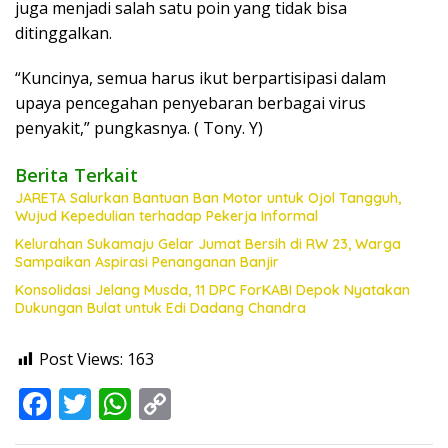
juga menjadi salah satu poin yang tidak bisa
ditinggalkan.
“Kuncinya, semua harus ikut berpartisipasi dalam
upaya pencegahan penyebaran berbagai virus
penyakit,” pungkasnya. ( Tony. Y)
Berita Terkait
JARETA Salurkan Bantuan Ban Motor untuk Ojol Tangguh,
Wujud Kepedulian terhadap Pekerja Informal
Kelurahan Sukamaju Gelar Jumat Bersih di RW 23, Warga
Sampaikan Aspirasi Penanganan Banjir
Konsolidasi Jelang Musda, 11 DPC ForKABI Depok Nyatakan
Dukungan Bulat untuk Edi Dadang Chandra
Post Views:
163
F
T
W
C
ac
w
h
o