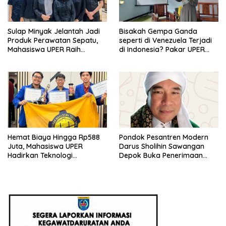
Sulap Minyak Jelantah Jadi
Bisakah Gempa Ganda
Produk Perawatan Sepatu,
seperti di Venezuela Terjadi
Mahasiswa UPER Raih
di Indonesia? Pakar UPER
Pendanaan P2MW 2026
Beri Penjelasan Ilmiahnya
Hemat Biaya Hingga Rp588
Pondok Pesantren Modern
Juta, Mahasiswa UPER
Darus Sholihin Sawangan
Hadirkan Teknologi
Depok Buka Penerimaan
Konstruksi Berbasis
Santri Baru Tahun Ajaran
Augmented Reality
2026-2027