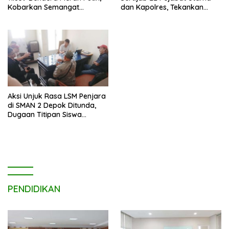
Kobarkan Semangat
dan Kapolres, Tekankan
Kemerdekaan di CFD
Pelayanan Profesional dan
Margonda Depok.
Humanis.
Aksi Unjuk Rasa LSM Penjara
di SMAN 2 Depok Ditunda,
Dugaan Titipan Siswa
Dimediasi di Polres Depok
PENDIDIKAN