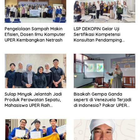
Pengelolaan Sampah Makin
LSP DEKOPIN Gelar Uji
Efisien, Dosen Ilmu Komputer
Sertifikasi Kompetensi
UPER Kembangkan Netrash
Konsultan Pendamping
Koperasi Bersertifikat BNSP
di Kampus STIE MBI Depok.
Sulap Minyak Jelantah Jadi
Bisakah Gempa Ganda
Produk Perawatan Sepatu,
seperti di Venezuela Terjadi
Mahasiswa UPER Raih
di Indonesia? Pakar UPER
Pendanaan P2MW 2026
Beri Penjelasan Ilmiahnya