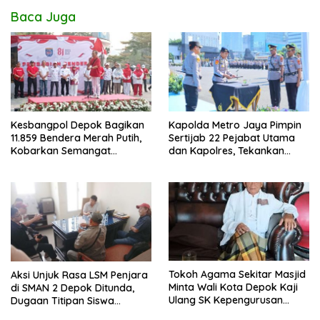
Baca Juga
Kesbangpol Depok Bagikan
Kapolda Metro Jaya Pimpin
11.859 Bendera Merah Putih,
Sertijab 22 Pejabat Utama
Kobarkan Semangat
dan Kapolres, Tekankan
Kemerdekaan di CFD
Pelayanan Profesional dan
Margonda Depok.
Humanis.
Tokoh Agama Sekitar Masjid
Aksi Unjuk Rasa LSM Penjara
Minta Wali Kota Depok Kaji
di SMAN 2 Depok Ditunda,
Ulang SK Kepengurusan
Dugaan Titipan Siswa
Masjid Dhyufurrahman
Dimediasi di Polres Depok