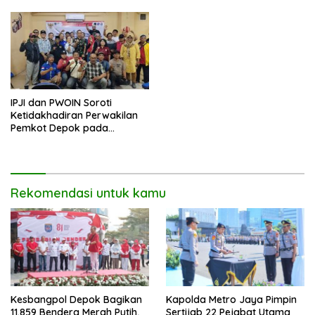
IPJI dan PWOIN Soroti
Ketidakhadiran Perwakilan
Pemkot Depok pada
Kegiatan Komunikasi Sosial 4
Pilar Wawasan Kebangsaan
Rekomendasi untuk kamu
Kesbangpol Depok Bagikan
Kapolda Metro Jaya Pimpin
11.859 Bendera Merah Putih,
Sertijab 22 Pejabat Utama