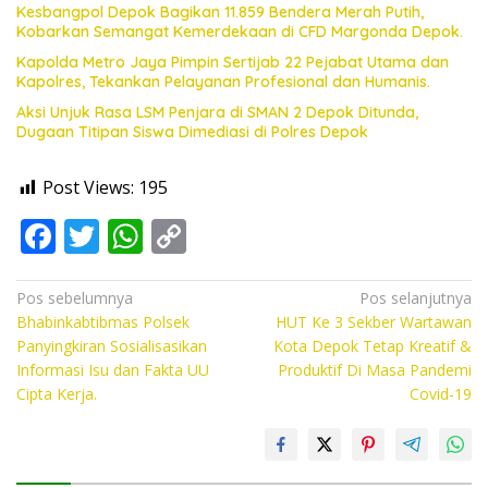
Kesbangpol Depok Bagikan 11.859 Bendera Merah Putih,
Kobarkan Semangat Kemerdekaan di CFD Margonda Depok.
Kapolda Metro Jaya Pimpin Sertijab 22 Pejabat Utama dan
Kapolres, Tekankan Pelayanan Profesional dan Humanis.
Aksi Unjuk Rasa LSM Penjara di SMAN 2 Depok Ditunda,
Dugaan Titipan Siswa Dimediasi di Polres Depok
Post Views:
195
F
T
W
C
ac
w
h
o
e
itt
at
p
Navigasi
Pos sebelumnya
Pos selanjutnya
Bhabinkabtibmas Polsek
HUT Ke 3 Sekber Wartawan
pos
b
er
s
y
Panyingkiran Sosialisasikan
Kota Depok Tetap Kreatif &
o
A
Li
Informasi Isu dan Fakta UU
Produktif Di Masa Pandemi
Cipta Kerja.
Covid-19
o
p
n
k
p
k