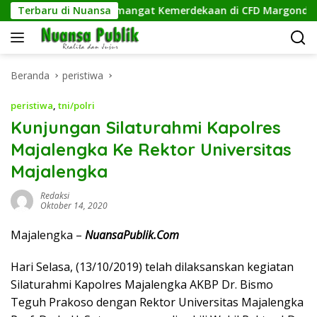
Langsung
utih, Kobarkan Semangat Kemerdekaan di CFD Margonda Depok.
Terbaru di Nuansa
ke
konten
Beranda
peristiwa
peristiwa
,
tni/polri
Kunjungan Silaturahmi Kapolres
Majalengka Ke Rektor Universitas
Majalengka
Redaksi
Oktober 14, 2020
Majalengka –
NuansaPublik.Com
Hari Selasa, (13/10/2019) telah dilaksanskan kegiatan
Silaturahmi Kapolres Majalengka AKBP Dr. Bismo
Teguh Prakoso dengan Rektor Universitas Majalengka