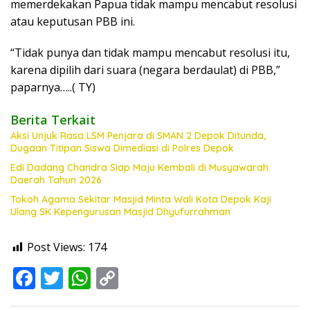
memerdekakan Papua tidak mampu mencabut resolusi
atau keputusan PBB ini.
“Tidak punya dan tidak mampu mencabut resolusi itu,
karena dipilih dari suara (negara berdaulat) di PBB,”
paparnya…..( TY)
Berita Terkait
Aksi Unjuk Rasa LSM Penjara di SMAN 2 Depok Ditunda,
Dugaan Titipan Siswa Dimediasi di Polres Depok
Edi Dadang Chandra Siap Maju Kembali di Musyawarah
Daerah Tahun 2026
Tokoh Agama Sekitar Masjid Minta Wali Kota Depok Kaji
Ulang SK Kepengurusan Masjid Dhyufurrahman
Post Views:
174
F
T
W
C
ac
w
h
o