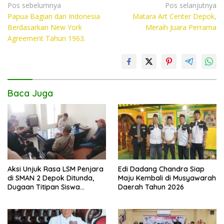
e
itt
at
p
Navigasi
Pos sebelumnya
Pos selanjutnya
Papua Bagian dari Indonesia
Matara Art Center Depok,
pos
b
er
s
y
Berdasarkan New York
Meraih Juara Perrama
o
A
Li
Agreement Tahun 1963.
o
p
n
k
p
k
Baca Juga
Aksi Unjuk Rasa LSM Penjara
Edi Dadang Chandra Siap
di SMAN 2 Depok Ditunda,
Maju Kembali di Musyawarah
Dugaan Titipan Siswa
Daerah Tahun 2026
Dimediasi di Polres Depok