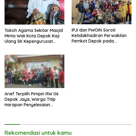
IPJI dan PWOIN Soroti
Tokoh Agama Sekitar Masjid
Ketidakhadiran Perwakilan
Minta Wali Kota Depok Kaji
Pemkot Depok pada
Ulang SK Kepengurusan
Kegiatan Komunikasi Sosial 4
Masjid Dhyufurrahman
Pilar Wawasan Kebangsaan
Arief Terpilih Pimpin RW 06
Depok Jaya, Warga Titip
Harapan Penyelesaian
Berbagai Persoalan
Lingkungan.
Rekomendasi untuk kamu