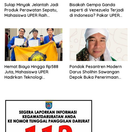
Sulap Minyak Jelantah Jadi
Bisakah Gempa Ganda
Produk Perawatan Sepatu,
seperti di Venezuela Terjadi
Mahasiswa UPER Raih
di Indonesia? Pakar UPER
Pendanaan P2MW 2026
Beri Penjelasan Ilmiahnya
Hemat Biaya Hingga Rp588
Pondok Pesantren Modern
Juta, Mahasiswa UPER
Darus Sholihin Sawangan
Hadirkan Teknologi
Depok Buka Penerimaan
Konstruksi Berbasis
Santri Baru Tahun Ajaran
Augmented Reality
2026-2027