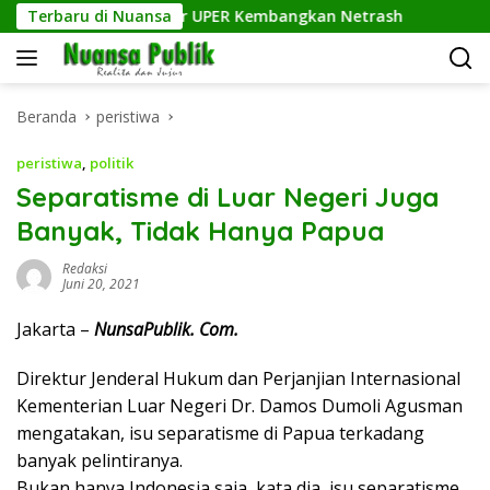
Langsung
n Ilmu Komputer UPER Kembangkan Netrash
Terbaru di Nuansa
Kelurahan S
ke
konten
Beranda
peristiwa
peristiwa
,
politik
Separatisme di Luar Negeri Juga
Banyak, Tidak Hanya Papua
Redaksi
Juni 20, 2021
Jakarta –
NunsaPublik. Com.
Direktur Jenderal Hukum dan Perjanjian Internasional
Kementerian Luar Negeri Dr. Damos Dumoli Agusman
mengatakan, isu separatisme di Papua terkadang
banyak pelintiranya.
Bukan hanya Indonesia saja, kata dia, isu separatisme