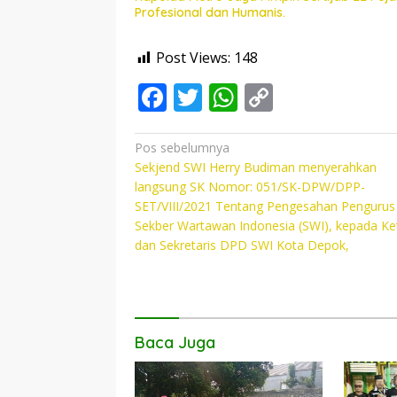
Profesional dan Humanis.
Post Views:
148
F
T
W
C
ac
w
h
o
e
itt
at
p
Navigasi
Pos sebelumnya
Sekjend SWI Herry Budiman menyerahkan
pos
b
er
s
y
langsung SK Nomor: 051/SK-DPW/DPP-
o
A
Li
SET/VIII/2021 Tentang Pengesahan Pengurus
Sekber Wartawan Indonesia (SWI), kepada Ke
o
p
n
dan Sekretaris DPD SWI Kota Depok,
k
p
k
Baca Juga