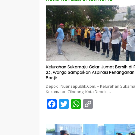
Kelurahan Sukamaju Gelar Jumat Bersih di
23, Warga Sampaikan Aspirasi Penanganan
Banjir
Depok : Nuansapublik.Com. – Kelurahan Sukama
Kecamatan Cilodong, Kota Depok,…
F
T
W
C
ac
w
h
o
e
itt
at
p
b
er
s
y