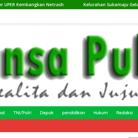
an Netrash
Kelurahan Sukamaju Gelar Jumat Bersih di
nal
TNI/Polri
Depok
pendidikan
Hukum
Redaksi