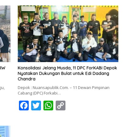
 RW
Konsolidasi Jelang Musda, 11 DPC ForKABI Depok
Nyatakan Dukungan Bulat untuk Edi Dadang
Chandra
ju,
Depok : Nuansapublik.Com. – 11 Dewan Pimpinan
Cabang (DPC) Forkabi…
F
T
W
C
ac
w
h
o
e
itt
at
p
b
er
s
y