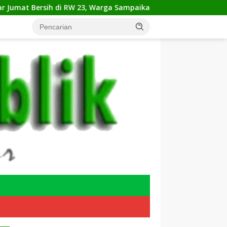
 RW 23, Warga Sampaikan Aspirasi Penanganan Banjir
K