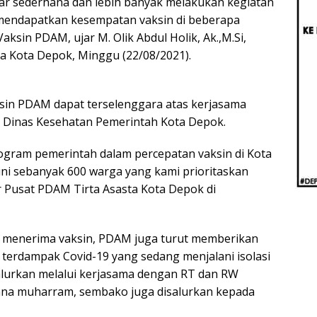
ar sederhana dan lebih banyak melakukan kegiatan
Beri
Penj
a mendapatkan kesempatan vaksin di beberapa
Ilmi
sin PDAM, ujar M. Olik Abdul Holik, Ak.,M.Si,
a Kota Depok, Minggu (22/08/2021).
sin PDAM dapat terselenggara atas kerjasama
 Dinas Kesehatan Pemerintah Kota Depok.
ogram pemerintah dalam percepatan vaksin di Kota
 ini sebanyak 600 warga yang kami prioritaskan
r Pusat PDAM Tirta Asasta Kota Depok di
k menerima vaksin, PDAM juga turut memberikan
terdampak Covid-19 yang sedang menjalani isolasi
lurkan melalui kerjasama dengan RT dan RW
sana muharram, sembako juga disalurkan kepada