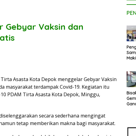
PE
r Gebyar Vaksin dan
atis
Peng
Sam
Maki
Dose
Kom
UPE
Tirta Asasta Kota Depok menggelar Gebyar Vaksin
Kem
Netr
a masyarakat terdampak Covid-19. Kegiatan itu
Bisa
10 PDAM Tirta Asasta Kota Depok, Minggu,
Gem
Gan
sepe
Vene
 diselenggarakan secara sederhana mengingat
Terj
, namun tetap memberikan makna bagi masyarakat.
Indo
Pak