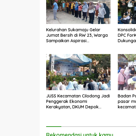
Kelurahan Sukamaju Gelar
Konsolid
Jumat Bersih di RW 23, Warga
DPC For
Sampaikan Aspirasi
Dukungan
Penanganan Banjir
Dadang 
JUSS Kecamatan Cilodong Jadi
Badan Pa
Penggerak Ekonomi
pasar mu
Kerakyatan, DKUM Depok
kecamat
Dorong UMKM Naik Kelas
Rekomendasi untuk kamu