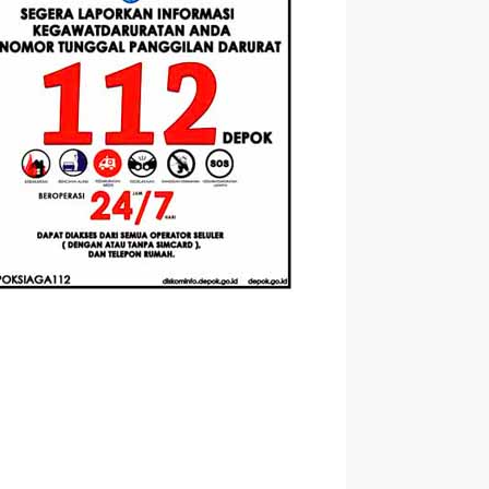
Berbasis
Santri Baru
elasan
Augmented
Tahun Ajaran
ahnya
Reality
2026-2027