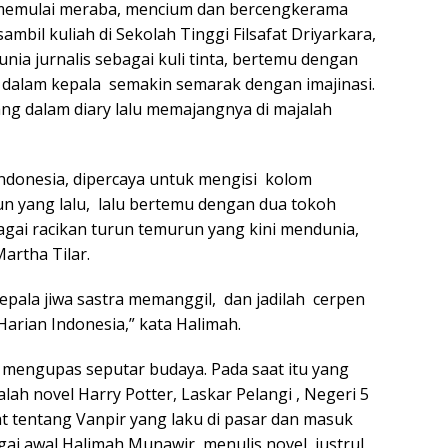
r memulai meraba, mencium dan bercengkerama
ambil kuliah di Sekolah Tinggi Filsafat Driyarkara,
unia jurnalis sebagai kuli tinta, bertemu dengan
dalam kepala semakin semarak dengan imajinasi.
ang dalam diary lalu memajangnya di majalah
ndonesia, dipercaya untuk mengisi kolom
 yang lalu, lalu bertemu dengan dua tokoh
ai racikan turun temurun yang kini mendunia,
artha Tilar.
epala jiwa sastra memanggil, dan jadilah cerpen
Harian Indonesia,” kata Halimah.
g mengupas seputar budaya. Pada saat itu yang
ah novel Harry Potter, Laskar Pelangi , Negeri 5
 tentang Vanpir yang laku di pasar dan masuk
gai awal Halimah Munawir menulis novel, justrul