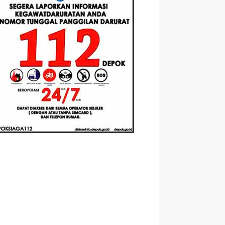
Berbasis
Santri Baru
elasan
Augmented
Tahun Ajaran
ahnya
Reality
2026-2027