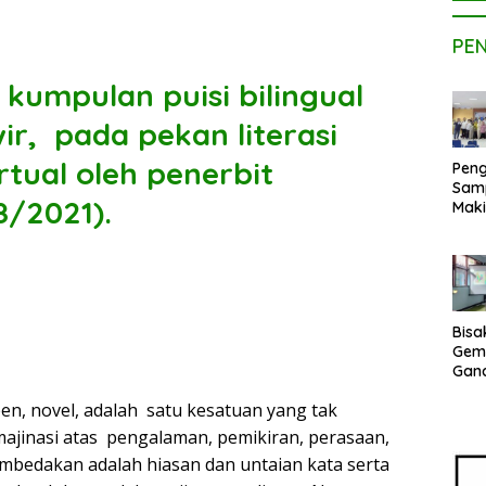
PE
kumpulan puisi bilingual
r, pada pekan literasi
rtual oleh penerbit
Peng
Sam
8/2021).
Maki
Dose
Kom
UPE
Kem
Netr
Bisa
Gem
Gan
sepe
en, novel, adalah satu kesatuan yang tak
Vene
Terj
imajinasi atas pengalaman, pemikiran, perasaan,
Indo
mbedakan adalah hiasan dan untaian kata serta
Pak