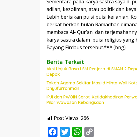
Sementara pada karya sastra saya di pui
adilan, kezoliman, atau politik dan key
Lebih berisikan puisi puisi keilahian. 
berkat berkah bulan Ramadhan dimana
membaca Al- Qur’an dan terjemahannya.
karya sastra dalam puisi religius yan
Bayang Firdaus tersebut.*** (bng)
Berita Terkait
Aksi Unjuk Rasa LSM Penjara di SMAN 2 Depo
Depok
Tokoh Agama Sekitar Masjid Minta Wali Kot
Dhyufurrahman
IPJI dan PWOIN Soroti Ketidakhadiran Perw
Pilar Wawasan Kebangsaan
Post Views:
266
F
T
W
C