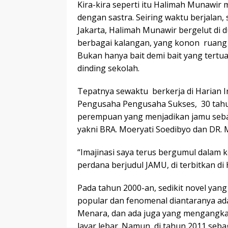
Kira-kira seperti itu Halimah Munawi
dengan sastra. Seiring waktu berjalan, s
Jakarta, Halimah Munawir bergelut di d
berbagai kalangan, yang konon ruang 
Bukan hanya bait demi bait yang tertu
dinding sekolah.
Tepatnya sewaktu berkerja di Harian I
Pengusaha Pengusaha Sukses, 30 tahun
perempuan yang menjadikan jamu sebag
yakni BRA. Moeryati Soedibyo dan DR. M
“Imajinasi saya terus bergumul dalam k
perdana berjudul JAMU, di terbitkan di 
Pada tahun 2000-an, sedikit novel yan
popular dan fenomenal diantaranya adal
Menara, dan ada juga yang mengangkat
layar lebar. Namun di tahun 2011 seba