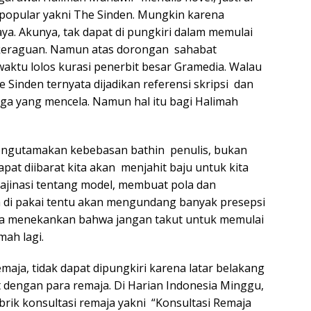
 popular yakni The Sinden. Mungkin karena
ya. Akunya, tak dapat di pungkiri dalam memulai
i keraguan. Namun atas dorongan sahabat
 waktu lolos kurasi penerbit besar Gramedia. Walau
Sinden ternyata dijadikan referensi skripsi dan
juga yang mencela. Namun hal itu bagi Halimah
mengutamakan kebebasan bathin penulis, bukan
pat diibarat kita akan menjahit baju untuk kita
majinasi tentang model, membuat pola dan
a di pakai tentu akan mengundang banyak presepsi
saya menekankan bahwa jangan takut untuk memulai
mah lagi.
aja, tidak dapat dipungkiri karena latar belakang
at dengan para remaja. Di Harian Indonesia Minggu,
ik konsultasi remaja yakni “Konsultasi Remaja