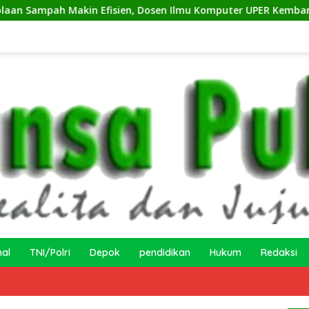
Makin Efisien, Dosen Ilmu Komputer UPER Kembangkan Netrash
nal
TNI/Polri
Depok
pendidikan
Hukum
Redaksi