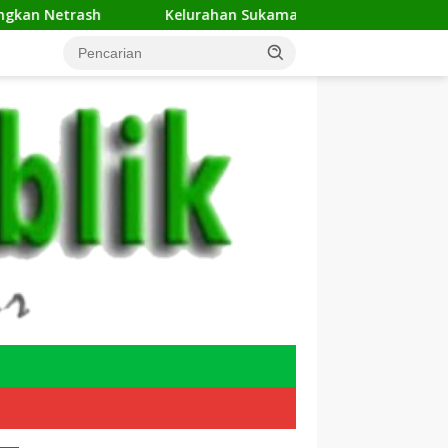
Kelurahan Sukamaju Gelar Jumat Bersih di RW 23, War