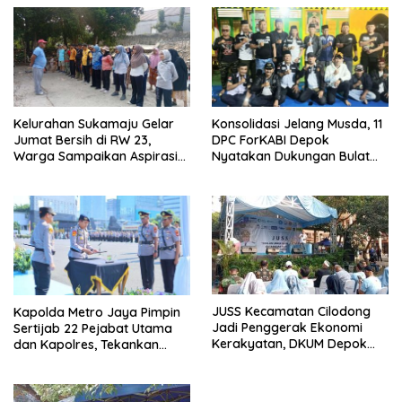
Kelurahan Sukamaju Gelar
Konsolidasi Jelang Musda, 11
Jumat Bersih di RW 23,
DPC ForKABI Depok
Warga Sampaikan Aspirasi
Nyatakan Dukungan Bulat
Penanganan Banjir
untuk Edi Dadang Chandra
JUSS Kecamatan Cilodong
Kapolda Metro Jaya Pimpin
Jadi Penggerak Ekonomi
Sertijab 22 Pejabat Utama
Kerakyatan, DKUM Depok
dan Kapolres, Tekankan
Dorong UMKM Naik Kelas
Pelayanan Profesional dan
Humanis.