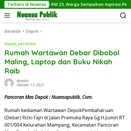
Langsung
r Jumat Bersih di RW 23, Warga Sampaikan Aspirasi Penanganan
Terbaru di Nuansa
ke
konten
Beranda
Depok
Depok
,
peristiwa
Rumah Wartawan Debar Dibobol
Maling, Laptop dan Buku Nikah
Raib
Redaksi
Oktober 13, 2021
Pancoran Mas Depok : Nuansapublik. Com.
Rumah kediaman Wartawan DepokPembaharuan
(Debar) Rizki Fajri di Jalan Pramuka Raya Gg.H.Jumin RT
001/004 Kelurahan Mampang, Kecamatan Pancoran