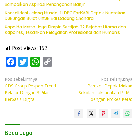
Sampaikan Aspirasi Penanganan Banjir
Konsolidasi Jelang Musda, 11 DPC ForKABI Depok Nyatakan
Dukungan Bulat untuk Edi Dadang Chandra
Kapolda Metro Jaya Pimpin Sertijab 22 Pejabat Utama dan
Kapolres, Tekankan Pelayanan Profesional dan Humanis.
Post Views:
152
F
T
W
C
ac
w
h
o
e
itt
at
p
Navigasi
Pos sebelumnya
Pos selanjutnya
GDS Group Respon Trend
Pemkot Depok Izinkan
pos
b
er
s
y
Belajar Dengan 3 Pilar
Sekolah Laksanakan PTMT
o
A
Li
Berbasis Digital
dengan Prokes Ketat
o
p
n
k
p
k
Baca Juga