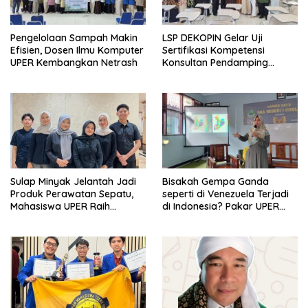
Pengelolaan Sampah Makin
LSP DEKOPIN Gelar Uji
Efisien, Dosen Ilmu Komputer
Sertifikasi Kompetensi
UPER Kembangkan Netrash
Konsultan Pendamping
Koperasi Bersertifikat BNSP
di Kampus STIE MBI Depok.
Sulap Minyak Jelantah Jadi
Bisakah Gempa Ganda
Produk Perawatan Sepatu,
seperti di Venezuela Terjadi
Mahasiswa UPER Raih
di Indonesia? Pakar UPER
Pendanaan P2MW 2026
Beri Penjelasan Ilmiahnya