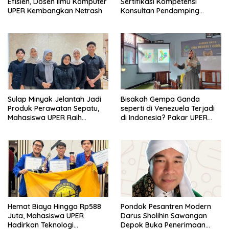
Efisien, Dosen Ilmu Komputer
Sertifikasi Kompetensi
UPER Kembangkan Netrash
Konsultan Pendamping
Koperasi Bersertifikat BNSP
di Kampus STIE MBI Depok.
Sulap Minyak Jelantah Jadi
Bisakah Gempa Ganda
Produk Perawatan Sepatu,
seperti di Venezuela Terjadi
Mahasiswa UPER Raih
di Indonesia? Pakar UPER
Pendanaan P2MW 2026
Beri Penjelasan Ilmiahnya
Hemat Biaya Hingga Rp588
Pondok Pesantren Modern
Juta, Mahasiswa UPER
Darus Sholihin Sawangan
Hadirkan Teknologi
Depok Buka Penerimaan