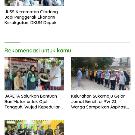
JUSS Kecamatan Cilodong
Jadi Penggerak Ekonomi
Kerakyatan, DKUM Depok
Dorong UMKM Naik Kelas
Rekomendasi untuk kamu
JARETA Salurkan Bantuan
Kelurahan Sukamaju Gelar
Ban Motor untuk Ojol
Jumat Bersih di RW 23,
Tangguh, Wujud Kepedulian
Warga Sampaikan Aspirasi
terhadap Pekerja Informal
Penanganan Banjir