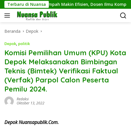
Langsung
engelolaan Sampah Makin Efisien, Dosen Ilmu Komputer UPER
Terbaru di Nuansa
ke
konten
Beranda
Depok
Depok
,
politik
Komisi Pemilihan Umum (KPU) Kota
Depok Melaksanakan Bimbingan
Teknis (Bimtek) Verifikasi Faktual
(Verfak) Parpol Calon Peserta
Pemilu 2024.
Redaksi
Oktober 13, 2022
Depok Nuansapublik.Com.