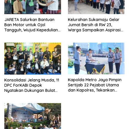
JARETA Salurkan Bantuan
Kelurahan Sukamaju Gelar
Ban Motor untuk Ojol
Jumat Bersih di RW 23,
Tangguh, Wujud Kepedulian
Warga Sampaikan Aspirasi
terhadap Pekerja Informal
Penanganan Banjir
Kapolda Metro Jaya Pimpin
Konsolidasi Jelang Musda, 11
Sertijab 22 Pejabat Utama
DPC ForKABI Depok
dan Kapolres, Tekankan
Nyatakan Dukungan Bulat
Pelayanan Profesional dan
untuk Edi Dadang Chandra
Humanis.