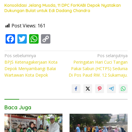
Konsolidasi Jelang Musda, 11 DPC ForKABI Depok Nyatakan
Dukungan Bulat untuk Edi Dadang Chandra
Post Views:
161
F
T
W
C
ac
w
h
o
e
itt
at
p
Navigasi
Pos sebelumnya
Pos selanjutnya
BPJS Ketenagakerjaan Kota
Peringatan Hari Cuci Tangan
pos
b
er
s
y
Depok Menyambangi Balai
Pakai Sabun (HCTPS) Sedunia
o
A
Li
Wartawan Kota Depok
Di Pos Paud RW. 12 Sukamaju.
o
p
n
k
p
k
Baca Juga