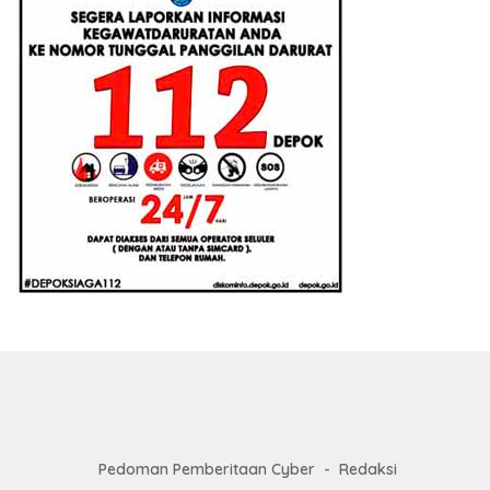
Pedoman Pemberitaan Cyber
Redaksi