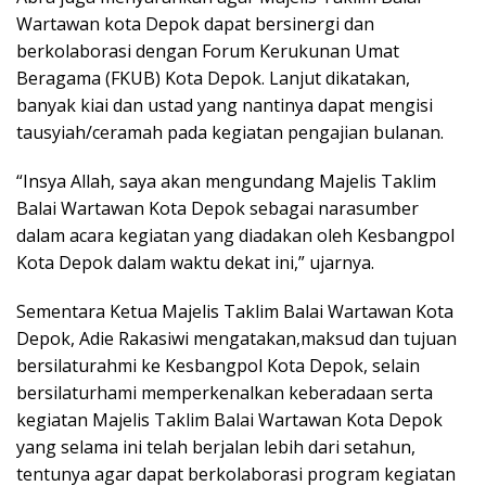
Wartawan kota Depok dapat bersinergi dan
berkolaborasi dengan Forum Kerukunan Umat
Beragama (FKUB) Kota Depok. Lanjut dikatakan,
banyak kiai dan ustad yang nantinya dapat mengisi
tausyiah/ceramah pada kegiatan pengajian bulanan.
“Insya Allah, saya akan mengundang Majelis Taklim
Balai Wartawan Kota Depok sebagai narasumber
dalam acara kegiatan yang diadakan oleh Kesbangpol
Kota Depok dalam waktu dekat ini,” ujarnya.
Sementara Ketua Majelis Taklim Balai Wartawan Kota
Depok, Adie Rakasiwi mengatakan,maksud dan tujuan
bersilaturahmi ke Kesbangpol Kota Depok, selain
bersilaturhami memperkenalkan keberadaan serta
kegiatan Majelis Taklim Balai Wartawan Kota Depok
yang selama ini telah berjalan lebih dari setahun,
tentunya agar dapat berkolaborasi program kegiatan