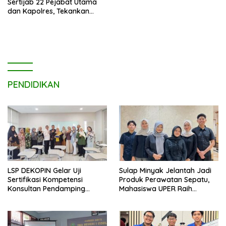
Sertijab 22 Pejabat Utama
dan Kapolres, Tekankan
Pelayanan Profesional dan
Humanis.
PENDIDIKAN
LSP DEKOPIN Gelar Uji
Sulap Minyak Jelantah Jadi
Sertifikasi Kompetensi
Produk Perawatan Sepatu,
Konsultan Pendamping
Mahasiswa UPER Raih
Koperasi Bersertifikat BNSP
Pendanaan P2MW 2026
di Kampus STIE MBI Depok.