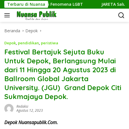
Langsung
bih Tegas Sikapi Fenomena LGBT
Terbaru di Nuansa
JARETA Salurkan Bantu
ke
konten
Beranda
Depok
Depok
,
pendidikan
,
peristiwa
Festival Bertajuk Sejuta Buku
Untuk Depok, Berlangsung Mulai
dari 11 Hingga 20 Agustus 2023 di
Ballroom Global Jakarta
University. (JGU) Grand Depok Citi
Sukmajaya Depok.
Redaksi
Agustus 12, 2023
Depok Nuansapublik.Com.