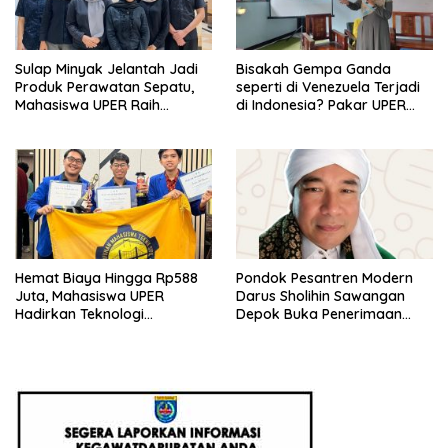
Sulap Minyak Jelantah Jadi
Bisakah Gempa Ganda
Produk Perawatan Sepatu,
seperti di Venezuela Terjadi
Mahasiswa UPER Raih
di Indonesia? Pakar UPER
Pendanaan P2MW 2026
Beri Penjelasan Ilmiahnya
Hemat Biaya Hingga Rp588
Pondok Pesantren Modern
Juta, Mahasiswa UPER
Darus Sholihin Sawangan
Hadirkan Teknologi
Depok Buka Penerimaan
Konstruksi Berbasis
Santri Baru Tahun Ajaran
Augmented Reality
2026-2027