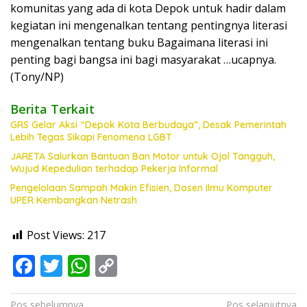
komunitas yang ada di kota Depok untuk hadir dalam
kegiatan ini mengenalkan tentang pentingnya literasi
mengenalkan tentang buku Bagaimana literasi ini
penting bagi bangsa ini bagi masyarakat …ucapnya.
(Tony/NP)
Berita Terkait
GRS Gelar Aksi “Depok Kota Berbudaya”, Desak Pemerintah
Lebih Tegas Sikapi Fenomena LGBT
JARETA Salurkan Bantuan Ban Motor untuk Ojol Tangguh,
Wujud Kepedulian terhadap Pekerja Informal
Pengelolaan Sampah Makin Efisien, Dosen Ilmu Komputer
UPER Kembangkan Netrash
Post Views:
217
F
T
W
C
ac
w
h
o
Navigasi
Pos sebelumnya
Pos selanjutnya