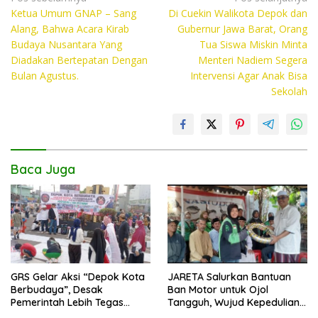
e
itt
at
p
Ketua Umum GNAP – Sang
Di Cuekin Walikota Depok dan
pos
b
er
s
y
Alang, Bahwa Acara Kirab
Gubernur Jawa Barat, Orang
o
A
Li
Budaya Nusantara Yang
Tua Siswa Miskin Minta
Diadakan Bertepatan Dengan
Menteri Nadiem Segera
o
p
n
Bulan Agustus.
Intervensi Agar Anak Bisa
k
p
k
Sekolah
Baca Juga
GRS Gelar Aksi “Depok Kota
JARETA Salurkan Bantuan
Berbudaya”, Desak
Ban Motor untuk Ojol
Pemerintah Lebih Tegas
Tangguh, Wujud Kepedulian
Sikapi Fenomena LGBT
terhadap Pekerja Informal