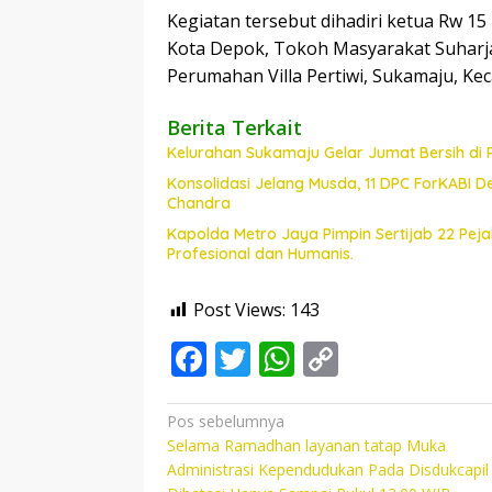
Kegiatan tersebut dihadiri ketua Rw 1
Kota Depok, Tokoh Masyarakat Suharja
Perumahan Villa Pertiwi, Sukamaju, Ke
Berita Terkait
Kelurahan Sukamaju Gelar Jumat Bersih di
Konsolidasi Jelang Musda, 11 DPC ForKABI 
Chandra
Kapolda Metro Jaya Pimpin Sertijab 22 Pe
Profesional dan Humanis.
Post Views:
143
F
T
W
C
ac
w
h
o
e
itt
at
p
Navigasi
Pos sebelumnya
Selama Ramadhan layanan tatap Muka
pos
b
er
s
y
Administrasi Kependudukan Pada Disdukcapil