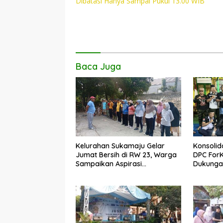
o
A
Li
Dibatasi Hanya Sampai Pukul 13.00 WIB
o
p
n
k
p
k
Baca Juga
Kelurahan Sukamaju Gelar
Konsolid
Jumat Bersih di RW 23, Warga
DPC For
Sampaikan Aspirasi
Dukungan
Penanganan Banjir
Dadang 