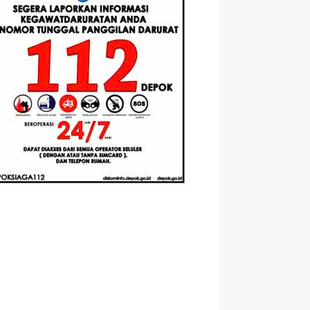
asis
Santri Baru
Universitas
mented
Tahun Ajaran
Pertamina
ity
2026-2027