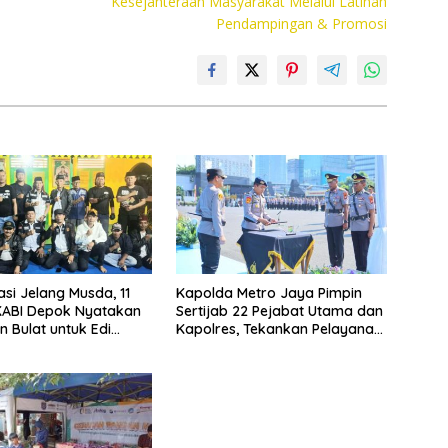
Kesejahteraan Masyarakat Melalui Latihan
Pendampingan & Promosi
asi Jelang Musda, 11
Kapolda Metro Jaya Pimpin
KABI Depok Nyatakan
Sertijab 22 Pejabat Utama dan
 Bulat untuk Edi
Kapolres, Tekankan Pelayanan
Chandra
Profesional dan Humanis.