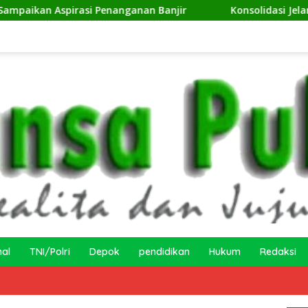
asi Penanganan Banjir
Konsolidasi Jelang Musda, 11 D
nal
TNI/Polri
Depok
pendidikan
Hukum
Redaksi