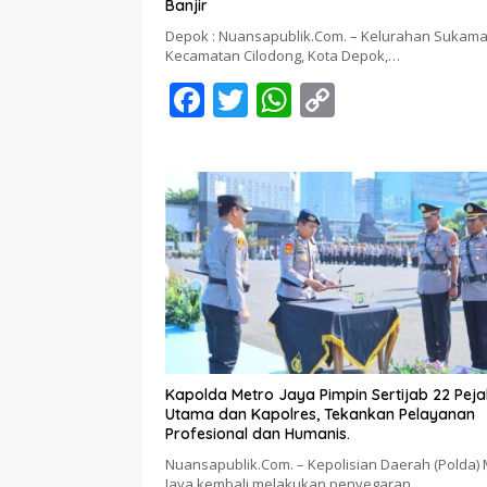
Banjir
Depok : Nuansapublik.Com. – Kelurahan Sukama
Kecamatan Cilodong, Kota Depok,…
F
T
W
C
ac
w
h
o
e
itt
at
p
b
er
s
y
o
A
Li
o
p
n
k
p
k
Kapolda Metro Jaya Pimpin Sertijab 22 Pej
Utama dan Kapolres, Tekankan Pelayanan
Profesional dan Humanis.
Nuansapublik.Com. – Kepolisian Daerah (Polda) 
Jaya kembali melakukan penyegaran…