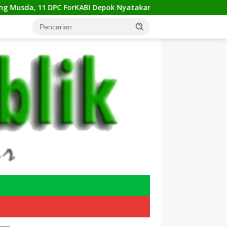
PC ForKABI Depok Nyatakan Dukungan Bulat untuk Edi Dadang 