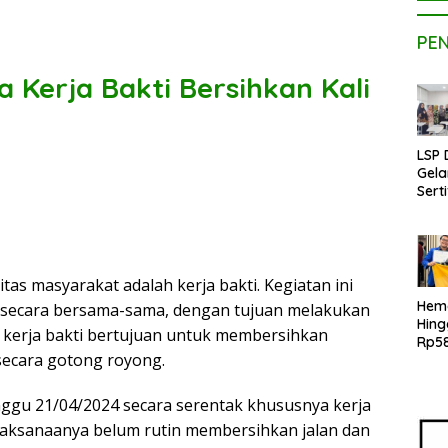
PE
 Kerja Bakti Bersihkan Kali
LSP
Gela
Serti
Kom
Kons
Pen
Kope
Bers
tas masyarakat adalah kerja bakti. Kegiatan ini
BNSP
Hem
r secara bersama-sama, dengan tujuan melakukan
Kam
Hin
h kerja bakti bertujuan untuk membersihkan
MBI 
Rp58
secara gotong royong.
Mah
UPE
Hadi
ggu 21/04/2024 secara serentak khususnya kerja
Tekn
laksanaanya belum rutin membersihkan jalan dan
Kons