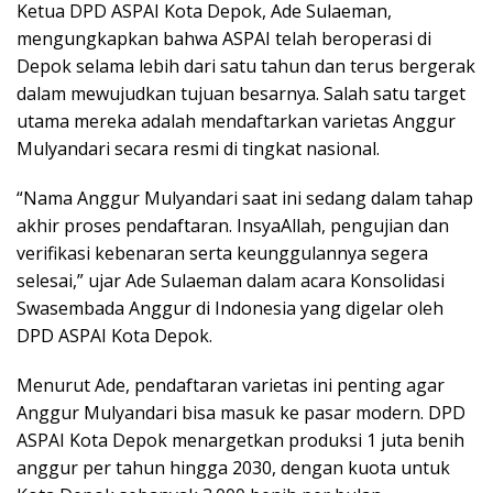
Ketua DPD ASPAI Kota Depok, Ade Sulaeman,
mengungkapkan bahwa ASPAI telah beroperasi di
Depok selama lebih dari satu tahun dan terus bergerak
dalam mewujudkan tujuan besarnya. Salah satu target
utama mereka adalah mendaftarkan varietas Anggur
Mulyandari secara resmi di tingkat nasional.
“Nama Anggur Mulyandari saat ini sedang dalam tahap
akhir proses pendaftaran. InsyaAllah, pengujian dan
verifikasi kebenaran serta keunggulannya segera
selesai,” ujar Ade Sulaeman dalam acara Konsolidasi
Swasembada Anggur di Indonesia yang digelar oleh
DPD ASPAI Kota Depok.
Menurut Ade, pendaftaran varietas ini penting agar
Anggur Mulyandari bisa masuk ke pasar modern. DPD
ASPAI Kota Depok menargetkan produksi 1 juta benih
anggur per tahun hingga 2030, dengan kuota untuk