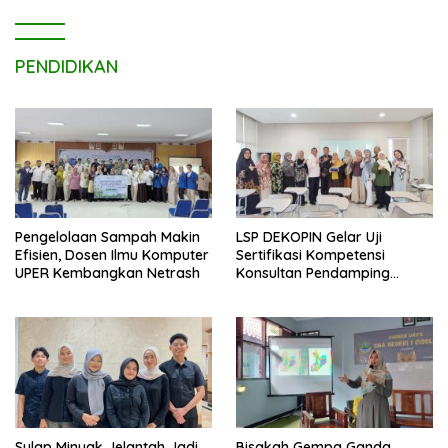
PENDIDIKAN
Pengelolaan Sampah Makin
LSP DEKOPIN Gelar Uji
Efisien, Dosen Ilmu Komputer
Sertifikasi Kompetensi
UPER Kembangkan Netrash
Konsultan Pendamping
Koperasi Bersertifikat BNSP
di Kampus STIE MBI Depok.
Sulap Minyak Jelantah Jadi
Bisakah Gempa Ganda