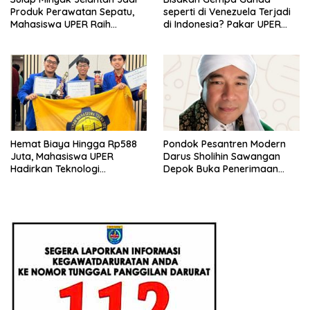
Produk Perawatan Sepatu,
seperti di Venezuela Terjadi
Mahasiswa UPER Raih
di Indonesia? Pakar UPER
Pendanaan P2MW 2026
Beri Penjelasan Ilmiahnya
Hemat Biaya Hingga Rp588
Pondok Pesantren Modern
Juta, Mahasiswa UPER
Darus Sholihin Sawangan
Hadirkan Teknologi
Depok Buka Penerimaan
Konstruksi Berbasis
Santri Baru Tahun Ajaran
Augmented Reality
2026-2027