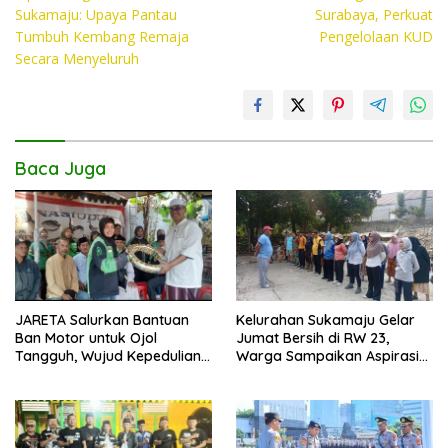
o
A
Li
Sukamaju: Upaya Pantau
Surabaya, Perkuat
Tumbuh Kembang Remaja
Pengelolaan KUD
o
p
n
Secara Menyeluruh
k
p
k
Baca Juga
JARETA Salurkan Bantuan
Kelurahan Sukamaju Gelar
Ban Motor untuk Ojol
Jumat Bersih di RW 23,
Tangguh, Wujud Kepedulian
Warga Sampaikan Aspirasi
terhadap Pekerja Informal
Penanganan Banjir