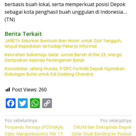
berbasis buah lokal, serta memperkuat posisi Depok
sebagai kota penghasil buah unggulan di Indonesia….
(TN)
Berita Terkait
JARETA Salurkan Bantuan Ban Motor untuk Ojol Tangguh,
Wujud Kepedulian terhadap Pekerja Informal
Kelurahan Sukamaju Gelar Jumat Bersih di RW 23, Warga
Sampaikan Aspirasi Penanganan Banjir
Konsolidasi Jelang Musda, 11 DPC ForKABI Depok Nyatakan
Dukungan Bulat untuk Edi Dadang Chandra
Post Views:
260
F
T
W
C
ac
w
h
o
e
itt
at
p
Navigasi
Pos sebelumnya
Pos selanjutnya
Posyandu Remaja (POSMAJA)
DKUM dan Dekopinda Depok
pos
b
er
s
y
Cipto Mangunkusomo RW 17.
Gelar Studi Banding ke Puskud