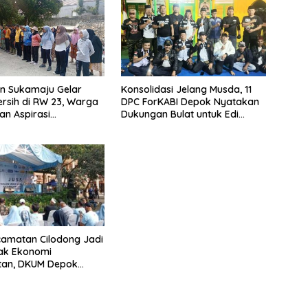
n Sukamaju Gelar
Konsolidasi Jelang Musda, 11
rsih di RW 23, Warga
DPC ForKABI Depok Nyatakan
n Aspirasi
Dukungan Bulat untuk Edi
an Banjir
Dadang Chandra
amatan Cilodong Jadi
ak Ekonomi
tan, DKUM Depok
UMKM Naik Kelas