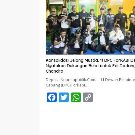
b
er
s
y
o
A
Li
o
p
n
k
p
k
Konsolidasi Jelang Musda, 11 DPC ForKABI 
Nyatakan Dukungan Bulat untuk Edi Dadan
Chandra
Depok : Nuansapublik.Com. – 11 Dewan Pimpina
Cabang (DPC) Forkabi…
F
T
W
C
ac
w
h
o
e
itt
at
p
b
er
s
y