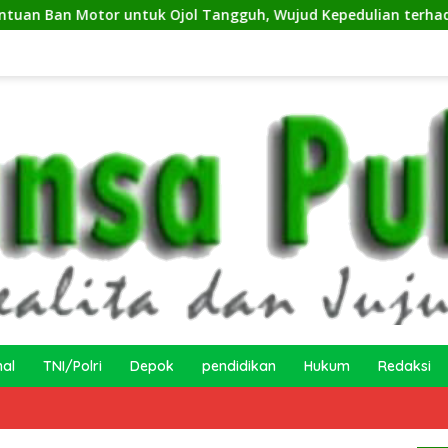
uk Ojol Tangguh, Wujud Kepedulian terhadap Pekerja Informal
nal
TNI/Polri
Depok
pendidikan
Hukum
Redaksi