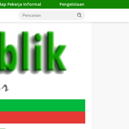
Pengelolaan Sampah Makin Efisien, Dosen Ilmu Komp