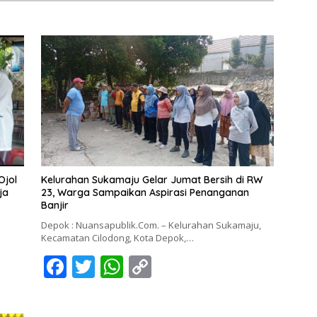
Ojol
Kelurahan Sukamaju Gelar Jumat Bersih di RW
ja
23, Warga Sampaikan Aspirasi Penanganan
Banjir
Depok : Nuansapublik.Com. – Kelurahan Sukamaju,
Kecamatan Cilodong, Kota Depok,…
F
T
W
C
ac
w
h
o
e
itt
at
p