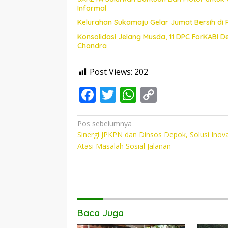
Informal
Kelurahan Sukamaju Gelar Jumat Bersih di
Konsolidasi Jelang Musda, 11 DPC ForKABI 
Chandra
Post Views:
202
F
T
W
C
ac
w
h
o
e
itt
at
p
Navigasi
Pos sebelumnya
Sinergi JPKPN dan Dinsos Depok, Solusi Inova
pos
b
er
s
y
Atasi Masalah Sosial Jalanan
o
A
Li
o
p
n
k
p
k
Baca Juga