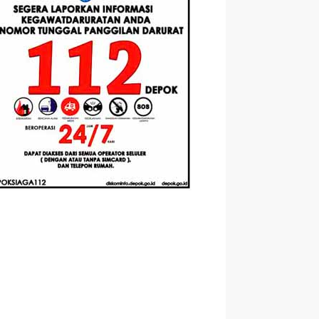
Berbasis
Santri Baru
elasan
Augmented
Tahun Ajaran
ahnya
Reality
2026-2027