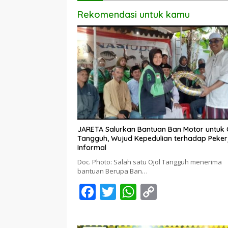
Rekomendasi untuk kamu
JARETA Salurkan Bantuan Ban Motor untuk 
Tangguh, Wujud Kepedulian terhadap Peker
Informal
Doc. Photo: Salah satu Ojol Tangguh menerima
bantuan Berupa Ban…
F
T
W
C
ac
w
h
o
e
itt
at
p