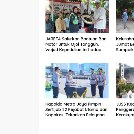
JARETA Salurkan Bantuan Ban
Keluraha
Motor untuk Ojol Tangguh,
Jumat Be
Wujud Kepedulian terhadap
Sampaika
Pekerja Informal
Penangan
Kapolda Metro Jaya Pimpin
JUSS Kec
Sertijab 22 Pejabat Utama dan
Pengger
Kapolres, Tekankan Pelayanan
Kerakya
Profesional dan Humanis.
Dorong 