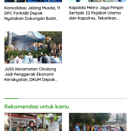
Kapolda Metro Jaya Pimpin
Konsolidasi Jelang Musda, 11
Sertijab 22 Pejabat Utama
DPC ForKABI Depok
dan Kapolres, Tekankan
Nyatakan Dukungan Bulat
Pelayanan Profesional dan
untuk Edi Dadang Chandra
Humanis.
JUSS Kecamatan Cilodong
Jadi Penggerak Ekonomi
Kerakyatan, DKUM Depok
Dorong UMKM Naik Kelas
Rekomendasi untuk kamu