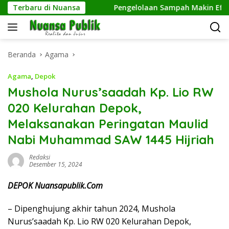
Langsung
kerja Informal
Terbaru di Nuansa
Pengelolaan Sampah Makin Efisien, D
ke
konten
Beranda
Agama
Agama
,
Depok
Mushola Nurus’saadah Kp. Lio RW
020 Kelurahan Depok,
Melaksanakan Peringatan Maulid
Nabi Muhammad SAW 1445 Hijriah
Redaksi
Desember 15, 2024
DEPOK Nuansapublik.Com
– Dipenghujung akhir tahun 2024, Mushola
Nurus’saadah Kp. Lio RW 020 Kelurahan Depok,