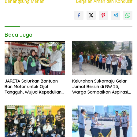
Berlangsung Meriah
Berjalan Aman dan Kondusif
k
p
k
Baca Juga
JARETA Salurkan Bantuan
Kelurahan Sukamaju Gelar
Ban Motor untuk Ojol
Jumat Bersih di RW 23,
Tangguh, Wujud Kepedulian
Warga Sampaikan Aspirasi
terhadap Pekerja Informal
Penanganan Banjir