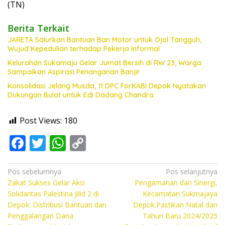
(TN)
Berita Terkait
JARETA Salurkan Bantuan Ban Motor untuk Ojol Tangguh,
Wujud Kepedulian terhadap Pekerja Informal
Kelurahan Sukamaju Gelar Jumat Bersih di RW 23, Warga
Sampaikan Aspirasi Penanganan Banjir
Konsolidasi Jelang Musda, 11 DPC ForKABI Depok Nyatakan
Dukungan Bulat untuk Edi Dadang Chandra
Post Views:
180
F
T
W
C
ac
w
h
o
e
itt
at
p
Navigasi
Pos sebelumnya
Pos selanjutnya
Zakat Sukses Gelar Aksi
Pengamanan dan Sinergi,
pos
b
er
s
y
Solidaritas Palestina Jilid 2 di
Kecamatan Sukmajaya
o
A
Li
Depok: Distribusi Bantuan dan
Depok.Pastikan Natal dan
Penggalangan Dana
Tahun Baru 2024/2025
o
p
n