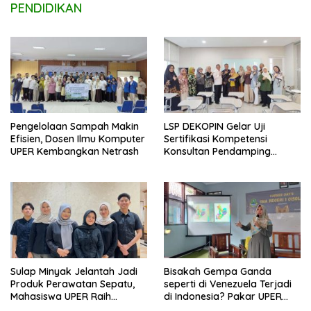
PENDIDIKAN
Pengelolaan Sampah Makin
LSP DEKOPIN Gelar Uji
Efisien, Dosen Ilmu Komputer
Sertifikasi Kompetensi
UPER Kembangkan Netrash
Konsultan Pendamping
Koperasi Bersertifikat BNSP
di Kampus STIE MBI Depok.
Sulap Minyak Jelantah Jadi
Bisakah Gempa Ganda
Produk Perawatan Sepatu,
seperti di Venezuela Terjadi
Mahasiswa UPER Raih
di Indonesia? Pakar UPER
Pendanaan P2MW 2026
Beri Penjelasan Ilmiahnya