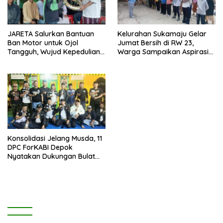
JARETA Salurkan Bantuan
Kelurahan Sukamaju Gelar
Ban Motor untuk Ojol
Jumat Bersih di RW 23,
Tangguh, Wujud Kepedulian
Warga Sampaikan Aspirasi
terhadap Pekerja Informal
Penanganan Banjir
Konsolidasi Jelang Musda, 11
DPC ForKABI Depok
Nyatakan Dukungan Bulat
untuk Edi Dadang Chandra