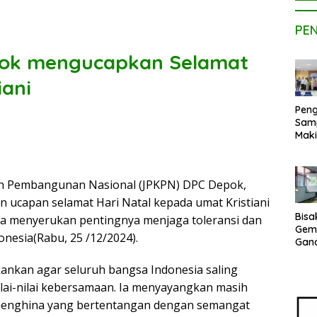
PE
pok mengucapkan Selamat
iani
Peng
Sam
Maki
Dose
Kom
UPE
an Pembangunan Nasional (JPKPN) DPC Depok,
Kem
Netr
 ucapan selamat Hari Natal kepada umat Kristiani
Bisa
a menyerukan pentingnya menjaga toleransi dan
Gem
nesia(Rabu, 25 /12/2024).
Gan
sepe
Vene
nkan agar seluruh bangsa Indonesia saling
Terj
lai-nilai kebersamaan. Ia menyayangkan masih
Indo
 menghina yang bertentangan dengan semangat
Pak