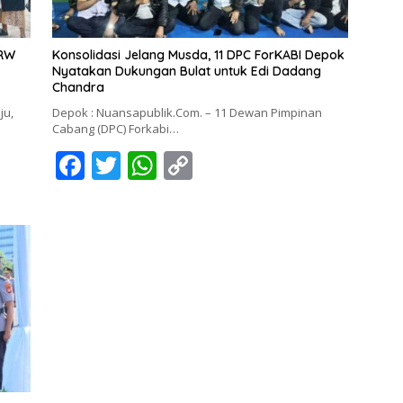
 RW
Konsolidasi Jelang Musda, 11 DPC ForKABI Depok
Nyatakan Dukungan Bulat untuk Edi Dadang
Chandra
ju,
Depok : Nuansapublik.Com. – 11 Dewan Pimpinan
Cabang (DPC) Forkabi…
F
T
W
C
ac
w
h
o
e
itt
at
p
b
er
s
y
o
A
Li
o
p
n
k
p
k