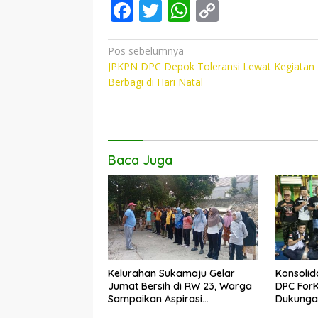
F
T
W
C
ac
w
h
o
e
itt
at
p
Navigasi
Pos sebelumnya
JPKPN DPC Depok Toleransi Lewat Kegiatan
pos
b
er
s
y
Berbagi di Hari Natal
o
A
Li
o
p
n
k
p
k
Baca Juga
Kelurahan Sukamaju Gelar
Konsolid
Jumat Bersih di RW 23, Warga
DPC For
Sampaikan Aspirasi
Dukungan
Penanganan Banjir
Dadang 