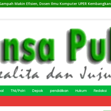
fisien, Dosen Ilmu Komputer UPER Kembangkan Netrash
nal
TNI/Polri
Depok
pendidikan
Hukum
Redaksi