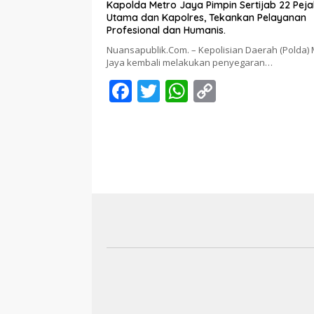
Kapolda Metro Jaya Pimpin Sertijab 22 Pej
Utama dan Kapolres, Tekankan Pelayanan
Profesional dan Humanis.
Nuansapublik.Com. – Kepolisian Daerah (Polda) 
Jaya kembali melakukan penyegaran…
F
T
W
C
ac
w
h
o
e
itt
at
p
b
er
s
y
o
A
Li
o
p
n
k
p
k