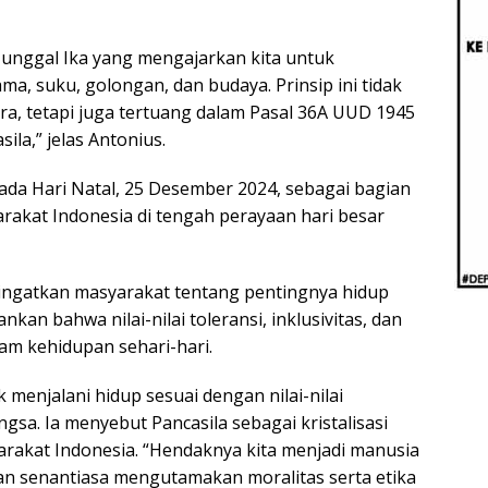
Beri
Penj
Ilmi
Tunggal Ika yang mengajarkan kita untuk
, suku, golongan, dan budaya. Prinsip ini tidak
a, tetapi juga tertuang dalam Pasal 36A UUD 1945
ila,” jelas Antonius.
ada Hari Natal, 25 Desember 2024, sebagai bagian
yarakat Indonesia di tengah perayaan hari besar
ingatkan masyarakat tentang pentingnya hidup
an bahwa nilai-nilai toleransi, inklusivitas, dan
m kehidupan sehari-hari.
enjalani hidup sesuai dengan nilai-nilai
sa. Ia menyebut Pancasila sebagai kristalisasi
yarakat Indonesia. “Hendaknya kita menjadi manusia
an senantiasa mengutamakan moralitas serta etika