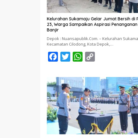
Kelurahan Sukamaju Gelar Jumat Bersih di
23, Warga Sampaikan Aspirasi Penanganan
Banjir
Depok : Nuansapublik.Com. – Kelurahan Sukama
Kecamatan Cilodong, Kota Depok,…
F
T
W
C
ac
w
h
o
e
itt
at
p
b
er
s
y
o
A
Li
o
p
n
k
p
k