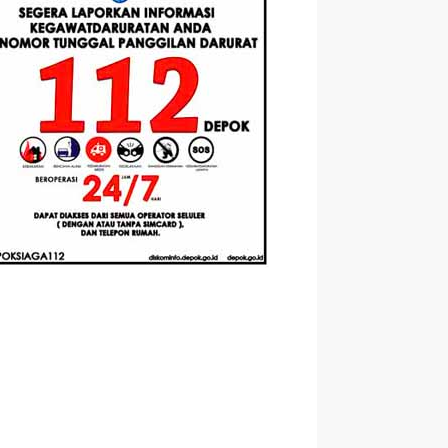
Berbasis
Santri Baru
elasan
Augmented
Tahun Ajaran
ahnya
Reality
2026-2027