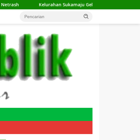
Kelurahan Sukamaju Gelar Jumat Bersih di RW 23, Warga Samp