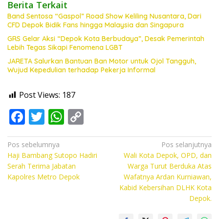
Berita Terkait
Band Sentosa “Gaspol” Road Show Keliling Nusantara, Dari
CFD Depok Bidik Fans hingga Malaysia dan Singapura
GRS Gelar Aksi “Depok Kota Berbudaya”, Desak Pemerintah
Lebih Tegas Sikapi Fenomena LGBT
JARETA Salurkan Bantuan Ban Motor untuk Ojol Tangguh,
Wujud Kepedulian terhadap Pekerja Informal
Post Views:
187
F
T
W
C
ac
w
h
o
e
itt
at
p
Navigasi
Pos sebelumnya
Pos selanjutnya
Haji Bambang Sutopo Hadiri
Wali Kota Depok, OPD, dan
pos
b
er
s
y
Serah Terima Jabatan
Warga Turut Berduka Atas
o
A
Li
Kapolres Metro Depok
Wafatnya Ardan Kurniawan,
Kabid Kebersihan DLHK Kota
o
p
n
Depok.
k
p
k