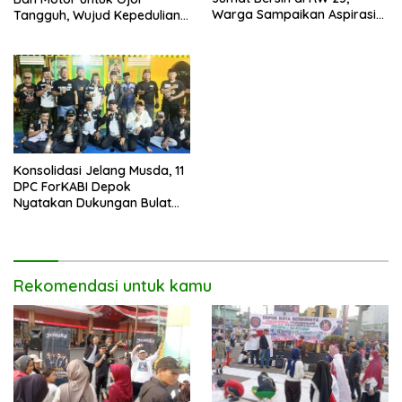
Warga Sampaikan Aspirasi
Tangguh, Wujud Kepedulian
Penanganan Banjir
terhadap Pekerja Informal
Konsolidasi Jelang Musda, 11
DPC ForKABI Depok
Nyatakan Dukungan Bulat
untuk Edi Dadang Chandra
Rekomendasi untuk kamu