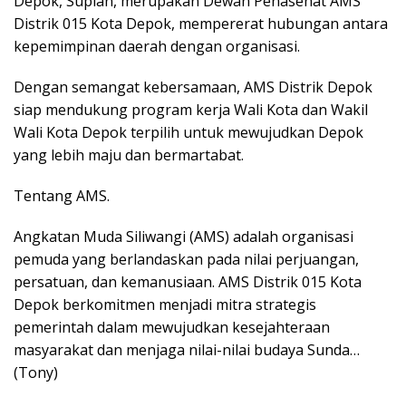
Depok, Supian, merupakan Dewan Penasehat AMS
Distrik 015 Kota Depok, mempererat hubungan antara
kepemimpinan daerah dengan organisasi.
Dengan semangat kebersamaan, AMS Distrik Depok
siap mendukung program kerja Wali Kota dan Wakil
Wali Kota Depok terpilih untuk mewujudkan Depok
yang lebih maju dan bermartabat.
Tentang AMS.
Angkatan Muda Siliwangi (AMS) adalah organisasi
pemuda yang berlandaskan pada nilai perjuangan,
persatuan, dan kemanusiaan. AMS Distrik 015 Kota
Depok berkomitmen menjadi mitra strategis
pemerintah dalam mewujudkan kesejahteraan
masyarakat dan menjaga nilai-nilai budaya Sunda…
(Tony)