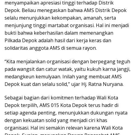
menyampaikan apresiasi tinggi terhadap Distrik
Depok. Beliau menegaskan bahwa AMS Distrik Depok
selalu menunjukkan kekompakan, amanah, serta
menjunjung tinggi martabat organisasi. Hal ini menjadi
bukti bahwa keberhasilan dalam memenangkan
Pilkada Depok adalah hasil dari kerja keras dan
solidaritas anggota AMS di semua rayon.
“Kita menjalankan organisasi dengan berpegang teguh
pada wangsit dan catur watak, yaitu kukuh karna jangji,
medangkeun kemulyaan. Inilah yang membuat AMS
Depok kuat dan selalu solid,” ujar Hj. Ratna Nuryana.
Sebagai bagian dari komitmen terhadap Wali Kota
Depok terpilih, AMS 015 Kota Depok terus hadir di
setiap agenda penting, menunjukkan dukungan nyata
dengan kekuatan solid yang menjadi ciri khas
organisasi. Hal ini semakin relevan karena Wali Kota