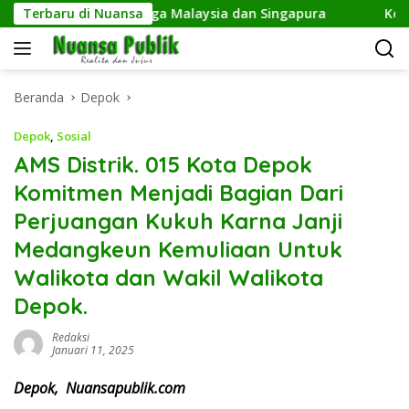
Langsung
 Bidik Fans hingga Malaysia dan Singapura
Terbaru di Nuansa
Kesbangpol 
ke
konten
Beranda
Depok
Depok
,
Sosial
AMS Distrik. 015 Kota Depok
Komitmen Menjadi Bagian Dari
Perjuangan Kukuh Karna Janji
Medangkeun Kemuliaan Untuk
Walikota dan Wakil Walikota
Depok.
Redaksi
Januari 11, 2025
Depok, Nuansapublik.com