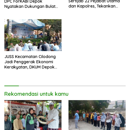
Sertijab 22 Pejabat Utama
DPC ForKABI Depok
dan Kapolres, Tekankan
Nyatakan Dukungan Bulat
Pelayanan Profesional dan
untuk Edi Dadang Chandra
Humanis.
JUSS Kecamatan Cilodong
Jadi Penggerak Ekonomi
Kerakyatan, DKUM Depok
Dorong UMKM Naik Kelas
Rekomendasi untuk kamu