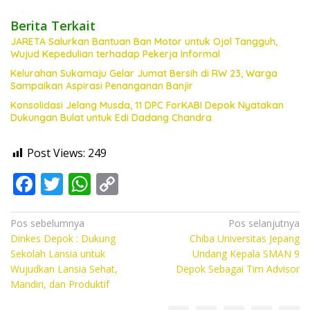
Berita Terkait
JARETA Salurkan Bantuan Ban Motor untuk Ojol Tangguh,
Wujud Kepedulian terhadap Pekerja Informal
Kelurahan Sukamaju Gelar Jumat Bersih di RW 23, Warga
Sampaikan Aspirasi Penanganan Banjir
Konsolidasi Jelang Musda, 11 DPC ForKABI Depok Nyatakan
Dukungan Bulat untuk Edi Dadang Chandra
Post Views:
249
F
T
W
C
ac
w
h
o
e
itt
at
p
Navigasi
Pos sebelumnya
Pos selanjutnya
Dinkes Depok : Dukung
Chiba Universitas Jepang
pos
b
er
s
y
Sekolah Lansia untuk
Undang Kepala SMAN 9
o
A
Li
Wujudkan Lansia Sehat,
Depok Sebagai Tim Advisor
Mandiri, dan Produktif
o
p
n