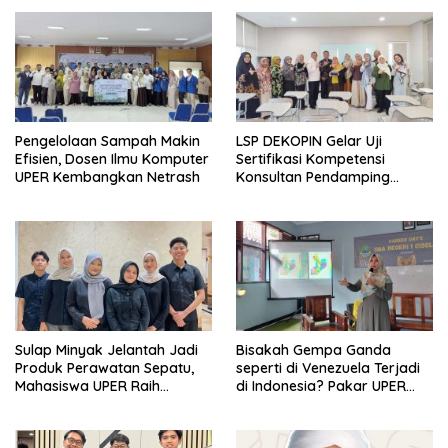
Pengelolaan Sampah Makin
LSP DEKOPIN Gelar Uji
Efisien, Dosen Ilmu Komputer
Sertifikasi Kompetensi
UPER Kembangkan Netrash
Konsultan Pendamping
Koperasi Bersertifikat BNSP
di Kampus STIE MBI Depok.
Sulap Minyak Jelantah Jadi
Bisakah Gempa Ganda
Produk Perawatan Sepatu,
seperti di Venezuela Terjadi
Mahasiswa UPER Raih
di Indonesia? Pakar UPER
Pendanaan P2MW 2026
Beri Penjelasan Ilmiahnya