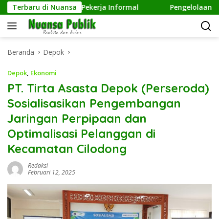
Langsung
terhadap Pekerja Informal
Terbaru di Nuansa
Pengelolaan Sampah Makin 
ke
konten
Beranda
Depok
Depok
,
Ekonomi
PT. Tirta Asasta Depok (Perseroda)
Sosialisasikan Pengembangan
Jaringan Perpipaan dan
Optimalisasi Pelanggan di
Kecamatan Cilodong
Redaksi
Februari 12, 2025