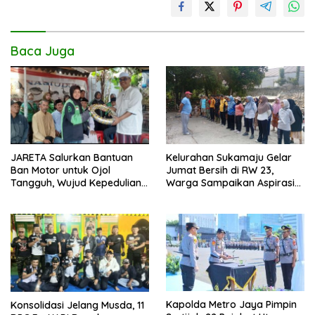
k
p
k
Baca Juga
JARETA Salurkan Bantuan
Kelurahan Sukamaju Gelar
Ban Motor untuk Ojol
Jumat Bersih di RW 23,
Tangguh, Wujud Kepedulian
Warga Sampaikan Aspirasi
terhadap Pekerja Informal
Penanganan Banjir
Kapolda Metro Jaya Pimpin
Konsolidasi Jelang Musda, 11