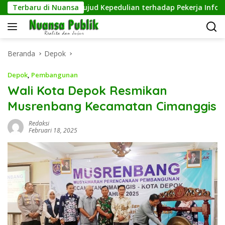
Langsung
ol Tangguh, Wujud Kepedulian terhadap Pekerja Informal
Terbaru di Nuansa
ke
konten
Beranda
Depok
Depok
,
Pembangunan
Wali Kota Depok Resmikan
Musrenbang Kecamatan Cimanggis
Redaksi
Februari 18, 2025