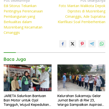
e
itt
at
p
Navigasi
Pos sebelumnya
Pos selanjutnya
Edi Sitorus Tekankan
Foto Mantan Walikota Depok
pos
b
er
s
y
Pentingnya Perencanaan
Diprotes di Musrenbang
o
A
Li
Pembangunan yang
Cimanggis, Ade Supriatna
Berkualitas dalam
Klarifikasi Soal Pemberhentian
o
p
n
Musrenbang Kecamatan
k
p
k
Cimanggis
Baca Juga
JARETA Salurkan Bantuan
Kelurahan Sukamaju Gelar
Ban Motor untuk Ojol
Jumat Bersih di RW 23,
Tangguh, Wujud Kepedulian
Warga Sampaikan Aspirasi