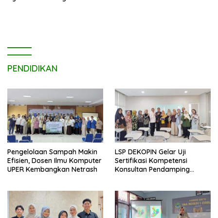
untuk Edi Dadang Chandra
PENDIDIKAN
Pengelolaan Sampah Makin
LSP DEKOPIN Gelar Uji
Efisien, Dosen Ilmu Komputer
Sertifikasi Kompetensi
UPER Kembangkan Netrash
Konsultan Pendamping
Koperasi Bersertifikat BNSP
di Kampus STIE MBI Depok.