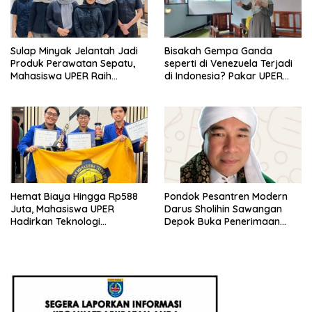
Sulap Minyak Jelantah Jadi
Bisakah Gempa Ganda
Produk Perawatan Sepatu,
seperti di Venezuela Terjadi
Mahasiswa UPER Raih
di Indonesia? Pakar UPER
Pendanaan P2MW 2026
Beri Penjelasan Ilmiahnya
Hemat Biaya Hingga Rp588
Pondok Pesantren Modern
Juta, Mahasiswa UPER
Darus Sholihin Sawangan
Hadirkan Teknologi
Depok Buka Penerimaan
Konstruksi Berbasis
Santri Baru Tahun Ajaran
Augmented Reality
2026-2027