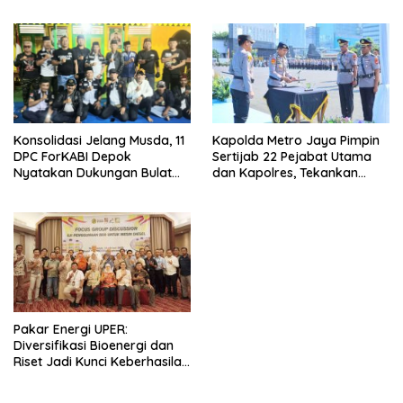
terhadap Pekerja Informal
Penanganan Banjir
Kapolda Metro Jaya Pimpin
Konsolidasi Jelang Musda, 11
Sertijab 22 Pejabat Utama
DPC ForKABI Depok
dan Kapolres, Tekankan
Nyatakan Dukungan Bulat
Pelayanan Profesional dan
untuk Edi Dadang Chandra
Humanis.
Pakar Energi UPER:
Diversifikasi Bioenergi dan
Riset Jadi Kunci Keberhasilan
B50