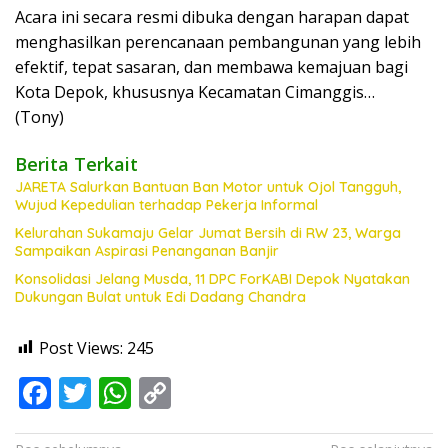
Acara ini secara resmi dibuka dengan harapan dapat
menghasilkan perencanaan pembangunan yang lebih
efektif, tepat sasaran, dan membawa kemajuan bagi
Kota Depok, khususnya Kecamatan Cimanggis…
(Tony)
Berita Terkait
JARETA Salurkan Bantuan Ban Motor untuk Ojol Tangguh,
Wujud Kepedulian terhadap Pekerja Informal
Kelurahan Sukamaju Gelar Jumat Bersih di RW 23, Warga
Sampaikan Aspirasi Penanganan Banjir
Konsolidasi Jelang Musda, 11 DPC ForKABI Depok Nyatakan
Dukungan Bulat untuk Edi Dadang Chandra
Post Views:
245
F
T
W
C
ac
w
h
o