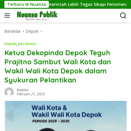
Langsung
a”, Desak Pemerintah Lebih Tegas Sikapi Fenomena LGBT
Terbaru di Nuansa
ke
konten
Beranda
Depok
Depok
,
peristiwa
Ketua Dekopinda Depok Teguh
Prajitno Sambut Wali Kota dan
Wakil Wali Kota Depok dalam
Syukuran Pelantikan
Redaksi
Februari 21, 2025