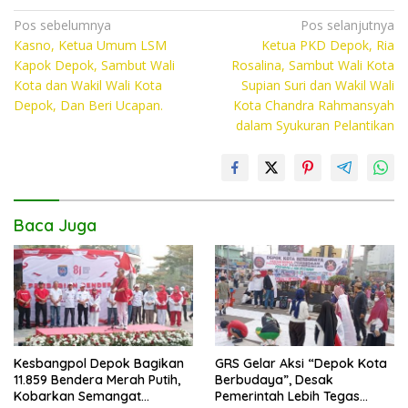
ac
w
h
o
e
itt
at
p
Navigasi
Pos sebelumnya
Pos selanjutnya
Kasno, Ketua Umum LSM
Ketua PKD Depok, Ria
pos
b
er
s
y
Kapok Depok, Sambut Wali
Rosalina, Sambut Wali Kota
o
A
Li
Kota dan Wakil Wali Kota
Supian Suri dan Wakil Wali
Depok, Dan Beri Ucapan.
Kota Chandra Rahmansyah
o
p
n
dalam Syukuran Pelantikan
k
p
k
Baca Juga
Kesbangpol Depok Bagikan
GRS Gelar Aksi “Depok Kota
11.859 Bendera Merah Putih,
Berbudaya”, Desak
Kobarkan Semangat
Pemerintah Lebih Tegas