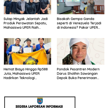
Sulap Minyak Jelantah Jadi
Bisakah Gempa Ganda
Produk Perawatan Sepatu,
seperti di Venezuela Terjadi
Mahasiswa UPER Raih
di Indonesia? Pakar UPER
Pendanaan P2MW 2026
Beri Penjelasan Ilmiahnya
Hemat Biaya Hingga Rp588
Pondok Pesantren Modern
Juta, Mahasiswa UPER
Darus Sholihin Sawangan
Hadirkan Teknologi
Depok Buka Penerimaan
Konstruksi Berbasis
Santri Baru Tahun Ajaran
Augmented Reality
2026-2027