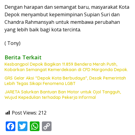
Dengan harapan dan semangat baru, masyarakat Kota
Depok menyambut kepemimpinan Supian Suri dan
Chandra Rahmansyah untuk membawa perubahan
yang lebih baik bagi kota tercinta.
( Tony)
Berita Terkait
Kesbangpol Depok Bagikan 11.859 Bendera Merah Putih,
Kobarkan Semangat Kemerdekaan di CFD Margonda Depok.
GRS Gelar Aksi “Depok Kota Berbudaya”, Desak Pemerintah
Lebih Tegas Sikapi Fenomena LGBT
JARETA Salurkan Bantuan Ban Motor untuk Ojol Tangguh,
Wujud Kepedulian terhadap Pekerja Informal
Post Views:
212
F
T
W
C