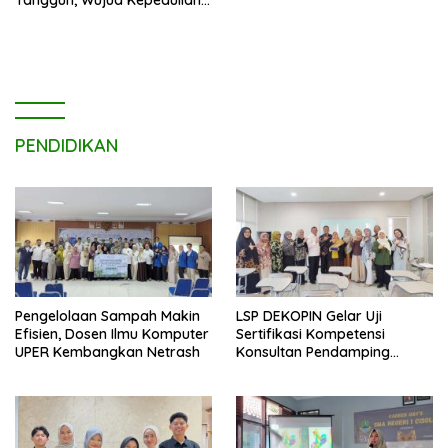
Tangguh, Wujud Kepedulian
terhadap Pekerja Informal
PENDIDIKAN
Pengelolaan Sampah Makin
LSP DEKOPIN Gelar Uji
Efisien, Dosen Ilmu Komputer
Sertifikasi Kompetensi
UPER Kembangkan Netrash
Konsultan Pendamping
Koperasi Bersertifikat BNSP
di Kampus STIE MBI Depok.