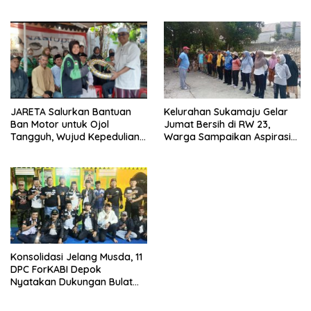
Kemerdekaan di CFD
Sikapi Fenomena LGBT
Margonda Depok.
Kelurahan Sukamaju Gelar
JARETA Salurkan Bantuan
Jumat Bersih di RW 23,
Ban Motor untuk Ojol
Warga Sampaikan Aspirasi
Tangguh, Wujud Kepedulian
Penanganan Banjir
terhadap Pekerja Informal
Konsolidasi Jelang Musda, 11
DPC ForKABI Depok
Nyatakan Dukungan Bulat
untuk Edi Dadang Chandra