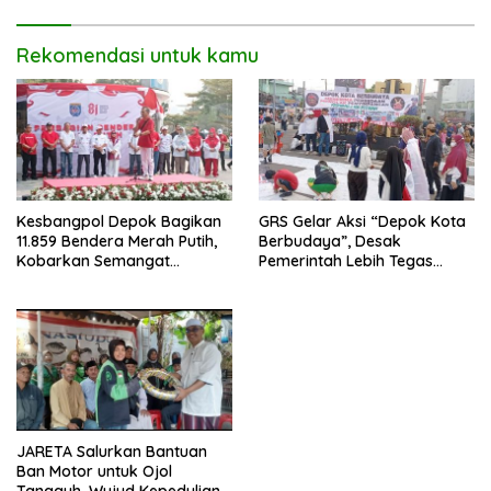
Rekomendasi untuk kamu
Kesbangpol Depok Bagikan
GRS Gelar Aksi “Depok Kota
11.859 Bendera Merah Putih,
Berbudaya”, Desak
Kobarkan Semangat
Pemerintah Lebih Tegas
Kemerdekaan di CFD
Sikapi Fenomena LGBT
Margonda Depok.
JARETA Salurkan Bantuan
Ban Motor untuk Ojol