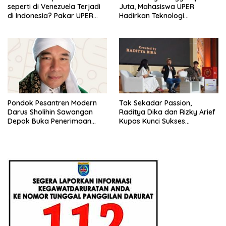
seperti di Venezuela Terjadi
Juta, Mahasiswa UPER
di Indonesia? Pakar UPER
Hadirkan Teknologi
Beri Penjelasan Ilmiahnya
Konstruksi Berbasis
Augmented Reality
Pondok Pesantren Modern
Tak Sekadar Passion,
Darus Sholihin Sawangan
Raditya Dika dan Rizky Arief
Depok Buka Penerimaan
Kupas Kunci Sukses
Santri Baru Tahun Ajaran
Monetisasi Bisnis di
2026-2027
Universitas Pertamina