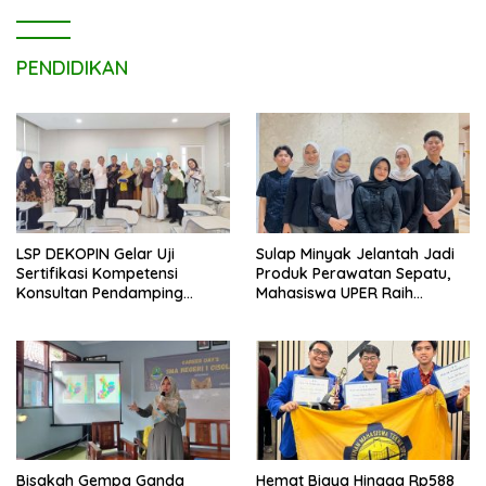
PENDIDIKAN
LSP DEKOPIN Gelar Uji
Sulap Minyak Jelantah Jadi
Sertifikasi Kompetensi
Produk Perawatan Sepatu,
Konsultan Pendamping
Mahasiswa UPER Raih
Koperasi Bersertifikat BNSP
Pendanaan P2MW 2026
di Kampus STIE MBI Depok.
Bisakah Gempa Ganda
Hemat Biaya Hingga Rp588