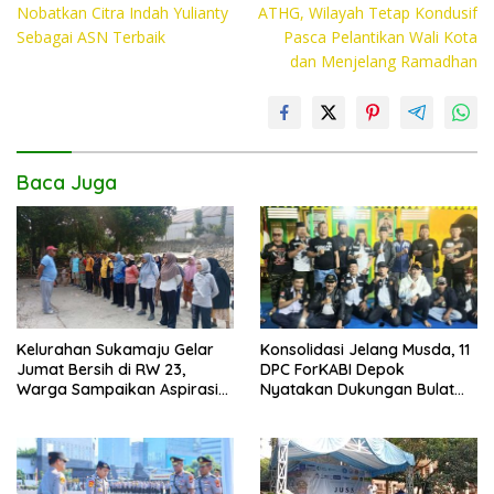
b
er
s
y
Nobatkan Citra Indah Yulianty
ATHG, Wilayah Tetap Kondusif
o
A
Li
Sebagai ASN Terbaik
Pasca Pelantikan Wali Kota
dan Menjelang Ramadhan
o
p
n
k
p
k
Baca Juga
Kelurahan Sukamaju Gelar
Konsolidasi Jelang Musda, 11
Jumat Bersih di RW 23,
DPC ForKABI Depok
Warga Sampaikan Aspirasi
Nyatakan Dukungan Bulat
Penanganan Banjir
untuk Edi Dadang Chandra