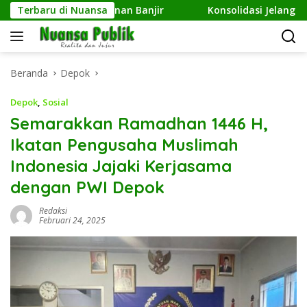
Langsung
pirasi Penanganan Banjir
Terbaru di Nuansa
Konsolidasi Jelang Musda, 1
ke
konten
Beranda
Depok
Depok
,
Sosial
Semarakkan Ramadhan 1446 H,
Ikatan Pengusaha Muslimah
Indonesia Jajaki Kerjasama
dengan PWI Depok
Redaksi
Februari 24, 2025