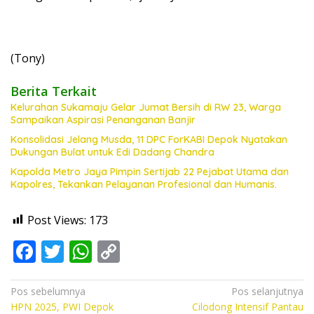
(Tony)
Berita Terkait
Kelurahan Sukamaju Gelar Jumat Bersih di RW 23, Warga
Sampaikan Aspirasi Penanganan Banjir
Konsolidasi Jelang Musda, 11 DPC ForKABI Depok Nyatakan
Dukungan Bulat untuk Edi Dadang Chandra
Kapolda Metro Jaya Pimpin Sertijab 22 Pejabat Utama dan
Kapolres, Tekankan Pelayanan Profesional dan Humanis.
Post Views:
173
F
T
W
C
ac
w
h
o
e
itt
at
p
Navigasi
Pos sebelumnya
Pos selanjutnya
HPN 2025, PWI Depok
Cilodong Intensif Pantau
pos