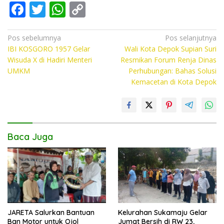
F
T
W
C
ac
w
h
o
e
itt
at
p
Navigasi
Pos sebelumnya
Pos selanjutnya
IBI KOSGORO 1957 Gelar
Wali Kota Depok Supian Suri
pos
b
er
s
y
Wisuda X di Hadiri Menteri
Resmikan Forum Renja Dinas
o
A
Li
UMKM
Perhubungan: Bahas Solusi
Kemacetan di Kota Depok
o
p
n
k
p
k
Baca Juga
JARETA Salurkan Bantuan
Kelurahan Sukamaju Gelar
Ban Motor untuk Ojol
Jumat Bersih di RW 23,