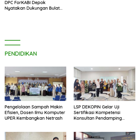
DPC ForKABI Depok
Nyatakan Dukungan Bulat
untuk Edi Dadang Chandra
PENDIDIKAN
Pengelolaan Sampah Makin
LSP DEKOPIN Gelar Uji
Efisien, Dosen Ilmu Komputer
Sertifikasi Kompetensi
UPER Kembangkan Netrash
Konsultan Pendamping
Koperasi Bersertifikat BNSP
di Kampus STIE MBI Depok.