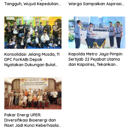
Tangguh, Wujud Kepedulian
Warga Sampaikan Aspirasi
terhadap Pekerja Informal
Penanganan Banjir
Kapolda Metro Jaya Pimpin
Konsolidasi Jelang Musda, 11
Sertijab 22 Pejabat Utama
DPC ForKABI Depok
dan Kapolres, Tekankan
Nyatakan Dukungan Bulat
Pelayanan Profesional dan
untuk Edi Dadang Chandra
Humanis.
Pakar Energi UPER:
Diversifikasi Bioenergi dan
Riset Jadi Kunci Keberhasilan