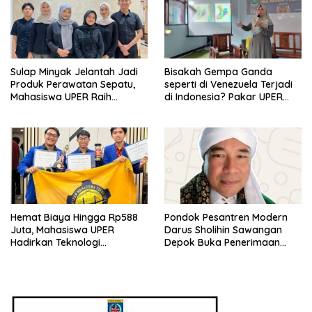
Sulap Minyak Jelantah Jadi
Bisakah Gempa Ganda
Produk Perawatan Sepatu,
seperti di Venezuela Terjadi
Mahasiswa UPER Raih
di Indonesia? Pakar UPER
Pendanaan P2MW 2026
Beri Penjelasan Ilmiahnya
Hemat Biaya Hingga Rp588
Pondok Pesantren Modern
Juta, Mahasiswa UPER
Darus Sholihin Sawangan
Hadirkan Teknologi
Depok Buka Penerimaan
Konstruksi Berbasis
Santri Baru Tahun Ajaran
Augmented Reality
2026-2027