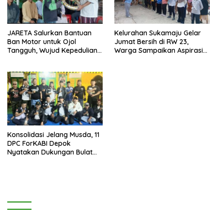
JARETA Salurkan Bantuan
Kelurahan Sukamaju Gelar
Ban Motor untuk Ojol
Jumat Bersih di RW 23,
Tangguh, Wujud Kepedulian
Warga Sampaikan Aspirasi
terhadap Pekerja Informal
Penanganan Banjir
Konsolidasi Jelang Musda, 11
DPC ForKABI Depok
Nyatakan Dukungan Bulat
untuk Edi Dadang Chandra