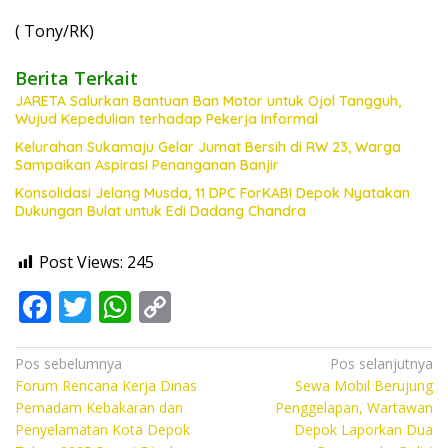
( Tony/RK)
Berita Terkait
JARETA Salurkan Bantuan Ban Motor untuk Ojol Tangguh,
Wujud Kepedulian terhadap Pekerja Informal
Kelurahan Sukamaju Gelar Jumat Bersih di RW 23, Warga
Sampaikan Aspirasi Penanganan Banjir
Konsolidasi Jelang Musda, 11 DPC ForKABI Depok Nyatakan
Dukungan Bulat untuk Edi Dadang Chandra
Post Views:
245
F
T
W
C
ac
w
h
o
e
itt
at
p
Navigasi
Pos sebelumnya
Pos selanjutnya
Forum Rencana Kerja Dinas
Sewa Mobil Berujung
pos
b
er
s
y
Pemadam Kebakaran dan
Penggelapan, Wartawan
o
A
Li
Penyelamatan Kota Depok
Depok Laporkan Dua