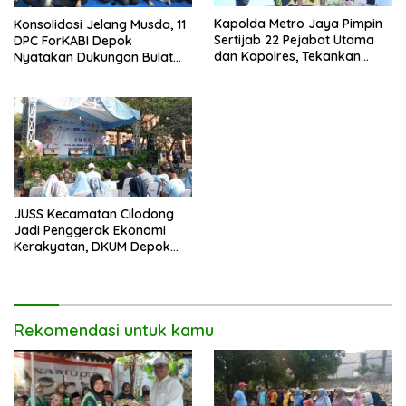
Kapolda Metro Jaya Pimpin
Konsolidasi Jelang Musda, 11
Sertijab 22 Pejabat Utama
DPC ForKABI Depok
dan Kapolres, Tekankan
Nyatakan Dukungan Bulat
Pelayanan Profesional dan
untuk Edi Dadang Chandra
Humanis.
JUSS Kecamatan Cilodong
Jadi Penggerak Ekonomi
Kerakyatan, DKUM Depok
Dorong UMKM Naik Kelas
Rekomendasi untuk kamu