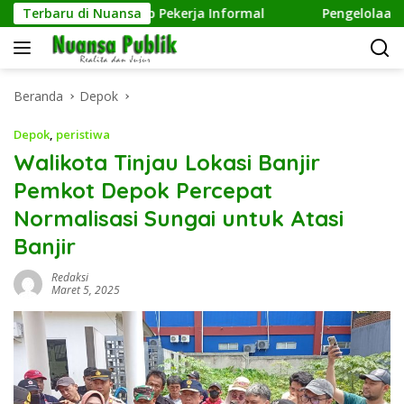
Langsung
lian terhadap Pekerja Informal
Terbaru di Nuansa
Pengelolaan Sampah M
ke
konten
Beranda
Depok
Depok
,
peristiwa
Walikota Tinjau Lokasi Banjir
Pemkot Depok Percepat
Normalisasi Sungai untuk Atasi
Banjir
Redaksi
Maret 5, 2025