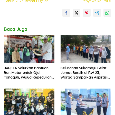
Tahun 2025 Resmi Digelar
Penyewa ke Polisi
o
p
n
k
p
k
Baca Juga
JARETA Salurkan Bantuan
Kelurahan Sukamaju Gelar
Ban Motor untuk Ojol
Jumat Bersih di RW 23,
Tangguh, Wujud Kepedulian
Warga Sampaikan Aspirasi
terhadap Pekerja Informal
Penanganan Banjir