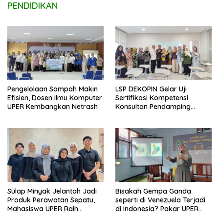
PENDIDIKAN
Pengelolaan Sampah Makin
LSP DEKOPIN Gelar Uji
Efisien, Dosen Ilmu Komputer
Sertifikasi Kompetensi
UPER Kembangkan Netrash
Konsultan Pendamping
Koperasi Bersertifikat BNSP
di Kampus STIE MBI Depok.
Sulap Minyak Jelantah Jadi
Bisakah Gempa Ganda
Produk Perawatan Sepatu,
seperti di Venezuela Terjadi
Mahasiswa UPER Raih
di Indonesia? Pakar UPER
Pendanaan P2MW 2026
Beri Penjelasan Ilmiahnya