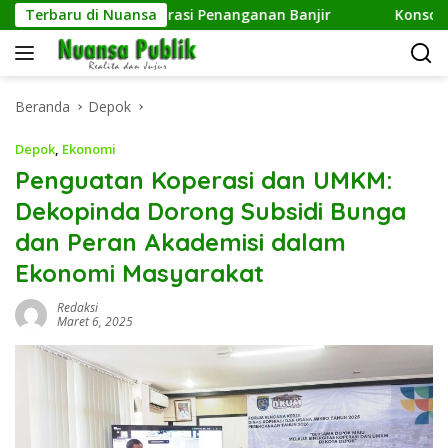
Langsung
ampaikan Aspirasi Penanganan Banjir
Terbaru di Nuansa
Konsolidasi Jela
ke
konten
Beranda
Depok
Depok
,
Ekonomi
Penguatan Koperasi dan UMKM:
Dekopinda Dorong Subsidi Bunga
dan Peran Akademisi dalam
Ekonomi Masyarakat
Redaksi
Maret 6, 2025