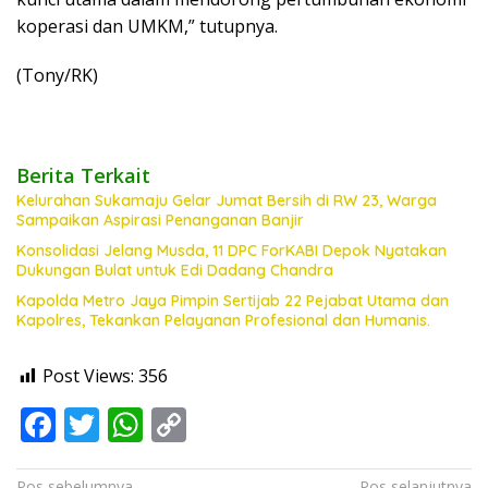
koperasi dan UMKM,” tutupnya.
(Tony/RK)
Berita Terkait
Kelurahan Sukamaju Gelar Jumat Bersih di RW 23, Warga
Sampaikan Aspirasi Penanganan Banjir
Konsolidasi Jelang Musda, 11 DPC ForKABI Depok Nyatakan
Dukungan Bulat untuk Edi Dadang Chandra
Kapolda Metro Jaya Pimpin Sertijab 22 Pejabat Utama dan
Kapolres, Tekankan Pelayanan Profesional dan Humanis.
Post Views:
356
F
T
W
C
ac
w
h
o
Pos sebelumnya
Pos selanjutnya