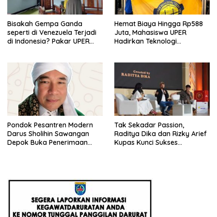
Bisakah Gempa Ganda
Hemat Biaya Hingga Rp588
seperti di Venezuela Terjadi
Juta, Mahasiswa UPER
di Indonesia? Pakar UPER
Hadirkan Teknologi
Beri Penjelasan Ilmiahnya
Konstruksi Berbasis
Augmented Reality
Pondok Pesantren Modern
Tak Sekadar Passion,
Darus Sholihin Sawangan
Raditya Dika dan Rizky Arief
Depok Buka Penerimaan
Kupas Kunci Sukses
Santri Baru Tahun Ajaran
Monetisasi Bisnis di
2026-2027
Universitas Pertamina