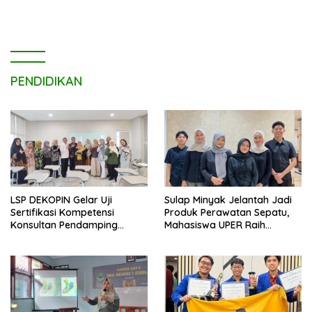
Humanis.
PENDIDIKAN
LSP DEKOPIN Gelar Uji
Sulap Minyak Jelantah Jadi
Sertifikasi Kompetensi
Produk Perawatan Sepatu,
Konsultan Pendamping
Mahasiswa UPER Raih
Koperasi Bersertifikat BNSP
Pendanaan P2MW 2026
di Kampus STIE MBI Depok.