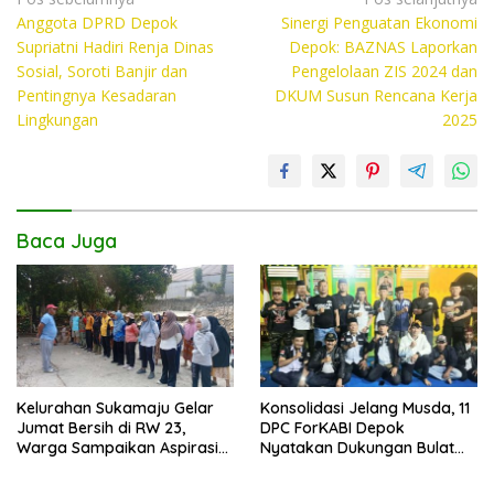
e
itt
at
p
Navigasi
Anggota DPRD Depok
Sinergi Penguatan Ekonomi
pos
b
er
s
y
Supriatni Hadiri Renja Dinas
Depok: BAZNAS Laporkan
o
A
Li
Sosial, Soroti Banjir dan
Pengelolaan ZIS 2024 dan
Pentingnya Kesadaran
DKUM Susun Rencana Kerja
o
p
n
Lingkungan
2025
k
p
k
Baca Juga
Kelurahan Sukamaju Gelar
Konsolidasi Jelang Musda, 11
Jumat Bersih di RW 23,
DPC ForKABI Depok
Warga Sampaikan Aspirasi
Nyatakan Dukungan Bulat
Penanganan Banjir
untuk Edi Dadang Chandra