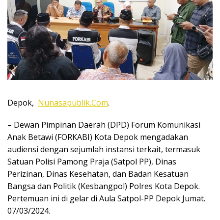
Depok,
Nunasapublik.Com
.
– Dewan Pimpinan Daerah (DPD) Forum Komunikasi
Anak Betawi (FORKABI) Kota Depok mengadakan
audiensi dengan sejumlah instansi terkait, termasuk
Satuan Polisi Pamong Praja (Satpol PP), Dinas
Perizinan, Dinas Kesehatan, dan Badan Kesatuan
Bangsa dan Politik (Kesbangpol) Polres Kota Depok.
Pertemuan ini di gelar di Aula Satpol-PP Depok Jumat.
07/03/2024.