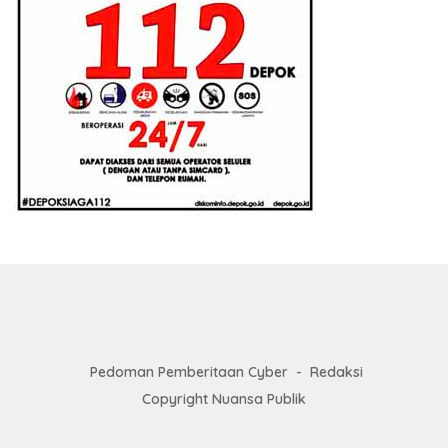
Pedoman Pemberitaan Cyber
Redaksi
Copyright Nuansa Publik