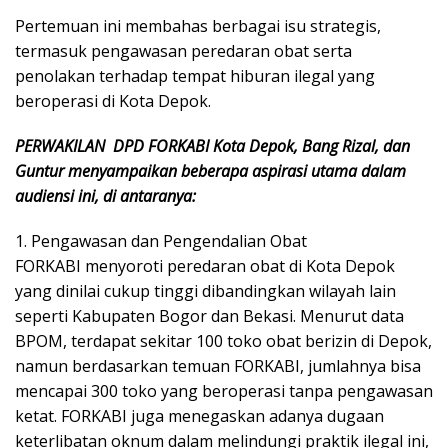
Pertemuan ini membahas berbagai isu strategis,
termasuk pengawasan peredaran obat serta
penolakan terhadap tempat hiburan ilegal yang
beroperasi di Kota Depok.
PERWAKILAN DPD FORKABI Kota Depok, Bang Rizal, dan
Guntur menyampaikan beberapa aspirasi utama dalam
audiensi ini, di antaranya:
1. Pengawasan dan Pengendalian Obat
FORKABI menyoroti peredaran obat di Kota Depok
yang dinilai cukup tinggi dibandingkan wilayah lain
seperti Kabupaten Bogor dan Bekasi. Menurut data
BPOM, terdapat sekitar 100 toko obat berizin di Depok,
namun berdasarkan temuan FORKABI, jumlahnya bisa
mencapai 300 toko yang beroperasi tanpa pengawasan
ketat. FORKABI juga menegaskan adanya dugaan
keterlibatan oknum dalam melindungi praktik ilegal ini,