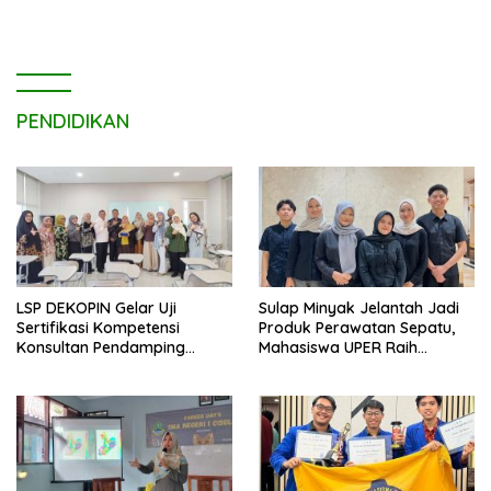
Humanis.
PENDIDIKAN
LSP DEKOPIN Gelar Uji
Sulap Minyak Jelantah Jadi
Sertifikasi Kompetensi
Produk Perawatan Sepatu,
Konsultan Pendamping
Mahasiswa UPER Raih
Koperasi Bersertifikat BNSP
Pendanaan P2MW 2026
di Kampus STIE MBI Depok.