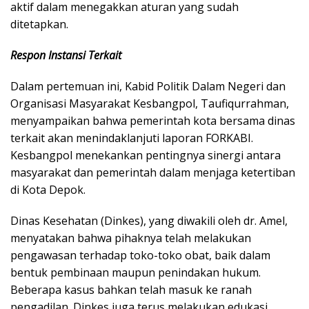
aktif dalam menegakkan aturan yang sudah
ditetapkan.
Respon Instansi Terkait
Dalam pertemuan ini, Kabid Politik Dalam Negeri dan
Organisasi Masyarakat Kesbangpol, Taufiqurrahman,
menyampaikan bahwa pemerintah kota bersama dinas
terkait akan menindaklanjuti laporan FORKABI.
Kesbangpol menekankan pentingnya sinergi antara
masyarakat dan pemerintah dalam menjaga ketertiban
di Kota Depok.
Dinas Kesehatan (Dinkes), yang diwakili oleh dr. Amel,
menyatakan bahwa pihaknya telah melakukan
pengawasan terhadap toko-toko obat, baik dalam
bentuk pembinaan maupun penindakan hukum.
Beberapa kasus bahkan telah masuk ke ranah
pengadilan. Dinkes juga terus melakukan edukasi