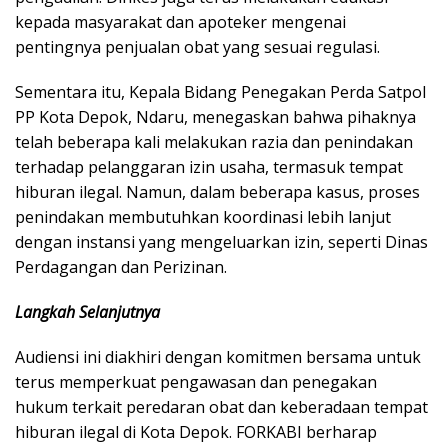
kepada masyarakat dan apoteker mengenai
pentingnya penjualan obat yang sesuai regulasi.
Sementara itu, Kepala Bidang Penegakan Perda Satpol
PP Kota Depok, Ndaru, menegaskan bahwa pihaknya
telah beberapa kali melakukan razia dan penindakan
terhadap pelanggaran izin usaha, termasuk tempat
hiburan ilegal. Namun, dalam beberapa kasus, proses
penindakan membutuhkan koordinasi lebih lanjut
dengan instansi yang mengeluarkan izin, seperti Dinas
Perdagangan dan Perizinan.
Langkah Selanjutnya
Audiensi ini diakhiri dengan komitmen bersama untuk
terus memperkuat pengawasan dan penegakan
hukum terkait peredaran obat dan keberadaan tempat
hiburan ilegal di Kota Depok. FORKABI berharap