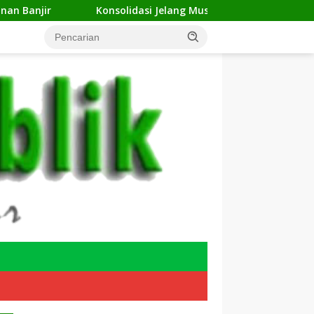
onsolidasi Jelang Musda, 11 DPC ForKABI Depok Nyatakan Duku