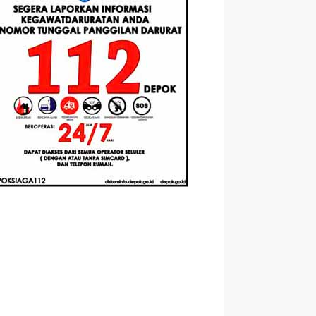
asis
Santri Baru
Universitas
mented
Tahun Ajaran
Pertamina
ity
2026-2027