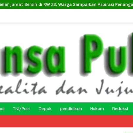
 RW 23, Warga Sampaikan Aspirasi Penanganan Banjir
K
nal
TNI/Polri
Depok
pendidikan
Hukum
Redaksi