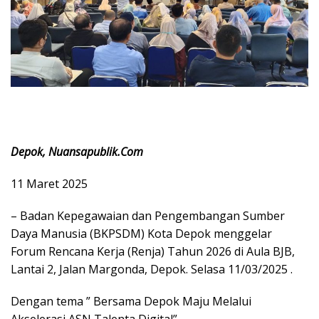
Depok, Nuansapublik.Com
11 Maret 2025
– Badan Kepegawaian dan Pengembangan Sumber
Daya Manusia (BKPSDM) Kota Depok menggelar
Forum Rencana Kerja (Renja) Tahun 2026 di Aula BJB,
Lantai 2, Jalan Margonda, Depok. Selasa 11/03/2025 .
Dengan tema ” Bersama Depok Maju Melalui