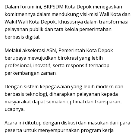
Dalam forum ini, BKPSDM Kota Depok menegaskan
komitmennya dalam mendukung visi-misi Wali Kota dan
Wakil Wali Kota Depok, khususnya dalam transformasi
pelayanan publik dan tata kelola pemerintahan
berbasis digital.
Melalui akselerasi ASN, Pemerintah Kota Depok
berupaya mewujudkan birokrasi yang lebih
profesional, inovatif, serta responsif terhadap
perkembangan zaman.
Dengan sistem kepegawaian yang lebih modern dan
berbasis teknologi, diharapkan pelayanan kepada
masyarakat dapat semakin optimal dan transparan..
ucapnya..
Acara ini ditutup dengan diskusi dan masukan dari para
peserta untuk menyempurnakan program kerja