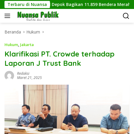
Langsung
Kesbangpol Depok Bagikan 11.859 Bendera Merah Putih, Ko
Terbaru di Nuansa
ke
konten
Beranda
Hukum
Hukum
,
Jakarta
Klarifikasi PT. Crowde terhadap
Laporan J Trust Bank
Redaksi
Maret 21, 2025