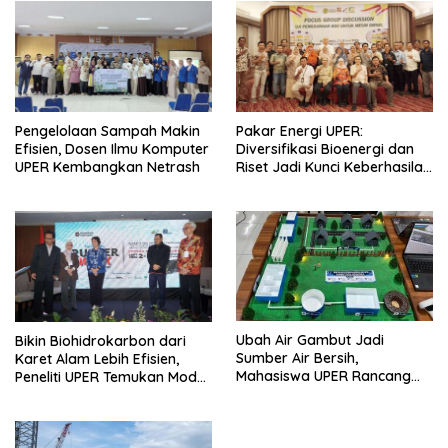
Pengelolaan Sampah Makin
Pakar Energi UPER:
Efisien, Dosen Ilmu Komputer
Diversifikasi Bioenergi dan
UPER Kembangkan Netrash
Riset Jadi Kunci Keberhasilan
B50
Ubah Air Gambut Jadi
Bikin Biohidrokarbon dari
Sumber Air Bersih,
Karet Alam Lebih Efisien,
Mahasiswa UPER Rancang
Peneliti UPER Temukan Model
Instalasi Air Bersih Skala
Baru
Komunal