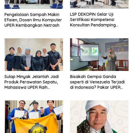
LSP DEKOPIN Gelar Uji
Pengelolaan Sampah Makin
Sertifikasi Kompetensi
Efisien, Dosen Ilmu Komputer
Konsultan Pendamping
UPER Kembangkan Netrash
Koperasi Bersertifikat BNSP
di Kampus STIE MBI Depok.
Sulap Minyak Jelantah Jadi
Bisakah Gempa Ganda
Produk Perawatan Sepatu,
seperti di Venezuela Terjadi
Mahasiswa UPER Raih
di Indonesia? Pakar UPER
Pendanaan P2MW 2026
Beri Penjelasan Ilmiahnya