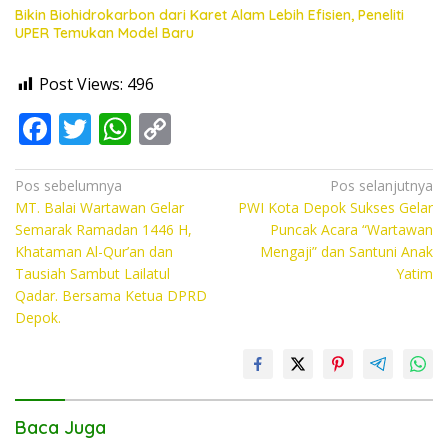
Bikin Biohidrokarbon dari Karet Alam Lebih Efisien, Peneliti
UPER Temukan Model Baru
Post Views:
496
F
T
W
C
ac
w
h
o
e
itt
at
p
Navigasi
Pos sebelumnya
Pos selanjutnya
MT. Balai Wartawan Gelar
PWI Kota Depok Sukses Gelar
pos
b
er
s
y
Semarak Ramadan 1446 H,
Puncak Acara “Wartawan
o
A
Li
Khataman Al-Qur’an dan
Mengaji” dan Santuni Anak
Tausiah Sambut Lailatul
Yatim
o
p
n
Qadar. Bersama Ketua DPRD
k
p
k
Depok.
Baca Juga