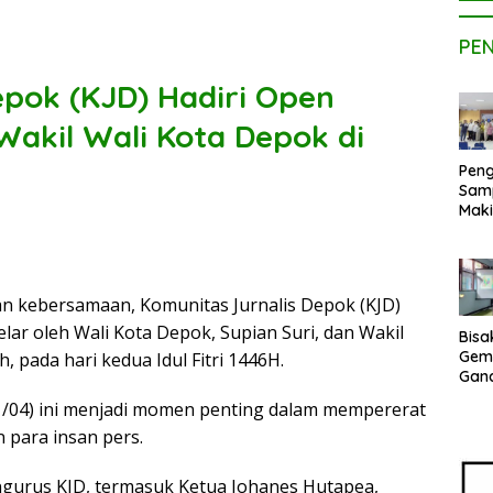
PE
epok (KJD) Hadiri Open
Wakil Wali Kota Depok di
Peng
Sam
Maki
Dose
Kom
UPE
Kem
n kebersamaan, Komunitas Jurnalis Depok (KJD)
Netr
lar oleh Wali Kota Depok, Supian Suri, dan Wakil
Bisa
Gem
 pada hari kedua Idul Fitri 1446H.
Gan
sepe
1/04) ini menjadi momen penting dalam mempererat
Vene
 para insan pers.
Terj
Indo
Pak
engurus KJD, termasuk Ketua Johanes Hutapea,