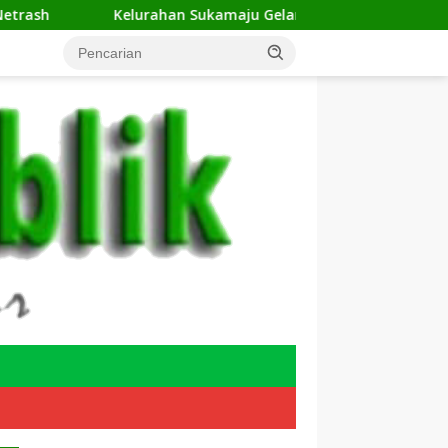
Kelurahan Sukamaju Gelar Jumat Bersih di RW 23, Warga Sa