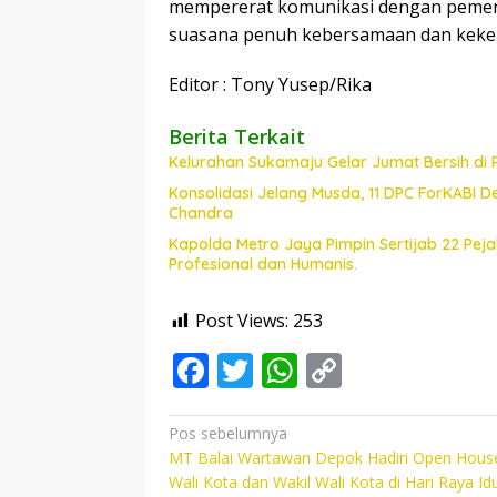
mempererat komunikasi dengan pemerin
suasana penuh kebersamaan dan keke
Editor : Tony Yusep/Rika
Berita Terkait
Kelurahan Sukamaju Gelar Jumat Bersih di
Konsolidasi Jelang Musda, 11 DPC ForKABI 
Chandra
Kapolda Metro Jaya Pimpin Sertijab 22 Pe
Profesional dan Humanis.
Post Views:
253
F
T
W
C
ac
w
h
o
e
itt
at
p
Navigasi
Pos sebelumnya
MT Balai Wartawan Depok Hadiri Open Hous
pos
b
er
s
y
Wali Kota dan Wakil Wali Kota di Hari Raya Idu