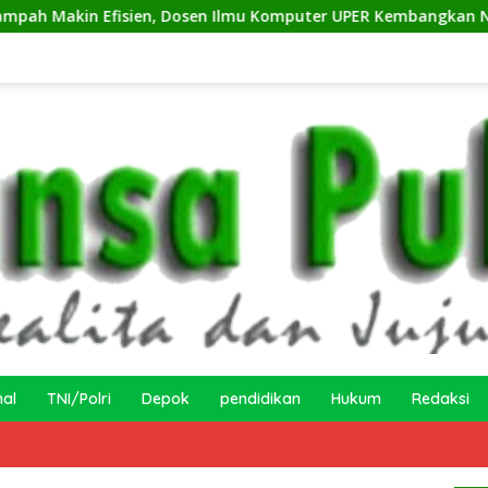
 Efisien, Dosen Ilmu Komputer UPER Kembangkan Netrash
nal
TNI/Polri
Depok
pendidikan
Hukum
Redaksi