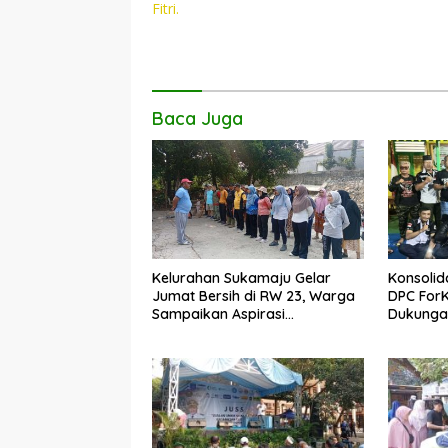
o
A
Li
Fitri.
o
p
n
k
p
k
Baca Juga
Kelurahan Sukamaju Gelar
Konsolid
Jumat Bersih di RW 23, Warga
DPC For
Sampaikan Aspirasi
Dukungan
Penanganan Banjir
Dadang 