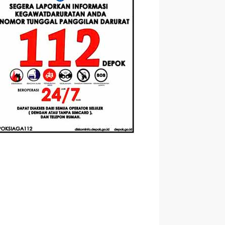
Berbasis
Santri Baru
elasan
Augmented
Tahun Ajaran
ahnya
Reality
2026-2027