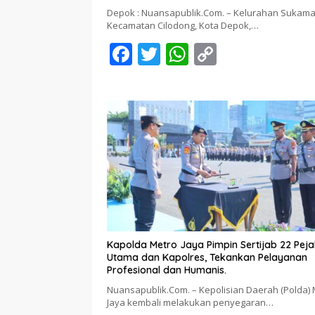
Depok : Nuansapublik.Com. – Kelurahan Sukama
Kecamatan Cilodong, Kota Depok,…
F
T
W
C
ac
w
h
o
e
itt
at
p
b
er
s
y
o
A
Li
o
p
n
k
p
k
Kapolda Metro Jaya Pimpin Sertijab 22 Pej
Utama dan Kapolres, Tekankan Pelayanan
Profesional dan Humanis.
Nuansapublik.Com. – Kepolisian Daerah (Polda) 
Jaya kembali melakukan penyegaran…