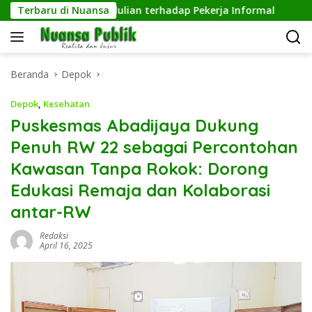
Langsung
 Wujud Kepedulian terhadap Pekerja Informal
Terbaru di Nuansa
Pengelo
ke
konten
Beranda
Depok
Depok
,
Kesehatan
Puskesmas Abadijaya Dukung
Penuh RW 22 sebagai Percontohan
Kawasan Tanpa Rokok: Dorong
Edukasi Remaja dan Kolaborasi
antar-RW
Redaksi
April 16, 2025