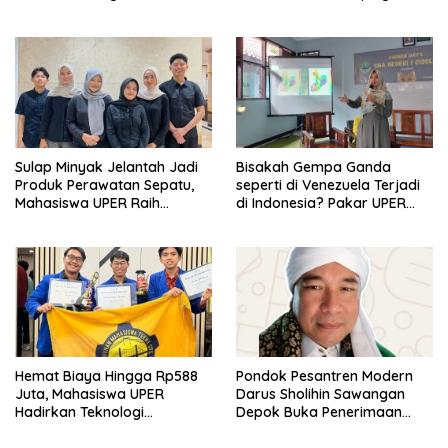
Koperasi Bersertifikat BNSP
di Kampus STIE MBI Depok.
Sulap Minyak Jelantah Jadi
Bisakah Gempa Ganda
Produk Perawatan Sepatu,
seperti di Venezuela Terjadi
Mahasiswa UPER Raih
di Indonesia? Pakar UPER
Pendanaan P2MW 2026
Beri Penjelasan Ilmiahnya
Hemat Biaya Hingga Rp588
Pondok Pesantren Modern
Juta, Mahasiswa UPER
Darus Sholihin Sawangan
Hadirkan Teknologi
Depok Buka Penerimaan
Konstruksi Berbasis
Santri Baru Tahun Ajaran