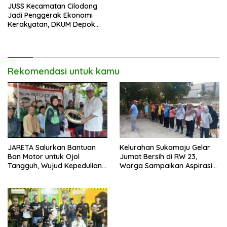
JUSS Kecamatan Cilodong
Jadi Penggerak Ekonomi
Kerakyatan, DKUM Depok
Dorong UMKM Naik Kelas
Rekomendasi untuk kamu
JARETA Salurkan Bantuan
Kelurahan Sukamaju Gelar
Ban Motor untuk Ojol
Jumat Bersih di RW 23,
Tangguh, Wujud Kepedulian
Warga Sampaikan Aspirasi
terhadap Pekerja Informal
Penanganan Banjir