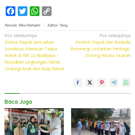
F
T
W
C
ac
w
h
o
Penulis: Rika Rohaeti
Editor: Tony
e
itt
at
p
Navigasi
Pos sebelumnya
Pos selanjutnya
b
er
s
y
Dinkes Depok Gencarkan
Pemkot Depok dan Belanda
pos
o
A
Li
Sosialisasi Kawasan Tanpa
Bersinergi Lestarikan Heritage,
Rokok di RW 22 Abadijaya :
Dorong Wisata Sejarah
o
p
n
Wujudkan Lingkungan Sehat,
k
p
k
Lindungi Anak dari Asap Rokok
Baca Juga