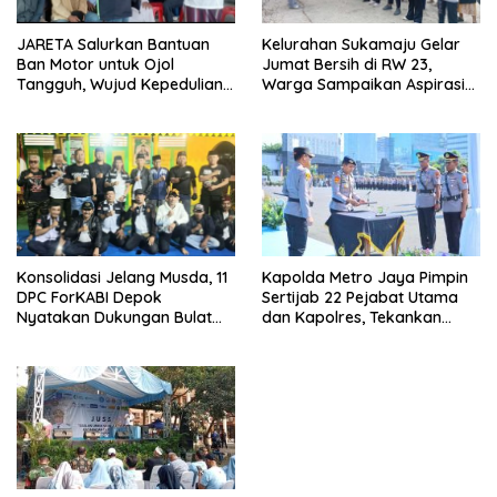
JARETA Salurkan Bantuan
Kelurahan Sukamaju Gelar
Ban Motor untuk Ojol
Jumat Bersih di RW 23,
Tangguh, Wujud Kepedulian
Warga Sampaikan Aspirasi
terhadap Pekerja Informal
Penanganan Banjir
Kapolda Metro Jaya Pimpin
Konsolidasi Jelang Musda, 11
Sertijab 22 Pejabat Utama
DPC ForKABI Depok
dan Kapolres, Tekankan
Nyatakan Dukungan Bulat
Pelayanan Profesional dan
untuk Edi Dadang Chandra
Humanis.