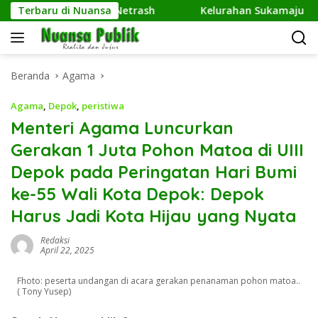
Langsung
ER Kembangkan Netrash
Terbaru di Nuansa
Kelurahan Sukamaju Gelar Juma
ke
konten
Beranda
Agama
Agama
,
Depok
,
peristiwa
Menteri Agama Luncurkan
Gerakan 1 Juta Pohon Matoa di UIII
Depok pada Peringatan Hari Bumi
ke-55 Wali Kota Depok: Depok
Harus Jadi Kota Hijau yang Nyata
Redaksi
April 22, 2025
Fhoto: peserta undangan di acara gerakan penanaman pohon matoa..
( Tony Yusep)