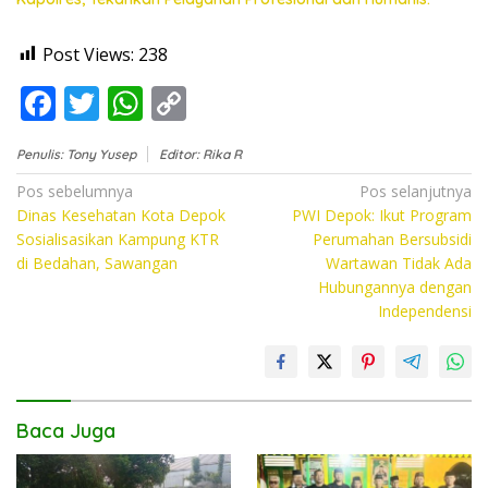
Post Views:
238
F
T
W
C
ac
w
h
o
Penulis: Tony Yusep
Editor: Rika R
e
itt
at
p
Navigasi
Pos sebelumnya
Pos selanjutnya
b
er
s
y
Dinas Kesehatan Kota Depok
PWI Depok: Ikut Program
pos
o
A
Li
Sosialisasikan Kampung KTR
Perumahan Bersubsidi
di Bedahan, Sawangan
Wartawan Tidak Ada
o
p
n
Hubungannya dengan
k
p
k
Independensi
Baca Juga