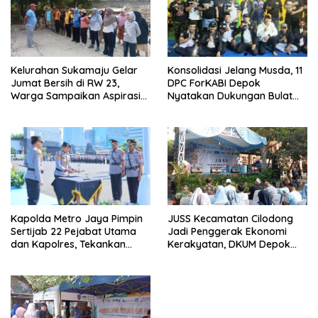
Kelurahan Sukamaju Gelar
Konsolidasi Jelang Musda, 11
Jumat Bersih di RW 23,
DPC ForKABI Depok
Warga Sampaikan Aspirasi
Nyatakan Dukungan Bulat
Penanganan Banjir
untuk Edi Dadang Chandra
JUSS Kecamatan Cilodong
Kapolda Metro Jaya Pimpin
Jadi Penggerak Ekonomi
Sertijab 22 Pejabat Utama
Kerakyatan, DKUM Depok
dan Kapolres, Tekankan
Dorong UMKM Naik Kelas
Pelayanan Profesional dan
Humanis.