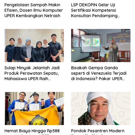
Pengelolaan Sampah Makin
LSP DEKOPIN Gelar Uji
Efisien, Dosen Ilmu Komputer
Sertifikasi Kompetensi
UPER Kembangkan Netrash
Konsultan Pendamping
Koperasi Bersertifikat BNSP
di Kampus STIE MBI Depok.
Sulap Minyak Jelantah Jadi
Bisakah Gempa Ganda
Produk Perawatan Sepatu,
seperti di Venezuela Terjadi
Mahasiswa UPER Raih
di Indonesia? Pakar UPER
Pendanaan P2MW 2026
Beri Penjelasan Ilmiahnya
Hemat Biaya Hingga Rp588
Pondok Pesantren Modern