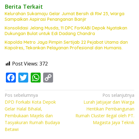
Berita Terkait
Kelurahan Sukamaju Gelar Jumat Bersih di RW 23, Warga
Sampaikan Aspirasi Penanganan Banjir
Konsolidasi Jelang Musda, 11 DPC ForKABI Depok Nyatakan
Dukungan Bulat untuk Edi Dadang Chandra
Kapolda Metro Jaya Pimpin Sertijab 22 Pejabat Utama dan
Kapolres, Tekankan Pelayanan Profesional dan Humanis.
Post Views:
372
F
T
W
C
ac
w
h
o
e
itt
at
p
Navigasi
Pos sebelumnya
Pos selanjutnya
DPD Forkabi Kota Depok
Lurah Jatijajar dan Warga
pos
b
er
s
y
Gelar Halal Bihalal,
Hentikan Pembangunan
o
A
Li
Pembukaan Majelis dan
Rumah Cluster Ilegal oleh PT.
Tasyakuran Rumah Budaya
Magasta Jaya Teknik
o
p
n
Betawi
k
p
k