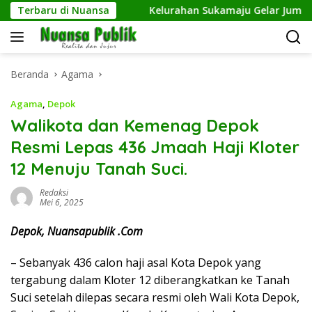
Langsung
ngkan Netrash
Terbaru di Nuansa
Kelurahan Sukamaju Gelar Jumat Bersih 
ke
konten
Beranda
Agama
Agama
,
Depok
Walikota dan Kemenag Depok
Resmi Lepas 436 Jmaah Haji Kloter
12 Menuju Tanah Suci.
Redaksi
Mei 6, 2025
Depok, Nuansapublik .Com
– Sebanyak 436 calon haji asal Kota Depok yang
tergabung dalam Kloter 12 diberangkatkan ke Tanah
Suci setelah dilepas secara resmi oleh Wali Kota Depok,