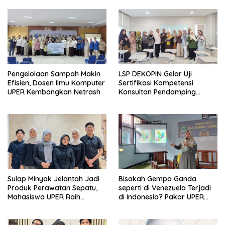
Pengelolaan Sampah Makin
LSP DEKOPIN Gelar Uji
Efisien, Dosen Ilmu Komputer
Sertifikasi Kompetensi
UPER Kembangkan Netrash
Konsultan Pendamping
Koperasi Bersertifikat BNSP
di Kampus STIE MBI Depok.
Sulap Minyak Jelantah Jadi
Bisakah Gempa Ganda
Produk Perawatan Sepatu,
seperti di Venezuela Terjadi
Mahasiswa UPER Raih
di Indonesia? Pakar UPER
Pendanaan P2MW 2026
Beri Penjelasan Ilmiahnya