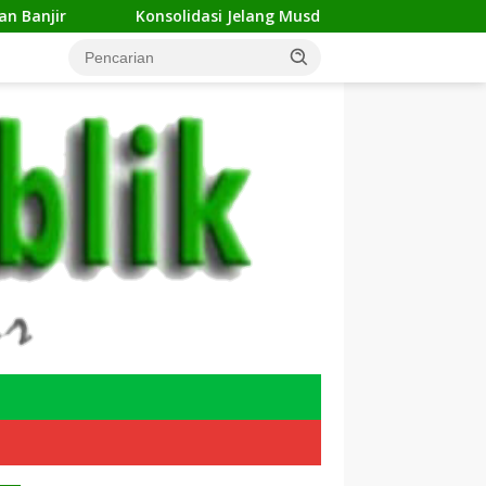
Konsolidasi Jelang Musda, 11 DPC ForKABI Depok Nyatakan D