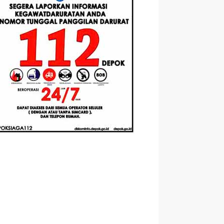
asis
Santri Baru
Universitas
mented
Tahun Ajaran
Pertamina
ity
2026-2027