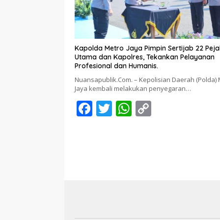
k
p
k
Kapolda Metro Jaya Pimpin Sertijab 22 Pej
Utama dan Kapolres, Tekankan Pelayanan
Profesional dan Humanis.
Nuansapublik.Com. – Kepolisian Daerah (Polda) 
Jaya kembali melakukan penyegaran…
F
T
W
C
ac
w
h
o
e
itt
at
p
b
er
s
y
o
A
Li
o
p
n
k
p
k