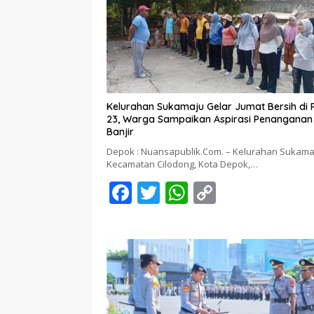
Kelurahan Sukamaju Gelar Jumat Bersih di
23, Warga Sampaikan Aspirasi Penanganan
Banjir
Depok : Nuansapublik.Com. – Kelurahan Sukama
Kecamatan Cilodong, Kota Depok,…
F
T
W
C
ac
w
h
o
e
itt
at
p
b
er
s
y
o
A
Li
o
p
n