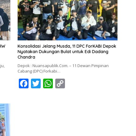
 RW
Konsolidasi Jelang Musda, 11 DPC ForKABI Depok
Nyatakan Dukungan Bulat untuk Edi Dadang
Chandra
ju,
Depok : Nuansapublik.Com. – 11 Dewan Pimpinan
Cabang (DPC) Forkabi…
F
T
W
C
ac
w
h
o
e
itt
at
p
b
er
s
y
o
A
Li
o
p
n