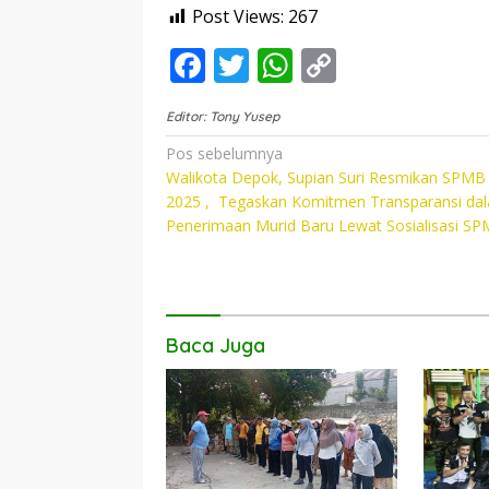
Post Views:
267
F
T
W
C
ac
w
h
o
Editor: Tony Yusep
e
itt
at
p
Navigasi
Pos sebelumnya
b
er
s
y
Walikota Depok, Supian Suri Resmikan SPMB
pos
o
A
Li
2025 , Tegaskan Komitmen Transparansi da
Penerimaan Murid Baru Lewat Sosialisasi S
o
p
n
k
p
k
Baca Juga