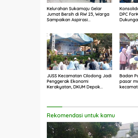
Kelurahan Sukamaju Gelar
Konsolid
Jumat Bersih di RW 23, Warga
DPC For
Sampaikan Aspirasi
Dukungan
Penanganan Banjir
Dadang 
JUSS Kecamatan Cilodong Jadi
Badan Pa
Penggerak Ekonomi
pasar mu
Kerakyatan, DKUM Depok
kecamat
Dorong UMKM Naik Kelas
Rekomendasi untuk kamu