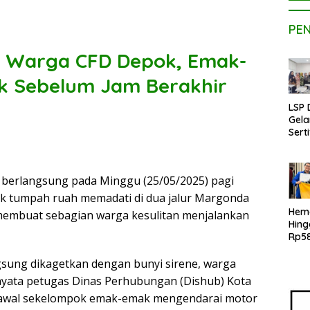
PE
an Warga CFD Depok, Emak-
k Sebelum Jam Berakhir
LSP
Gela
Serti
Kom
Kons
Pen
g berlangsung pada Minggu (25/05/2025) pagi
Kope
Bers
ok tumpah ruah memadati di dua jalur Margonda
BNSP
Hem
embuat sebagian warga kesulitan menjalankan
Kam
Hin
MBI 
Rp58
Mah
UPE
sung dikagetkan dengan bunyi sirene, warga
Hadi
rnyata petugas Dinas Perhubungan (Dishub) Kota
Tekn
awal sekelompok emak-emak mengendarai motor
Kons