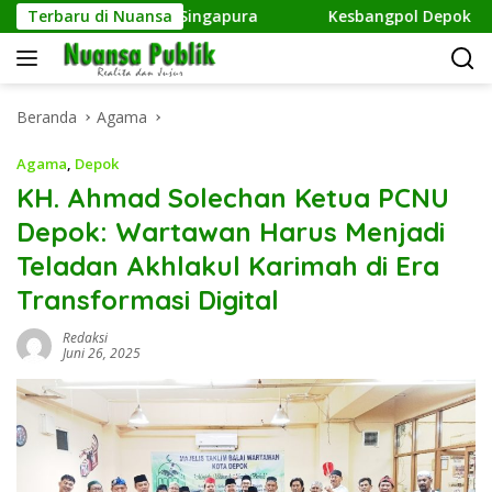
Langsung
Malaysia dan Singapura
Terbaru di Nuansa
Kesbangpol Depok Bagikan 11.
ke
konten
Beranda
Agama
Agama
,
Depok
KH. Ahmad Solechan Ketua PCNU
Depok: Wartawan Harus Menjadi
Teladan Akhlakul Karimah di Era
Transformasi Digital
Redaksi
Juni 26, 2025