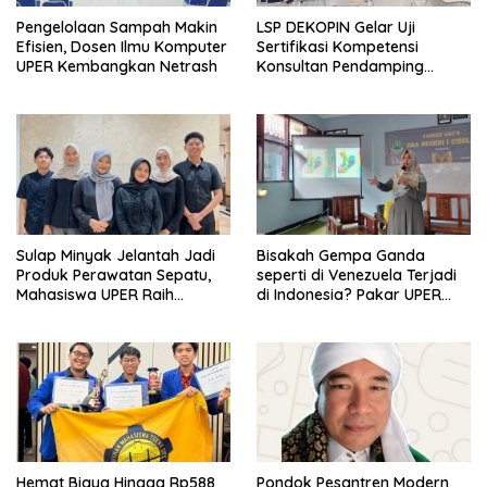
Pengelolaan Sampah Makin
LSP DEKOPIN Gelar Uji
Efisien, Dosen Ilmu Komputer
Sertifikasi Kompetensi
UPER Kembangkan Netrash
Konsultan Pendamping
Koperasi Bersertifikat BNSP
di Kampus STIE MBI Depok.
Sulap Minyak Jelantah Jadi
Bisakah Gempa Ganda
Produk Perawatan Sepatu,
seperti di Venezuela Terjadi
Mahasiswa UPER Raih
di Indonesia? Pakar UPER
Pendanaan P2MW 2026
Beri Penjelasan Ilmiahnya
Hemat Biaya Hingga Rp588
Pondok Pesantren Modern