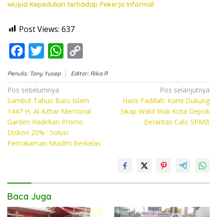
Wujud Kepedulian terhadap Pekerja Informal
Post Views:
637
F
T
W
C
ac
w
h
o
Penulis: Tony Yusep
Editor: Rika R
e
itt
at
p
Navigasi
Pos sebelumnya
Pos selanjutnya
b
er
s
y
Sambut Tahun Baru Islam
Haris Fadillah: Kami Dukung
pos
o
A
Li
1447 H, Al Azhar Memorial
Sikap Wakil Wali Kota Depok
Garden Hadirkan Promo
Berantas Calo SPMB
o
p
n
Diskon 20% : Solusi
k
p
k
Pemakaman Muslim Berkelas
Baca Juga