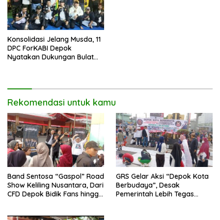
Konsolidasi Jelang Musda, 11
DPC ForKABI Depok
Nyatakan Dukungan Bulat
untuk Edi Dadang Chandra
Rekomendasi untuk kamu
Band Sentosa “Gaspol” Road
GRS Gelar Aksi “Depok Kota
Show Keliling Nusantara, Dari
Berbudaya”, Desak
CFD Depok Bidik Fans hingga
Pemerintah Lebih Tegas
Malaysia dan Singapura
Sikapi Fenomena LGBT