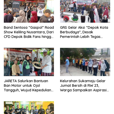
Band Sentosa “Gaspol” Road
GRS Gelar Aksi “Depok Kota
Show Keliling Nusantara, Dari
Berbudaya”, Desak
CFD Depok Bidik Fans hingga
Pemerintah Lebih Tegas
Malaysia dan Singapura
Sikapi Fenomena LGBT
Kelurahan Sukamaju Gelar
JARETA Salurkan Bantuan
Jumat Bersih di RW 23,
Ban Motor untuk Ojol
Warga Sampaikan Aspirasi
Tangguh, Wujud Kepedulian
Penanganan Banjir
terhadap Pekerja Informal