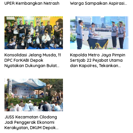
UPER Kembangkan Netrash
Warga Sampaikan Aspirasi
Penanganan Banjir
Kapolda Metro Jaya Pimpin
Konsolidasi Jelang Musda, 11
Sertijab 22 Pejabat Utama
DPC ForKABI Depok
dan Kapolres, Tekankan
Nyatakan Dukungan Bulat
Pelayanan Profesional dan
untuk Edi Dadang Chandra
Humanis.
JUSS Kecamatan Cilodong
Jadi Penggerak Ekonomi
Kerakyatan, DKUM Depok