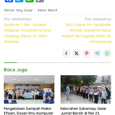
ac
w
h
o
Penulis: Tony Yusep
Editor: Rika R
e
itt
at
p
Navigasi
Pos sebelumnya
Pos selanjutnya
b
er
s
y
Harlah ke-7 dan Tasyakur
MUI. Depok KH. Syihabudin
pos
o
A
Li
Kelulusan Pesantren Al-Kindi
Ahmad: Pesantren Harus
Cipayung Depok: 93 Santri
Adaptif dan Siapkan Santri Go
o
p
n
Diwisuda
Internasional
k
p
k
Baca Juga
Pengelolaan Sampah Makin
Kelurahan Sukamaju Gelar
Efisien, Dosen Ilmu Komputer
Jumat Bersih di RW 23,