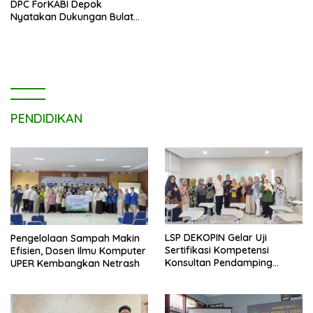
DPC ForKABI Depok
Nyatakan Dukungan Bulat
untuk Edi Dadang Chandra
PENDIDIKAN
LSP DEKOPIN Gelar Uji
Pengelolaan Sampah Makin
Sertifikasi Kompetensi
Efisien, Dosen Ilmu Komputer
Konsultan Pendamping
UPER Kembangkan Netrash
Koperasi Bersertifikat BNSP
di Kampus STIE MBI Depok.