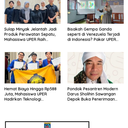
Sulap Minyak Jelantah Jadi
Bisakah Gempa Ganda
Produk Perawatan Sepatu,
seperti di Venezuela Terjadi
Mahasiswa UPER Raih
di Indonesia? Pakar UPER
Pendanaan P2MW 2026
Beri Penjelasan Ilmiahnya
Hemat Biaya Hingga Rp588
Pondok Pesantren Modern
Juta, Mahasiswa UPER
Darus Sholihin Sawangan
Hadirkan Teknologi
Depok Buka Penerimaan
Konstruksi Berbasis
Santri Baru Tahun Ajaran
Augmented Reality
2026-2027