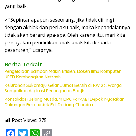
yang baik.
> “Sepintar apapun seseorang, jika tidak diiringi
dengan akhlak dan perilaku baik, maka kepandaiannya
tidak akan berarti apa-apa. Oleh karena itu, mari kita
percayakan pendidikan anak-anak kita kepada
pesantren,” ucapnya.
Berita Terkait
Pengelolaan Sampah Makin Efisien, Dosen Ilmu Komputer
UPER Kembangkan Netrash
Kelurahan Sukamaju Gelar Jumat Bersih di RW 23, Warga
Sampaikan Aspirasi Penanganan Banjir
Konsolidasi Jelang Musda, 11 DPC ForKABI Depok Nyatakan
Dukungan Bulat untuk Edi Dadang Chandra
Post Views:
275
F
T
W
C