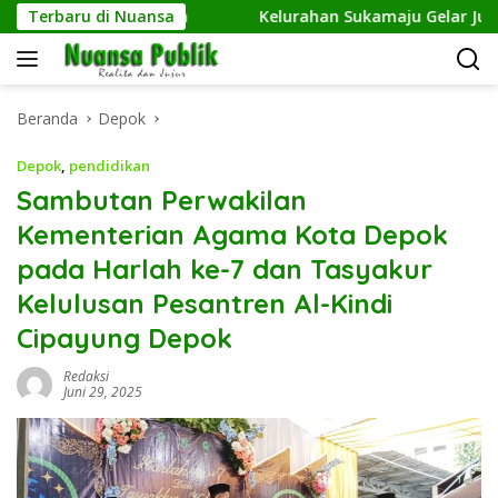
Langsung
ngkan Netrash
Terbaru di Nuansa
Kelurahan Sukamaju Gelar Jumat Bersih
ke
konten
Beranda
Depok
Depok
,
pendidikan
Sambutan Perwakilan
Kementerian Agama Kota Depok
pada Harlah ke-7 dan Tasyakur
Kelulusan Pesantren Al-Kindi
Cipayung Depok
Redaksi
Juni 29, 2025