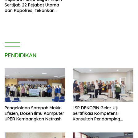
Sertijab 22 Pejabat Utama
dan Kapolres, Tekankan
Pelayanan Profesional dan
Humanis.
PENDIDIKAN
Pengelolaan Sampah Makin
LSP DEKOPIN Gelar Uji
Efisien, Dosen Ilmu Komputer
Sertifikasi Kompetensi
UPER Kembangkan Netrash
Konsultan Pendamping
Koperasi Bersertifikat BNSP
di Kampus STIE MBI Depok.