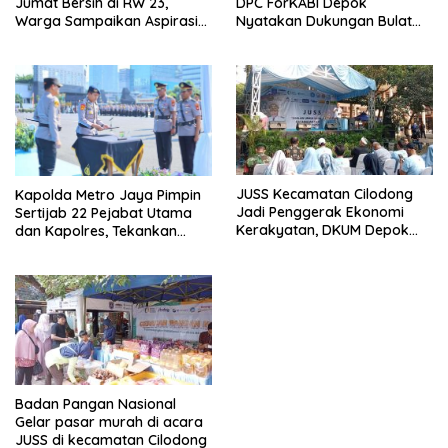
Jumat Bersih di RW 23,
DPC ForKABI Depok
Warga Sampaikan Aspirasi
Nyatakan Dukungan Bulat
Penanganan Banjir
untuk Edi Dadang Chandra
JUSS Kecamatan Cilodong
Kapolda Metro Jaya Pimpin
Jadi Penggerak Ekonomi
Sertijab 22 Pejabat Utama
Kerakyatan, DKUM Depok
dan Kapolres, Tekankan
Dorong UMKM Naik Kelas
Pelayanan Profesional dan
Humanis.
Badan Pangan Nasional
Gelar pasar murah di acara
JUSS di kecamatan Cilodong