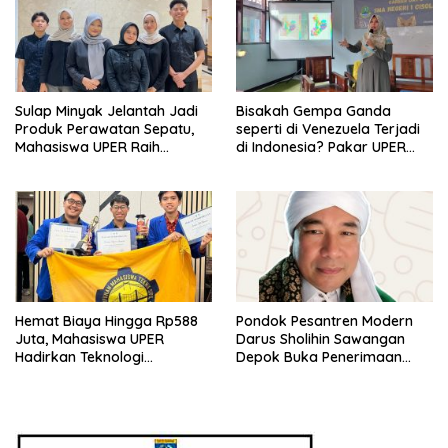
Sulap Minyak Jelantah Jadi
Bisakah Gempa Ganda
Produk Perawatan Sepatu,
seperti di Venezuela Terjadi
Mahasiswa UPER Raih
di Indonesia? Pakar UPER
Pendanaan P2MW 2026
Beri Penjelasan Ilmiahnya
Hemat Biaya Hingga Rp588
Pondok Pesantren Modern
Juta, Mahasiswa UPER
Darus Sholihin Sawangan
Hadirkan Teknologi
Depok Buka Penerimaan
Konstruksi Berbasis
Santri Baru Tahun Ajaran
Augmented Reality
2026-2027