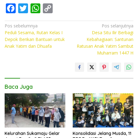
F
T
W
C
ac
w
h
o
e
itt
at
p
Navigasi
Pos sebelumnya
Pos selanjutnya
Peduli Sesama, Rutan Kelas I
Desa Situ Ilir Berbagi
pos
b
er
s
y
Depok Berikan Bantuan untuk
Kebahagiaan: Santunan
o
A
Li
Anak Yatim dan Dhuafa
Ratusan Anak Yatim Sambut
Muharram 1447 H
o
p
n
k
p
k
Baca Juga
Kelurahan Sukamaju Gelar
Konsolidasi Jelang Musda, 11