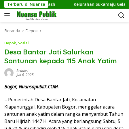
Langsung
Kembangkan Netrash
Terbaru di Nuansa
Kelurahan Sukamaju Gelar Jumat B
ke
konten
Beranda
Depok
Depok
,
Sosial
Desa Bantar Jati Salurkan
Santunan kepada 115 Anak Yatim
Redaksi
Juli 6, 2025
Bogor, Nuansapublik.COM.
– Pemerintah Desa Bantar Jati, Kecamatan
Klapanunggal, Kabupaten Bogor, menggelar acara
santunan anak yatim dalam rangka menyambut Tahun
Baru Hijriah 1447 H. Acara yang berlangsung Sabtu, 5
Juli 2025 ini dihadiri oleh 115 anak yatim piatu dari desa