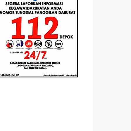
Berbasis
Santri Baru
elasan
Augmented
Tahun Ajaran
ahnya
Reality
2026-2027