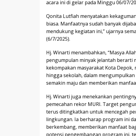
acara ini di gelar pada Minggu 06/07/2
Qonita Lutfiah menyatakan kekagumann
biasa. Manfaatnya sudah banyak dijaba
mendukung kegiatan ini,” ujarnya sema
(6/7/2025).
Hj. Winarti menambahkan, “Masya Allah
pengumpulan minyak jelantah berarti 
kekompakan masyarakat Kota Depok, 
hingga sekolah, dalam mengumpulkan 1
semakin maju dan memberikan manfaat
Hj. Winarti juga menekankan pentingny
pemecahan rekor MURI. Target pengum
terus ditingkatkan untuk mencegah 
lingkungan. Ia berharap program ini da
berkembang, memberikan manfaat bagi
potensi pengembangan program ini, t