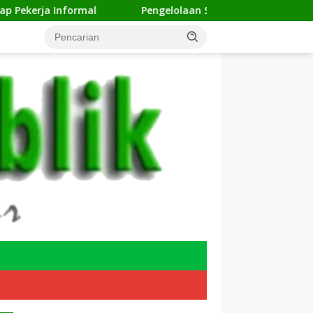
mal
Pengelolaan Sampah Makin Efisien, Dosen Ilmu K