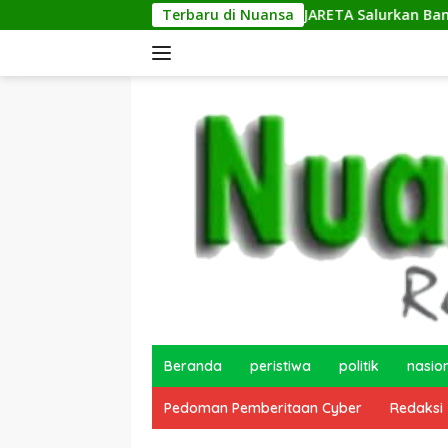
Langsung
Terbaru di Nuansa
JARETA Salurkan Bantuan Ban Motor 
ke
konten
Beranda
peristiwa
politik
nasio
Pedoman Pemberitaan Cyber
Redaksi