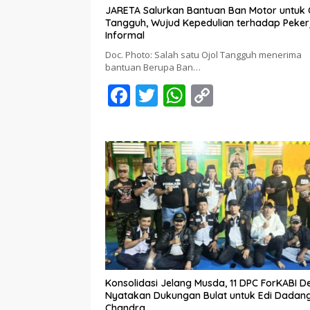
JARETA Salurkan Bantuan Ban Motor untuk 
Tangguh, Wujud Kepedulian terhadap Peker
Informal
Doc. Photo: Salah satu Ojol Tangguh menerima
bantuan Berupa Ban…
F
T
W
C
ac
w
h
o
e
itt
at
p
b
er
s
y
o
A
Li
o
p
n
k
p
k
Konsolidasi Jelang Musda, 11 DPC ForKABI 
Nyatakan Dukungan Bulat untuk Edi Dadan
Chandra