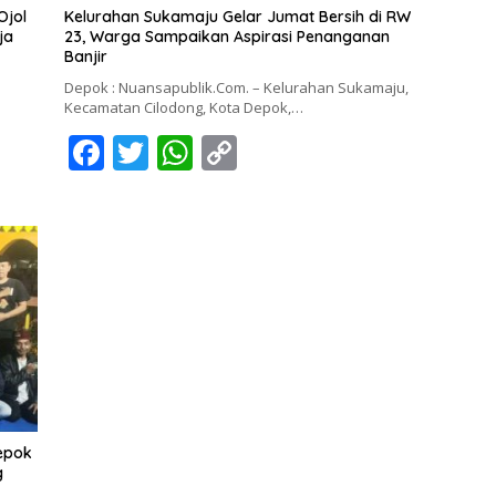
Ojol
Kelurahan Sukamaju Gelar Jumat Bersih di RW
ja
23, Warga Sampaikan Aspirasi Penanganan
Banjir
Depok : Nuansapublik.Com. – Kelurahan Sukamaju,
Kecamatan Cilodong, Kota Depok,…
F
T
W
C
ac
w
h
o
e
itt
at
p
b
er
s
y
o
A
Li
o
p
n
k
p
k
Depok
g