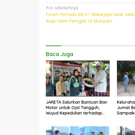
e
itt
at
p
Navigasi
Pos sebelumnya
b
er
s
y
Forum Pemuda RW 01 Mekarjaya Gelar Sant
pos
o
A
Li
Anak Yatim Peringati 10 Muharam
o
p
n
k
p
k
Baca Juga
JARETA Salurkan Bantuan Ban
Keluraha
Motor untuk Ojol Tangguh,
Jumat Be
Wujud Kepedulian terhadap
Sampaika
Pekerja Informal
Penangan