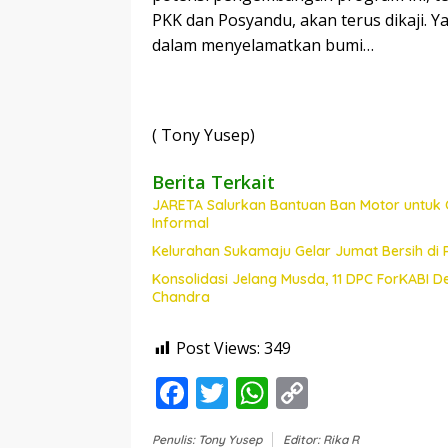
PKK dan Posyandu, akan terus dikaji. Y
dalam menyelamatkan bumi…
( Tony Yusep)
Berita Terkait
JARETA Salurkan Bantuan Ban Motor untuk 
Informal
Kelurahan Sukamaju Gelar Jumat Bersih di
Konsolidasi Jelang Musda, 11 DPC ForKABI 
Chandra
Post Views:
349
F
T
W
C
ac
w
h
o
Penulis: Tony Yusep
Editor: Rika R