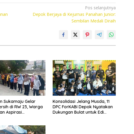
Pos selanjutnya
unan
Depok Berjaya di Kejurnas Panahan Junior:
Sembilan Medali Diraih
n Sukamaju Gelar
Konsolidasi Jelang Musda, 11
rsih di RW 23, Warga
DPC ForKABI Depok Nyatakan
n Aspirasi
Dukungan Bulat untuk Edi
an Banjir
Dadang Chandra