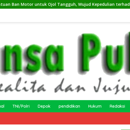
untuk Ojol Tangguh, Wujud Kepedulian terhadap Pekerja Infor
nal
TNI/Polri
Depok
pendidikan
Hukum
Redaksi