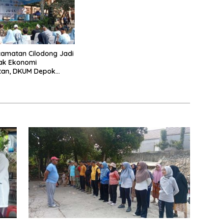
amatan Cilodong Jadi
ak Ekonomi
tan, DKUM Depok
UMKM Naik Kelas