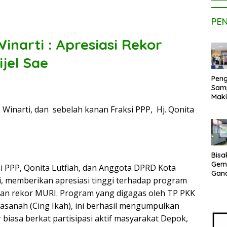
PE
narti : Apresiasi Rekor
jel Sae
Peng
Sam
Maki
Dose
. Winarti, dan sebelah kanan Fraksi PPP, Hj. Qonita
Kom
UPE
Kem
Netr
Bisa
Gem
i PPP, Qonita Lutfiah, dan Anggota DPRD Kota
Gan
ti, memberikan apresiasi tinggi terhadap program
sepe
Vene
kan rekor MURI. Program yang digagas oleh TP PKK
Terj
Hasanah (Cing Ikah), ini berhasil mengumpulkan
Indo
 biasa berkat partisipasi aktif masyarakat Depok,
Pak