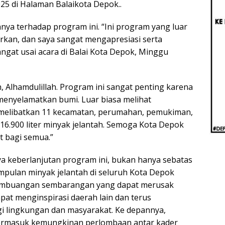
Beri
025 di Halaman Balaikota Depok..
Penj
Ilmi
ya terhadap program ini. “Ini program yang luar
rkan, dan saya sangat mengapresiasi serta
ngat usai acara di Balai Kota Depok, Minggu
, Alhamdulillah. Program ini sangat penting karena
menyelamatkan bumi. Luar biasa melihat
melibatkan 11 kecamatan, perumahan, pemukiman,
6.900 liter minyak jelantah. Semoga Kota Depok
 bagi semua.”
a keberlanjutan program ini, bukan hanya sebatas
pulan minyak jelantah di seluruh Kota Depok
pembuangan sembarangan yang dapat merusak
pat menginspirasi daerah lain dan terus
 lingkungan dan masyarakat. Ke depannya,
ermasuk kemungkinan perlombaan antar kader