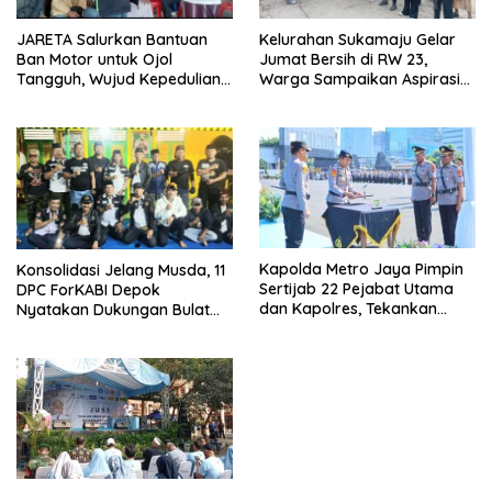
JARETA Salurkan Bantuan
Kelurahan Sukamaju Gelar
Ban Motor untuk Ojol
Jumat Bersih di RW 23,
Tangguh, Wujud Kepedulian
Warga Sampaikan Aspirasi
terhadap Pekerja Informal
Penanganan Banjir
Kapolda Metro Jaya Pimpin
Konsolidasi Jelang Musda, 11
Sertijab 22 Pejabat Utama
DPC ForKABI Depok
dan Kapolres, Tekankan
Nyatakan Dukungan Bulat
Pelayanan Profesional dan
untuk Edi Dadang Chandra
Humanis.