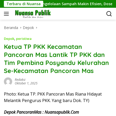
Langsung
rmal
Terbaru di Nuansa
Pengelolaan Sampah Makin Efisien, Dosen Ilmu 
ke
konten
Beranda
Depok
Depok
,
peristiwa
Ketua TP PKK Kecamatan
Pancoran Mas Lantik TP PKK dan
Tim Pembina Posyandu Kelurahan
Se-Kecamatan Pancoran Mas
Redaksi
Oktober 1, 2025
Photo: Ketua TP. PKK Pancoran Mas Riana Hidayat
Melantik Pengurus PKK. Yang baru Dok. TY)
Depok PancoranMas : Nuansapublik.Com