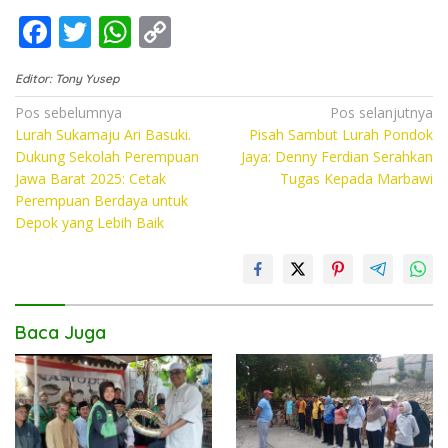
F
T
W
C
ac
w
h
o
Editor: Tony Yusep
e
itt
at
p
Navigasi
Pos sebelumnya
Pos selanjutnya
b
er
s
y
Lurah Sukamaju Ari Basuki.
Pisah Sambut Lurah Pondok
pos
o
A
Li
Dukung Sekolah Perempuan
Jaya: Denny Ferdian Serahkan
Jawa Barat 2025: Cetak
Tugas Kepada Marbawi
o
p
n
Perempuan Berdaya untuk
k
p
k
Depok yang Lebih Baik
Baca Juga