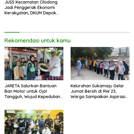
JUSS Kecamatan Cilodong
Jadi Penggerak Ekonomi
Kerakyatan, DKUM Depok
Dorong UMKM Naik Kelas
Rekomendasi untuk kamu
JARETA Salurkan Bantuan
Kelurahan Sukamaju Gelar
Ban Motor untuk Ojol
Jumat Bersih di RW 23,
Tangguh, Wujud Kepedulian
Warga Sampaikan Aspirasi
terhadap Pekerja Informal
Penanganan Banjir