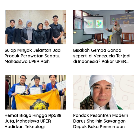
Koperasi Bersertifikat BNSP
di Kampus STIE MBI Depok.
Sulap Minyak Jelantah Jadi
Bisakah Gempa Ganda
Produk Perawatan Sepatu,
seperti di Venezuela Terjadi
Mahasiswa UPER Raih
di Indonesia? Pakar UPER
Pendanaan P2MW 2026
Beri Penjelasan Ilmiahnya
Hemat Biaya Hingga Rp588
Pondok Pesantren Modern
Juta, Mahasiswa UPER
Darus Sholihin Sawangan
Hadirkan Teknologi
Depok Buka Penerimaan
Konstruksi Berbasis
Santri Baru Tahun Ajaran
Augmented Reality
2026-2027