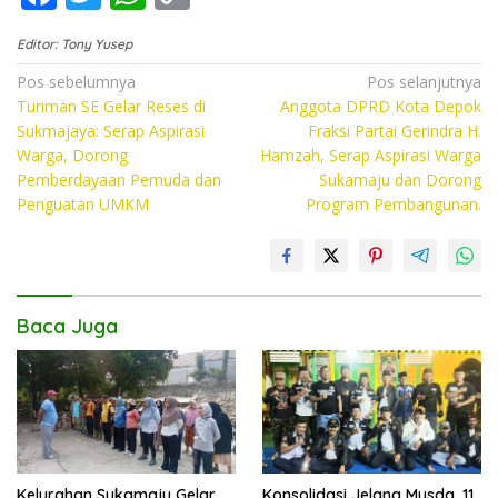
ac
w
h
o
Editor: Tony Yusep
e
itt
at
p
Navigasi
Pos sebelumnya
Pos selanjutnya
b
er
s
y
Turiman SE Gelar Reses di
Anggota DPRD Kota Depok
pos
o
A
Li
Sukmajaya: Serap Aspirasi
Fraksi Partai Gerindra H.
Warga, Dorong
Hamzah, Serap Aspirasi Warga
o
p
n
Pemberdayaan Pemuda dan
Sukamaju dan Dorong
k
p
k
Penguatan UMKM
Program Pembangunan.
Baca Juga
Kelurahan Sukamaju Gelar
Konsolidasi Jelang Musda, 11