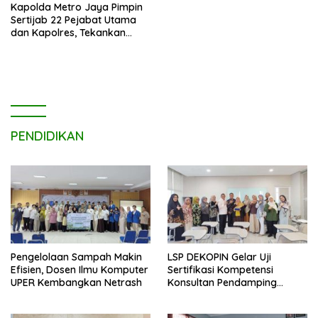
Kapolda Metro Jaya Pimpin
Sertijab 22 Pejabat Utama
dan Kapolres, Tekankan
Pelayanan Profesional dan
Humanis.
PENDIDIKAN
Pengelolaan Sampah Makin
LSP DEKOPIN Gelar Uji
Efisien, Dosen Ilmu Komputer
Sertifikasi Kompetensi
UPER Kembangkan Netrash
Konsultan Pendamping
Koperasi Bersertifikat BNSP
di Kampus STIE MBI Depok.