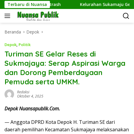
Langsung
embangkan Netrash
Terbaru di Nuansa
Kelurahan Sukamaju Gelar Jumat Ber
ke
konten
Beranda
Depok
Depok
,
Politik
Turiman SE Gelar Reses di
Sukmajaya: Serap Aspirasi Warga
dan Dorong Pemberdayaan
Pemuda serta UMKM.
Redaksi
Oktober 4, 2025
Depok Nuansapublik.Com.
— Anggota DPRD Kota Depok H. Turiman SE dari
daerah pemilihan Kecamatan Sukmajaya melaksanakan