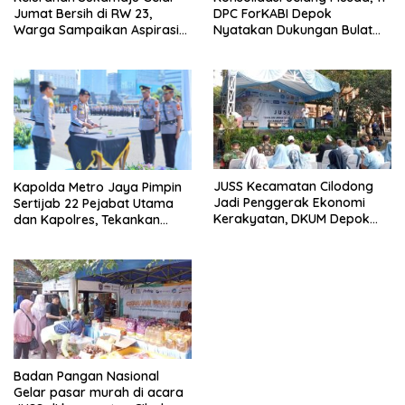
Jumat Bersih di RW 23,
DPC ForKABI Depok
Warga Sampaikan Aspirasi
Nyatakan Dukungan Bulat
Penanganan Banjir
untuk Edi Dadang Chandra
JUSS Kecamatan Cilodong
Kapolda Metro Jaya Pimpin
Jadi Penggerak Ekonomi
Sertijab 22 Pejabat Utama
Kerakyatan, DKUM Depok
dan Kapolres, Tekankan
Dorong UMKM Naik Kelas
Pelayanan Profesional dan
Humanis.
Badan Pangan Nasional
Gelar pasar murah di acara