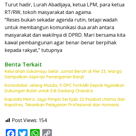
Turut hadir, Lurah Abadijaya, ketua LPM, para ketua
RT/RW, tokoh masyarakat dan agama.
“Reses bukan sekadar agenda rutin, tetapi wadah
untuk membangun komunikasi dua arah antara
masyarakat dan wakilnya di DPRD. Mari bersama kita
kawal pembangunan agar benar-benar berpihak
kepada rakyat,” tutupnya
Berita Terkait
Kelurahan Sukamaju Gelar Jumat Bersih di RW 23, Warga
Sampaikan Aspirasi Penanganan Banjir
Konsolidasi Jelang Musda, 11 DPC ForKABI Depok Nyatakan
Dukungan Bulat untuk Edi Dadang Chandra
Kapolda Metro Jaya Pimpin Sertijab 22 Pejabat Utama dan
Kapolres, Tekankan Pelayanan Profesional dan Humanis.
Post Views:
154
F
T
W
C