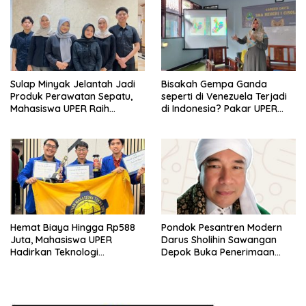
Sulap Minyak Jelantah Jadi
Bisakah Gempa Ganda
Produk Perawatan Sepatu,
seperti di Venezuela Terjadi
Mahasiswa UPER Raih
di Indonesia? Pakar UPER
Pendanaan P2MW 2026
Beri Penjelasan Ilmiahnya
Hemat Biaya Hingga Rp588
Pondok Pesantren Modern
Juta, Mahasiswa UPER
Darus Sholihin Sawangan
Hadirkan Teknologi
Depok Buka Penerimaan
Konstruksi Berbasis
Santri Baru Tahun Ajaran
Augmented Reality
2026-2027