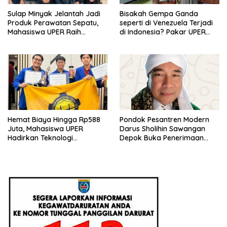
Sulap Minyak Jelantah Jadi
Bisakah Gempa Ganda
Produk Perawatan Sepatu,
seperti di Venezuela Terjadi
Mahasiswa UPER Raih
di Indonesia? Pakar UPER
Pendanaan P2MW 2026
Beri Penjelasan Ilmiahnya
Hemat Biaya Hingga Rp588
Pondok Pesantren Modern
Juta, Mahasiswa UPER
Darus Sholihin Sawangan
Hadirkan Teknologi
Depok Buka Penerimaan
Konstruksi Berbasis
Santri Baru Tahun Ajaran
Augmented Reality
2026-2027