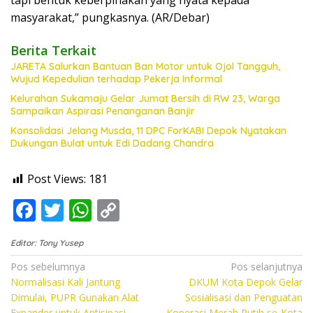
masyarakat,” pungkasnya. (AR/Debar)
Berita Terkait
JARETA Salurkan Bantuan Ban Motor untuk Ojol Tangguh,
Wujud Kepedulian terhadap Pekerja Informal
Kelurahan Sukamaju Gelar Jumat Bersih di RW 23, Warga
Sampaikan Aspirasi Penanganan Banjir
Konsolidasi Jelang Musda, 11 DPC ForKABI Depok Nyatakan
Dukungan Bulat untuk Edi Dadang Chandra
Post Views:
181
F
T
W
C
ac
w
h
o
Editor: Tony Yusep
e
itt
at
p
Navigasi
Pos sebelumnya
Pos selanjutnya
b
er
s
y
Normalisasi Kali Jantung
DKUM Kota Depok Gelar
pos
o
A
Li
Dimulai, PUPR Gunakan Alat
Sosialisasi dan Penguatan
Expander untuk Antisipasi
Koperasi Merah Putih se-Kota