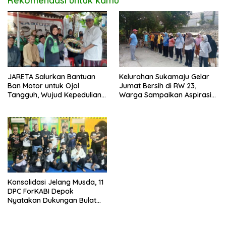
Rekomendasi untuk kamu
JARETA Salurkan Bantuan
Kelurahan Sukamaju Gelar
Ban Motor untuk Ojol
Jumat Bersih di RW 23,
Tangguh, Wujud Kepedulian
Warga Sampaikan Aspirasi
terhadap Pekerja Informal
Penanganan Banjir
Konsolidasi Jelang Musda, 11
DPC ForKABI Depok
Nyatakan Dukungan Bulat
untuk Edi Dadang Chandra