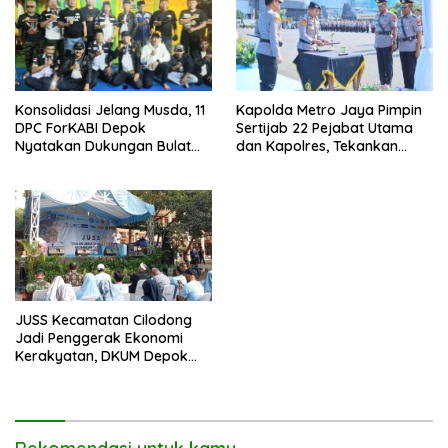
Kapolda Metro Jaya Pimpin
Konsolidasi Jelang Musda, 11
Sertijab 22 Pejabat Utama
DPC ForKABI Depok
dan Kapolres, Tekankan
Nyatakan Dukungan Bulat
Pelayanan Profesional dan
untuk Edi Dadang Chandra
Humanis.
JUSS Kecamatan Cilodong
Jadi Penggerak Ekonomi
Kerakyatan, DKUM Depok
Dorong UMKM Naik Kelas