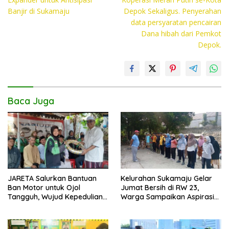
o
p
n
Banjir di Sukamaju
Depok Sekaligus. Penyerahan
k
p
k
data persyaratan pencairan
Dana hibah dari Pemkot
Depok.
Baca Juga
JARETA Salurkan Bantuan
Kelurahan Sukamaju Gelar
Ban Motor untuk Ojol
Jumat Bersih di RW 23,
Tangguh, Wujud Kepedulian
Warga Sampaikan Aspirasi
terhadap Pekerja Informal
Penanganan Banjir