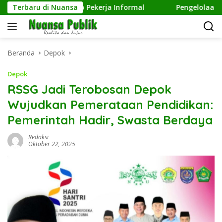
Langsung
lian terhadap Pekerja Informal
Terbaru di Nuansa
Pengelolaan Sampah M
ke
konten
Beranda
Depok
Depok
RSSG Jadi Terobosan Depok
Wujudkan Pemerataan Pendidikan:
Pemerintah Hadir, Swasta Berdaya
Redaksi
Oktober 22, 2025