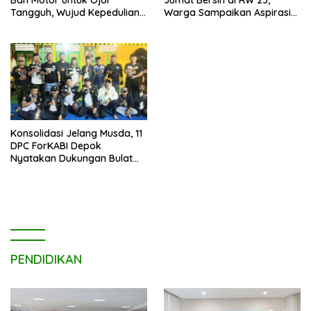
Ban Motor untuk Ojol
Jumat Bersih di RW 23,
Tangguh, Wujud Kepedulian
Warga Sampaikan Aspirasi
terhadap Pekerja Informal
Penanganan Banjir
Konsolidasi Jelang Musda, 11
DPC ForKABI Depok
Nyatakan Dukungan Bulat
untuk Edi Dadang Chandra
PENDIDIKAN