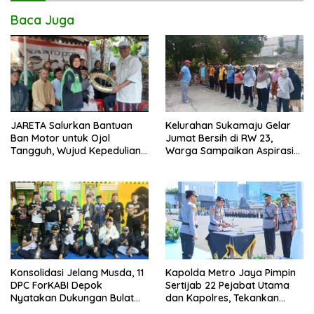
Baca Juga
JARETA Salurkan Bantuan
Kelurahan Sukamaju Gelar
Ban Motor untuk Ojol
Jumat Bersih di RW 23,
Tangguh, Wujud Kepedulian
Warga Sampaikan Aspirasi
terhadap Pekerja Informal
Penanganan Banjir
Kapolda Metro Jaya Pimpin
Konsolidasi Jelang Musda, 11
Sertijab 22 Pejabat Utama
DPC ForKABI Depok
dan Kapolres, Tekankan
Nyatakan Dukungan Bulat
Pelayanan Profesional dan
untuk Edi Dadang Chandra