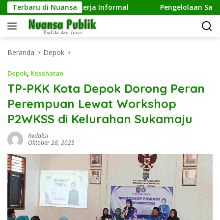
Langsung
n terhadap Pekerja Informal
Terbaru di Nuansa
Pengelolaan Sampah Maki
ke
konten
Beranda
Depok
Depok
,
Kesehatan
TP-PKK Kota Depok Dorong Peran
Perempuan Lewat Workshop
P2WKSS di Kelurahan Sukamaju
Redaksi
Oktober 28, 2025