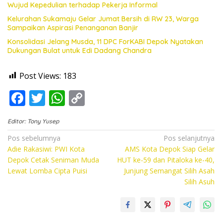
Wujud Kepedulian terhadap Pekerja Informal
Kelurahan Sukamaju Gelar Jumat Bersih di RW 23, Warga
Sampaikan Aspirasi Penanganan Banjir
Konsolidasi Jelang Musda, 11 DPC ForKABI Depok Nyatakan
Dukungan Bulat untuk Edi Dadang Chandra
Post Views:
183
F
T
W
C
ac
w
h
o
Editor: Tony Yusep
e
itt
at
p
Navigasi
Pos sebelumnya
Pos selanjutnya
b
er
s
y
Adie Rakasiwi: PWI Kota
AMS Kota Depok Siap Gelar
pos
o
A
Li
Depok Cetak Seniman Muda
HUT ke-59 dan Pitaloka ke-40,
Lewat Lomba Cipta Puisi
Junjung Semangat Silih Asah
o
p
n
Silih Asuh
k
p
k