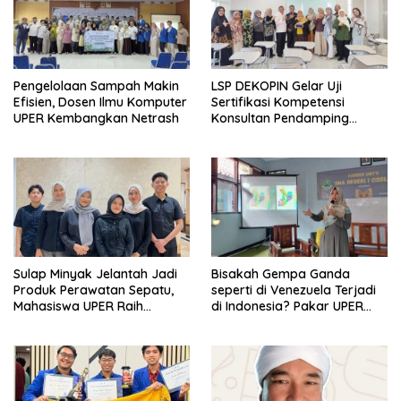
Pengelolaan Sampah Makin
LSP DEKOPIN Gelar Uji
Efisien, Dosen Ilmu Komputer
Sertifikasi Kompetensi
UPER Kembangkan Netrash
Konsultan Pendamping
Koperasi Bersertifikat BNSP
di Kampus STIE MBI Depok.
Sulap Minyak Jelantah Jadi
Bisakah Gempa Ganda
Produk Perawatan Sepatu,
seperti di Venezuela Terjadi
Mahasiswa UPER Raih
di Indonesia? Pakar UPER
Pendanaan P2MW 2026
Beri Penjelasan Ilmiahnya