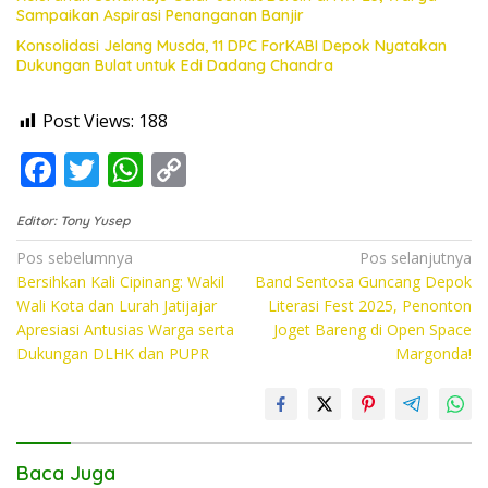
Sampaikan Aspirasi Penanganan Banjir
Konsolidasi Jelang Musda, 11 DPC ForKABI Depok Nyatakan
Dukungan Bulat untuk Edi Dadang Chandra
Post Views:
188
F
T
W
C
ac
w
h
o
Editor: Tony Yusep
e
itt
at
p
Navigasi
Pos sebelumnya
Pos selanjutnya
b
er
s
y
Bersihkan Kali Cipinang: Wakil
Band Sentosa Guncang Depok
pos
o
A
Li
Wali Kota dan Lurah Jatijajar
Literasi Fest 2025, Penonton
Apresiasi Antusias Warga serta
Joget Bareng di Open Space
o
p
n
Dukungan DLHK dan PUPR
Margonda!
k
p
k
Baca Juga