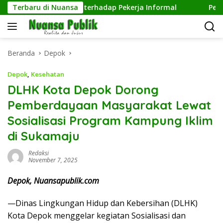
Langsung
jud Kepedulian terhadap Pekerja Informal
Terbaru di Nuansa
Pengelolaan
ke
konten
Beranda
Depok
Depok
,
Kesehatan
DLHK Kota Depok Dorong
Pemberdayaan Masyarakat Lewat
Sosialisasi Program Kampung Iklim
di Sukamaju
Redaksi
November 7, 2025
Depok, Nuansapublik.com
—Dinas Lingkungan Hidup dan Kebersihan (DLHK)
Kota Depok menggelar kegiatan Sosialisasi dan