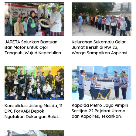
JARETA Salurkan Bantuan
Kelurahan Sukamaju Gelar
Ban Motor untuk Ojol
Jumat Bersih di RW 23,
Tangguh, Wujud Kepedulian
Warga Sampaikan Aspirasi
terhadap Pekerja Informal
Penanganan Banjir
Kapolda Metro Jaya Pimpin
Konsolidasi Jelang Musda, 11
Sertijab 22 Pejabat Utama
DPC ForKABI Depok
dan Kapolres, Tekankan
Nyatakan Dukungan Bulat
Pelayanan Profesional dan
untuk Edi Dadang Chandra
Humanis.