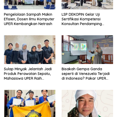
Pengelolaan Sampah Makin
LSP DEKOPIN Gelar Uji
Efisien, Dosen Ilmu Komputer
Sertifikasi Kompetensi
UPER Kembangkan Netrash
Konsultan Pendamping
Koperasi Bersertifikat BNSP
di Kampus STIE MBI Depok.
Sulap Minyak Jelantah Jadi
Bisakah Gempa Ganda
Produk Perawatan Sepatu,
seperti di Venezuela Terjadi
Mahasiswa UPER Raih
di Indonesia? Pakar UPER
Pendanaan P2MW 2026
Beri Penjelasan Ilmiahnya