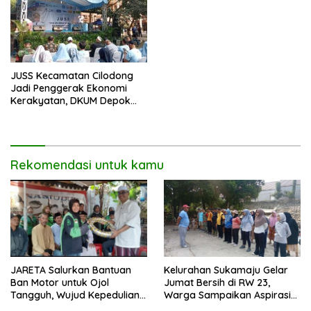
JUSS Kecamatan Cilodong
Jadi Penggerak Ekonomi
Kerakyatan, DKUM Depok
Dorong UMKM Naik Kelas
Rekomendasi untuk kamu
JARETA Salurkan Bantuan
Kelurahan Sukamaju Gelar
Ban Motor untuk Ojol
Jumat Bersih di RW 23,
Tangguh, Wujud Kepedulian
Warga Sampaikan Aspirasi
terhadap Pekerja Informal
Penanganan Banjir