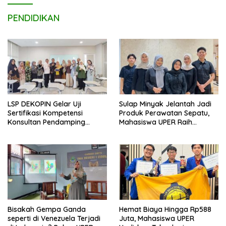
PENDIDIKAN
LSP DEKOPIN Gelar Uji
Sulap Minyak Jelantah Jadi
Sertifikasi Kompetensi
Produk Perawatan Sepatu,
Konsultan Pendamping
Mahasiswa UPER Raih
Koperasi Bersertifikat BNSP
Pendanaan P2MW 2026
di Kampus STIE MBI Depok.
Bisakah Gempa Ganda
Hemat Biaya Hingga Rp588
seperti di Venezuela Terjadi
Juta, Mahasiswa UPER