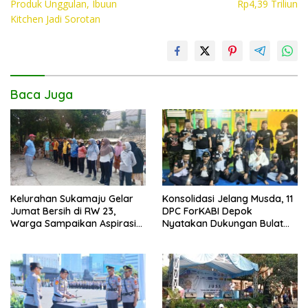
Produk Unggulan, Ibuun
Rp4,39 Triliun
o
p
n
Kitchen Jadi Sorotan
k
p
k
Baca Juga
Kelurahan Sukamaju Gelar
Konsolidasi Jelang Musda, 11
Jumat Bersih di RW 23,
DPC ForKABI Depok
Warga Sampaikan Aspirasi
Nyatakan Dukungan Bulat
Penanganan Banjir
untuk Edi Dadang Chandra