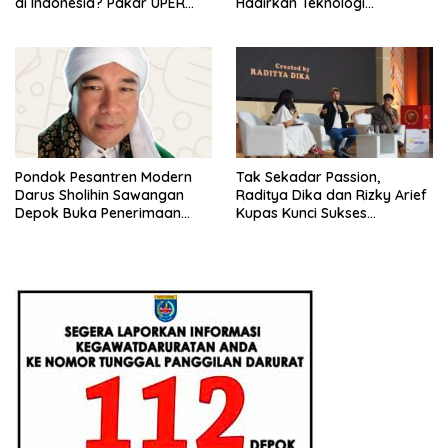
di Indonesia? Pakar UPER
Hadirkan Teknologi
Beri Penjelasan Ilmiahnya
Konstruksi Berbasis
Augmented Reality
Pondok Pesantren Modern
Tak Sekadar Passion,
Darus Sholihin Sawangan
Raditya Dika dan Rizky Arief
Depok Buka Penerimaan
Kupas Kunci Sukses
Santri Baru Tahun Ajaran
Monetisasi Bisnis di
2026-2027
Universitas Pertamina