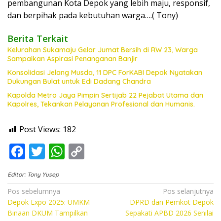
pembangunan Kota Depok yang lebih maju, responsif,
dan berpihak pada kebutuhan warga….( Tony)
Berita Terkait
Kelurahan Sukamaju Gelar Jumat Bersih di RW 23, Warga
Sampaikan Aspirasi Penanganan Banjir
Konsolidasi Jelang Musda, 11 DPC ForKABI Depok Nyatakan
Dukungan Bulat untuk Edi Dadang Chandra
Kapolda Metro Jaya Pimpin Sertijab 22 Pejabat Utama dan
Kapolres, Tekankan Pelayanan Profesional dan Humanis.
Post Views:
182
F
T
W
C
ac
w
h
o
Editor: Tony Yusep
e
itt
at
p
Navigasi
Pos sebelumnya
Pos selanjutnya
b
er
s
y
Depok Expo 2025: UMKM
DPRD dan Pemkot Depok
pos
o
A
Li
Binaan DKUM Tampilkan
Sepakati APBD 2026 Senilai