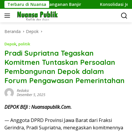
Langsung
ikan Aspirasi Penanganan Banjir
Terbaru di Nuansa
Konsolidasi Jelang M
ke
konten
Beranda
Depok
Depok
,
politik
Pradi Supriatna Tegaskan
Komitmen Tuntaskan Persoalan
Pembangunan Depok dalam
Forum Pengawasan Pemerintahan
Redaksi
Desember 5, 2025
DEPOK BEJi : Nuansapublik.Com.
— Anggota DPRD Provinsi Jawa Barat dari Fraksi
Gerindra, Pradi Supriatna, menegaskan komitmennya